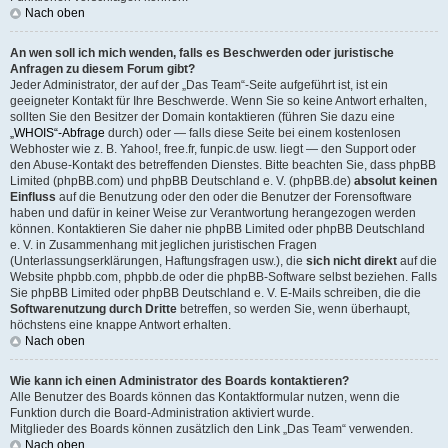
Nach oben
An wen soll ich mich wenden, falls es Beschwerden oder juristische
Anfragen zu diesem Forum gibt?
Jeder Administrator, der auf der „Das Team“-Seite aufgeführt ist, ist ein
geeigneter Kontakt für Ihre Beschwerde. Wenn Sie so keine Antwort erhalten,
sollten Sie den Besitzer der Domain kontaktieren (führen Sie dazu eine
„WHOIS“-Abfrage
durch) oder — falls diese Seite bei einem kostenlosen
Webhoster wie z. B. Yahoo!, free.fr, funpic.de usw. liegt — den Support oder
den Abuse-Kontakt des betreffenden Dienstes. Bitte beachten Sie, dass phpBB
Limited (phpBB.com) und phpBB Deutschland e. V. (phpBB.de)
absolut keinen
Einfluss
auf die Benutzung oder den oder die Benutzer der Forensoftware
haben und dafür in keiner Weise zur Verantwortung herangezogen werden
können. Kontaktieren Sie daher nie phpBB Limited oder phpBB Deutschland
e. V. in Zusammenhang mit jeglichen juristischen Fragen
(Unterlassungserklärungen, Haftungsfragen usw.), die
sich nicht direkt
auf die
Website phpbb.com, phpbb.de oder die phpBB-Software selbst beziehen. Falls
Sie phpBB Limited oder phpBB Deutschland e. V. E-Mails schreiben, die die
Softwarenutzung durch Dritte
betreffen, so werden Sie, wenn überhaupt,
höchstens eine knappe Antwort erhalten.
Nach oben
Wie kann ich einen Administrator des Boards kontaktieren?
Alle Benutzer des Boards können das Kontaktformular nutzen, wenn die
Funktion durch die Board-Administration aktiviert wurde.
Mitglieder des Boards können zusätzlich den Link „Das Team“ verwenden.
Nach oben