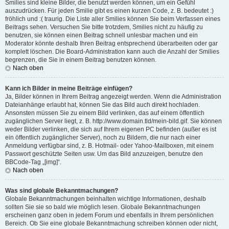
Smilies sind kleine Bilder, die benutzt werden können, um ein Gefühl
auszudrücken. Für jeden Smilie gibt es einen kurzen Code, z. B. bedeutet :)
fröhlich und :( traurig. Die Liste aller Smilies können Sie beim Verfassen eines
Beitrags sehen. Versuchen Sie bitte trotzdem, Smilies nicht zu häufig zu
benutzen, sie können einen Beitrag schnell unlesbar machen und ein
Moderator könnte deshalb Ihren Beitrag entsprechend überarbeiten oder gar
komplett löschen. Die Board-Administration kann auch die Anzahl der Smilies
begrenzen, die Sie in einem Beitrag benutzen können.
Nach oben
Kann ich Bilder in meine Beiträge einfügen?
Ja, Bilder können in Ihrem Beitrag angezeigt werden. Wenn die Administration
Dateianhänge erlaubt hat, können Sie das Bild auch direkt hochladen.
Ansonsten müssen Sie zu einem Bild verlinken, das auf einem öffentlich
zugänglichen Server liegt, z. B. http://www.domain.tld/mein-bild.gif. Sie können
weder Bilder verlinken, die sich auf Ihrem eigenen PC befinden (außer es ist
ein öffentlich zugänglicher Server), noch zu Bildern, die nur nach einer
Anmeldung verfügbar sind, z. B. Hotmail- oder Yahoo-Mailboxen, mit einem
Passwort geschützte Seiten usw. Um das Bild anzuzeigen, benutze den
BBCode-Tag „[img]“.
Nach oben
Was sind globale Bekanntmachungen?
Globale Bekanntmachungen beinhalten wichtige Informationen, deshalb
sollten Sie sie so bald wie möglich lesen. Globale Bekanntmachungen
erscheinen ganz oben in jedem Forum und ebenfalls in Ihrem persönlichen
Bereich. Ob Sie eine globale Bekanntmachung schreiben können oder nicht,