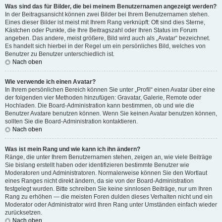
Was sind das für Bilder, die bei meinem Benutzernamen angezeigt werden?
In der Beitragsansicht können zwei Bilder bei Ihrem Benutzernamen stehen.
Eines dieser Bilder ist meist mit Ihrem Rang verknüpft: Oft sind dies Sterne,
Kästchen oder Punkte, die Ihre Beitragszahl oder Ihren Status im Forum
angeben. Das andere, meist größere, Bild wird auch als „Avatar“ bezeichnet.
Es handelt sich hierbei in der Regel um ein persönliches Bild, welches von
Benutzer zu Benutzer unterschiedlich ist.
Nach oben
Wie verwende ich einen Avatar?
In Ihrem persönlichen Bereich können Sie unter „Profil“ einen Avatar über eine
der folgenden vier Methoden hinzufügen: Gravatar, Galerie, Remote oder
Hochladen. Die Board-Administration kann bestimmen, ob und wie die
Benutzer Avatare benutzen können. Wenn Sie keinen Avatar benutzen können,
sollten Sie die Board-Administration kontaktieren.
Nach oben
Was ist mein Rang und wie kann ich ihn ändern?
Ränge, die unter Ihrem Benutzernamen stehen, zeigen an, wie viele Beiträge
Sie bislang erstellt haben oder identifizieren bestimmte Benutzer wie
Moderatoren und Administratoren. Normalerweise können Sie den Wortlaut
eines Ranges nicht direkt ändern, da sie von der Board-Administration
festgelegt wurden. Bitte schreiben Sie keine sinnlosen Beiträge, nur um Ihren
Rang zu erhöhen — die meisten Foren dulden dieses Verhalten nicht und ein
Moderator oder Administrator wird Ihren Rang unter Umständen einfach wieder
zurücksetzen.
Nach oben