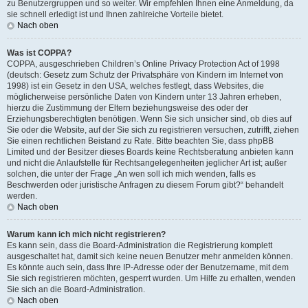
zu Benutzergruppen und so weiter. Wir empfehlen Ihnen eine Anmeldung, da
sie schnell erledigt ist und Ihnen zahlreiche Vorteile bietet.
Nach oben
Was ist COPPA?
COPPA, ausgeschrieben Children’s Online Privacy Protection Act of 1998
(deutsch: Gesetz zum Schutz der Privatsphäre von Kindern im Internet von
1998) ist ein Gesetz in den USA, welches festlegt, dass Websites, die
möglicherweise persönliche Daten von Kindern unter 13 Jahren erheben,
hierzu die Zustimmung der Eltern beziehungsweise des oder der
Erziehungsberechtigten benötigen. Wenn Sie sich unsicher sind, ob dies auf
Sie oder die Website, auf der Sie sich zu registrieren versuchen, zutrifft, ziehen
Sie einen rechtlichen Beistand zu Rate. Bitte beachten Sie, dass phpBB
Limited und der Besitzer dieses Boards keine Rechtsberatung anbieten kann
und nicht die Anlaufstelle für Rechtsangelegenheiten jeglicher Art ist; außer
solchen, die unter der Frage „An wen soll ich mich wenden, falls es
Beschwerden oder juristische Anfragen zu diesem Forum gibt?“ behandelt
werden.
Nach oben
Warum kann ich mich nicht registrieren?
Es kann sein, dass die Board-Administration die Registrierung komplett
ausgeschaltet hat, damit sich keine neuen Benutzer mehr anmelden können.
Es könnte auch sein, dass Ihre IP-Adresse oder der Benutzername, mit dem
Sie sich registrieren möchten, gesperrt wurden. Um Hilfe zu erhalten, wenden
Sie sich an die Board-Administration.
Nach oben