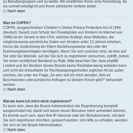
zu Benutzergruppen und so weiter. Wir empfehlen Ihnen eine Anmeldung, da
sie schnell erledigt ist und Ihnen zahlreiche Vorteile bietet.
Nach oben
Was ist COPPA?
COPPA, ausgeschrieben Children’s Online Privacy Protection Act of 1998
(deutsch: Gesetz zum Schutz der Privatsphäre von Kindern im Internet von
1998) ist ein Gesetz in den USA, welches festlegt, dass Websites, die
möglicherweise persönliche Daten von Kindern unter 13 Jahren erheben,
hierzu die Zustimmung der Eltern beziehungsweise des oder der
Erziehungsberechtigten benötigen. Wenn Sie sich unsicher sind, ob dies auf
Sie oder die Website, auf der Sie sich zu registrieren versuchen, zutrifft, ziehen
Sie einen rechtlichen Beistand zu Rate. Bitte beachten Sie, dass phpBB
Limited und der Besitzer dieses Boards keine Rechtsberatung anbieten kann
und nicht die Anlaufstelle für Rechtsangelegenheiten jeglicher Art ist; außer
solchen, die unter der Frage „An wen soll ich mich wenden, falls es
Beschwerden oder juristische Anfragen zu diesem Forum gibt?“ behandelt
werden.
Nach oben
Warum kann ich mich nicht registrieren?
Es kann sein, dass die Board-Administration die Registrierung komplett
ausgeschaltet hat, damit sich keine neuen Benutzer mehr anmelden können.
Es könnte auch sein, dass Ihre IP-Adresse oder der Benutzername, mit dem
Sie sich registrieren möchten, gesperrt wurden. Um Hilfe zu erhalten, wenden
Sie sich an die Board-Administration.
Nach oben