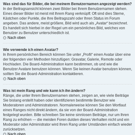
Was sind das für Bilder, die bei meinem Benutzernamen angezeigt werden?
In der Beitragsansicht können zwei Bilder bei Ihrem Benutzernamen stehen.
Eines dieser Bilder ist meist mit Ihrem Rang verknüpft: Oft sind dies Sterne,
Kästchen oder Punkte, die Ihre Beitragszahl oder Ihren Status im Forum
angeben. Das andere, meist größere, Bild wird auch als „Avatar“ bezeichnet.
Es handelt sich hierbei in der Regel um ein persönliches Bild, welches von
Benutzer zu Benutzer unterschiedlich ist.
Nach oben
Wie verwende ich einen Avatar?
In Ihrem persönlichen Bereich können Sie unter „Profil“ einen Avatar über eine
der folgenden vier Methoden hinzufügen: Gravatar, Galerie, Remote oder
Hochladen. Die Board-Administration kann bestimmen, ob und wie die
Benutzer Avatare benutzen können. Wenn Sie keinen Avatar benutzen können,
sollten Sie die Board-Administration kontaktieren.
Nach oben
Was ist mein Rang und wie kann ich ihn ändern?
Ränge, die unter Ihrem Benutzernamen stehen, zeigen an, wie viele Beiträge
Sie bislang erstellt haben oder identifizieren bestimmte Benutzer wie
Moderatoren und Administratoren. Normalerweise können Sie den Wortlaut
eines Ranges nicht direkt ändern, da sie von der Board-Administration
festgelegt wurden. Bitte schreiben Sie keine sinnlosen Beiträge, nur um Ihren
Rang zu erhöhen — die meisten Foren dulden dieses Verhalten nicht und ein
Moderator oder Administrator wird Ihren Rang unter Umständen einfach wieder
zurücksetzen.
Nach oben