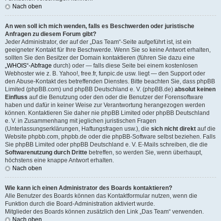
Nach oben
An wen soll ich mich wenden, falls es Beschwerden oder juristische
Anfragen zu diesem Forum gibt?
Jeder Administrator, der auf der „Das Team“-Seite aufgeführt ist, ist ein
geeigneter Kontakt für Ihre Beschwerde. Wenn Sie so keine Antwort erhalten,
sollten Sie den Besitzer der Domain kontaktieren (führen Sie dazu eine
„WHOIS“-Abfrage
durch) oder — falls diese Seite bei einem kostenlosen
Webhoster wie z. B. Yahoo!, free.fr, funpic.de usw. liegt — den Support oder
den Abuse-Kontakt des betreffenden Dienstes. Bitte beachten Sie, dass phpBB
Limited (phpBB.com) und phpBB Deutschland e. V. (phpBB.de)
absolut keinen
Einfluss
auf die Benutzung oder den oder die Benutzer der Forensoftware
haben und dafür in keiner Weise zur Verantwortung herangezogen werden
können. Kontaktieren Sie daher nie phpBB Limited oder phpBB Deutschland
e. V. in Zusammenhang mit jeglichen juristischen Fragen
(Unterlassungserklärungen, Haftungsfragen usw.), die
sich nicht direkt
auf die
Website phpbb.com, phpbb.de oder die phpBB-Software selbst beziehen. Falls
Sie phpBB Limited oder phpBB Deutschland e. V. E-Mails schreiben, die die
Softwarenutzung durch Dritte
betreffen, so werden Sie, wenn überhaupt,
höchstens eine knappe Antwort erhalten.
Nach oben
Wie kann ich einen Administrator des Boards kontaktieren?
Alle Benutzer des Boards können das Kontaktformular nutzen, wenn die
Funktion durch die Board-Administration aktiviert wurde.
Mitglieder des Boards können zusätzlich den Link „Das Team“ verwenden.
Nach oben