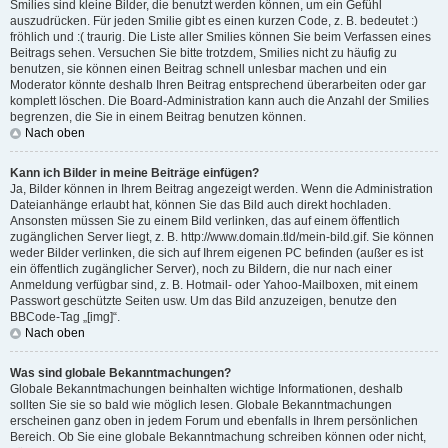
Smilies sind kleine Bilder, die benutzt werden können, um ein Gefühl
auszudrücken. Für jeden Smilie gibt es einen kurzen Code, z. B. bedeutet :)
fröhlich und :( traurig. Die Liste aller Smilies können Sie beim Verfassen eines
Beitrags sehen. Versuchen Sie bitte trotzdem, Smilies nicht zu häufig zu
benutzen, sie können einen Beitrag schnell unlesbar machen und ein
Moderator könnte deshalb Ihren Beitrag entsprechend überarbeiten oder gar
komplett löschen. Die Board-Administration kann auch die Anzahl der Smilies
begrenzen, die Sie in einem Beitrag benutzen können.
Nach oben
Kann ich Bilder in meine Beiträge einfügen?
Ja, Bilder können in Ihrem Beitrag angezeigt werden. Wenn die Administration
Dateianhänge erlaubt hat, können Sie das Bild auch direkt hochladen.
Ansonsten müssen Sie zu einem Bild verlinken, das auf einem öffentlich
zugänglichen Server liegt, z. B. http://www.domain.tld/mein-bild.gif. Sie können
weder Bilder verlinken, die sich auf Ihrem eigenen PC befinden (außer es ist
ein öffentlich zugänglicher Server), noch zu Bildern, die nur nach einer
Anmeldung verfügbar sind, z. B. Hotmail- oder Yahoo-Mailboxen, mit einem
Passwort geschützte Seiten usw. Um das Bild anzuzeigen, benutze den
BBCode-Tag „[img]“.
Nach oben
Was sind globale Bekanntmachungen?
Globale Bekanntmachungen beinhalten wichtige Informationen, deshalb
sollten Sie sie so bald wie möglich lesen. Globale Bekanntmachungen
erscheinen ganz oben in jedem Forum und ebenfalls in Ihrem persönlichen
Bereich. Ob Sie eine globale Bekanntmachung schreiben können oder nicht,