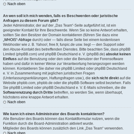
Nach oben
An wen soll ich mich wenden, falls es Beschwerden oder juristische
Anfragen zu diesem Forum gibt?
Jeder Administrator, der auf der „Das Team“-Seite aufgeführt ist, ist ein
geeigneter Kontakt für Ihre Beschwerde. Wenn Sie so keine Antwort erhalten,
sollten Sie den Besitzer der Domain kontaktieren (führen Sie dazu eine
„WHOIS“-Abfrage
durch) oder — falls diese Seite bei einem kostenlosen
Webhoster wie z. B. Yahoo!, free.fr, funpic.de usw. liegt — den Support oder
den Abuse-Kontakt des betreffenden Dienstes. Bitte beachten Sie, dass phpBB
Limited (phpBB.com) und phpBB Deutschland e. V. (phpBB.de)
absolut keinen
Einfluss
auf die Benutzung oder den oder die Benutzer der Forensoftware
haben und dafür in keiner Weise zur Verantwortung herangezogen werden
können. Kontaktieren Sie daher nie phpBB Limited oder phpBB Deutschland
e. V. in Zusammenhang mit jeglichen juristischen Fragen
(Unterlassungserklärungen, Haftungsfragen usw.), die
sich nicht direkt
auf die
Website phpbb.com, phpbb.de oder die phpBB-Software selbst beziehen. Falls
Sie phpBB Limited oder phpBB Deutschland e. V. E-Mails schreiben, die die
Softwarenutzung durch Dritte
betreffen, so werden Sie, wenn überhaupt,
höchstens eine knappe Antwort erhalten.
Nach oben
Wie kann ich einen Administrator des Boards kontaktieren?
Alle Benutzer des Boards können das Kontaktformular nutzen, wenn die
Funktion durch die Board-Administration aktiviert wurde.
Mitglieder des Boards können zusätzlich den Link „Das Team“ verwenden.
Nach oben