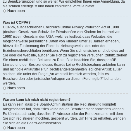
zu Benutzergruppen und so weiter. Wir empfehlen Ihnen eine Anmeldung, da
sie schnell erledigt ist und Ihnen zahlreiche Vorteile bietet.
Nach oben
Was ist COPPA?
COPPA, ausgeschrieben Children’s Online Privacy Protection Act of 1998
(deutsch: Gesetz zum Schutz der Privatsphäre von Kindern im Internet von
1998) ist ein Gesetz in den USA, welches festlegt, dass Websites, die
möglicherweise persönliche Daten von Kindern unter 13 Jahren erheben,
hierzu die Zustimmung der Eltern beziehungsweise des oder der
Erziehungsberechtigten benötigen. Wenn Sie sich unsicher sind, ob dies auf
Sie oder die Website, auf der Sie sich zu registrieren versuchen, zutrifft, ziehen
Sie einen rechtlichen Beistand zu Rate. Bitte beachten Sie, dass phpBB
Limited und der Besitzer dieses Boards keine Rechtsberatung anbieten kann
und nicht die Anlaufstelle für Rechtsangelegenheiten jeglicher Art ist; außer
solchen, die unter der Frage „An wen soll ich mich wenden, falls es
Beschwerden oder juristische Anfragen zu diesem Forum gibt?“ behandelt
werden.
Nach oben
Warum kann ich mich nicht registrieren?
Es kann sein, dass die Board-Administration die Registrierung komplett
ausgeschaltet hat, damit sich keine neuen Benutzer mehr anmelden können.
Es könnte auch sein, dass Ihre IP-Adresse oder der Benutzername, mit dem
Sie sich registrieren möchten, gesperrt wurden. Um Hilfe zu erhalten, wenden
Sie sich an die Board-Administration.
Nach oben