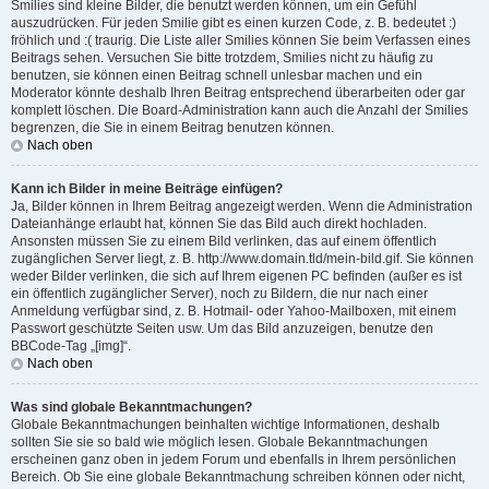
Smilies sind kleine Bilder, die benutzt werden können, um ein Gefühl
auszudrücken. Für jeden Smilie gibt es einen kurzen Code, z. B. bedeutet :)
fröhlich und :( traurig. Die Liste aller Smilies können Sie beim Verfassen eines
Beitrags sehen. Versuchen Sie bitte trotzdem, Smilies nicht zu häufig zu
benutzen, sie können einen Beitrag schnell unlesbar machen und ein
Moderator könnte deshalb Ihren Beitrag entsprechend überarbeiten oder gar
komplett löschen. Die Board-Administration kann auch die Anzahl der Smilies
begrenzen, die Sie in einem Beitrag benutzen können.
Nach oben
Kann ich Bilder in meine Beiträge einfügen?
Ja, Bilder können in Ihrem Beitrag angezeigt werden. Wenn die Administration
Dateianhänge erlaubt hat, können Sie das Bild auch direkt hochladen.
Ansonsten müssen Sie zu einem Bild verlinken, das auf einem öffentlich
zugänglichen Server liegt, z. B. http://www.domain.tld/mein-bild.gif. Sie können
weder Bilder verlinken, die sich auf Ihrem eigenen PC befinden (außer es ist
ein öffentlich zugänglicher Server), noch zu Bildern, die nur nach einer
Anmeldung verfügbar sind, z. B. Hotmail- oder Yahoo-Mailboxen, mit einem
Passwort geschützte Seiten usw. Um das Bild anzuzeigen, benutze den
BBCode-Tag „[img]“.
Nach oben
Was sind globale Bekanntmachungen?
Globale Bekanntmachungen beinhalten wichtige Informationen, deshalb
sollten Sie sie so bald wie möglich lesen. Globale Bekanntmachungen
erscheinen ganz oben in jedem Forum und ebenfalls in Ihrem persönlichen
Bereich. Ob Sie eine globale Bekanntmachung schreiben können oder nicht,