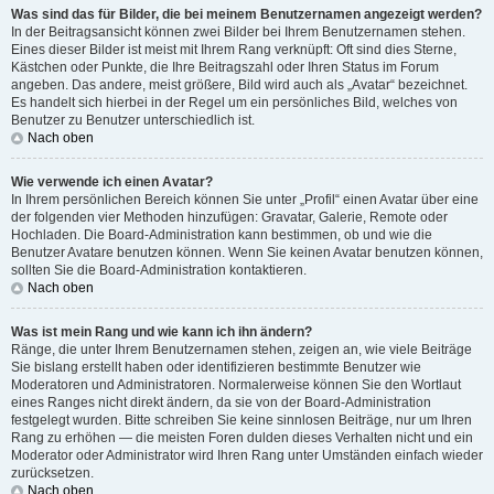
Was sind das für Bilder, die bei meinem Benutzernamen angezeigt werden?
In der Beitragsansicht können zwei Bilder bei Ihrem Benutzernamen stehen.
Eines dieser Bilder ist meist mit Ihrem Rang verknüpft: Oft sind dies Sterne,
Kästchen oder Punkte, die Ihre Beitragszahl oder Ihren Status im Forum
angeben. Das andere, meist größere, Bild wird auch als „Avatar“ bezeichnet.
Es handelt sich hierbei in der Regel um ein persönliches Bild, welches von
Benutzer zu Benutzer unterschiedlich ist.
Nach oben
Wie verwende ich einen Avatar?
In Ihrem persönlichen Bereich können Sie unter „Profil“ einen Avatar über eine
der folgenden vier Methoden hinzufügen: Gravatar, Galerie, Remote oder
Hochladen. Die Board-Administration kann bestimmen, ob und wie die
Benutzer Avatare benutzen können. Wenn Sie keinen Avatar benutzen können,
sollten Sie die Board-Administration kontaktieren.
Nach oben
Was ist mein Rang und wie kann ich ihn ändern?
Ränge, die unter Ihrem Benutzernamen stehen, zeigen an, wie viele Beiträge
Sie bislang erstellt haben oder identifizieren bestimmte Benutzer wie
Moderatoren und Administratoren. Normalerweise können Sie den Wortlaut
eines Ranges nicht direkt ändern, da sie von der Board-Administration
festgelegt wurden. Bitte schreiben Sie keine sinnlosen Beiträge, nur um Ihren
Rang zu erhöhen — die meisten Foren dulden dieses Verhalten nicht und ein
Moderator oder Administrator wird Ihren Rang unter Umständen einfach wieder
zurücksetzen.
Nach oben