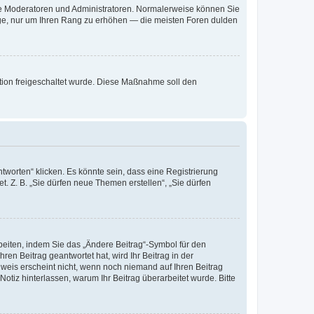
 wie Moderatoren und Administratoren. Normalerweise können Sie
räge, nur um Ihren Rang zu erhöhen — die meisten Foren dulden
ration freigeschaltet wurde. Diese Maßnahme soll den
worten“ klicken. Es könnte sein, dass eine Registrierung
t. Z. B. „Sie dürfen neue Themen erstellen“, „Sie dürfen
beiten, indem Sie das „Ändere Beitrag“-Symbol für den
ren Beitrag geantwortet hat, wird Ihr Beitrag in der
nweis erscheint nicht, wenn noch niemand auf Ihren Beitrag
Notiz hinterlassen, warum Ihr Beitrag überarbeitet wurde. Bitte