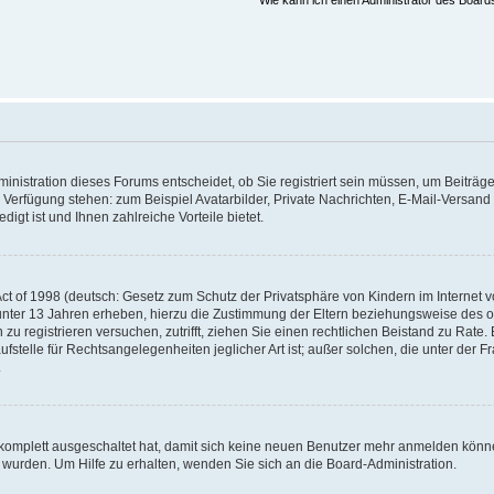
Wie kann ich einen Administrator des Board
nistration dieses Forums entscheidet, ob Sie registriert sein müssen, um Beiträge z
ur Verfügung stehen: zum Beispiel Avatarbilder, Private Nachrichten, E-Mail-Versand
igt ist und Ihnen zahlreiche Vorteile bietet.
t of 1998 (deutsch: Gesetz zum Schutz der Privatsphäre von Kindern im Internet vo
unter 13 Jahren erheben, hierzu die Zustimmung der Eltern beziehungsweise des o
h zu registrieren versuchen, zutrifft, ziehen Sie einen rechtlichen Beistand zu Rat
stelle für Rechtsangelegenheiten jeglicher Art ist; außer solchen, die unter der 
.
 komplett ausgeschaltet hat, damit sich keine neuen Benutzer mehr anmelden könne
 wurden. Um Hilfe zu erhalten, wenden Sie sich an die Board-Administration.