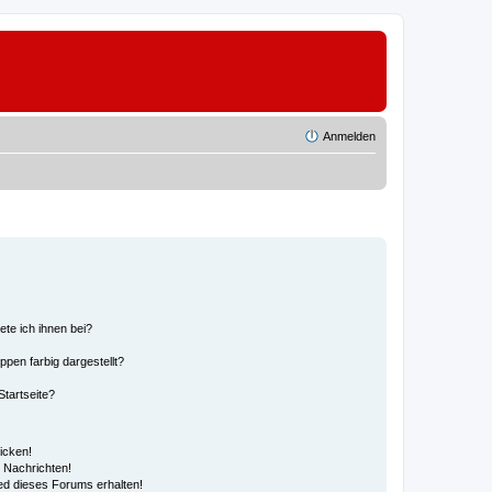
Anmelden
ete ich ihnen bei?
en farbig dargestellt?
tartseite?
icken!
 Nachrichten!
ed dieses Forums erhalten!