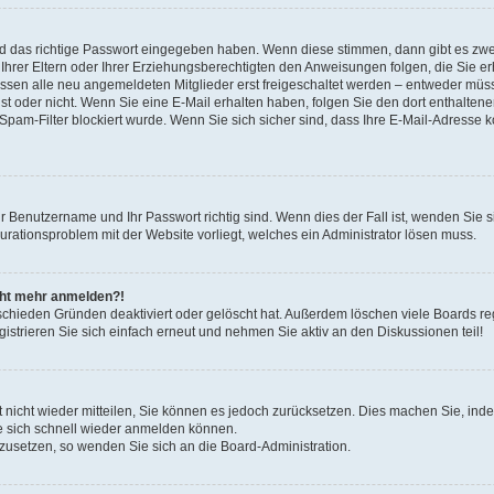
nd das richtige Passwort eingegeben haben. Wenn diese stimmen, dann gibt es zw
Ihrer Eltern oder Ihrer Erziehungsberechtigten den Anweisungen folgen, die Sie erh
üssen alle neu angemeldeten Mitglieder erst freigeschaltet werden – entweder müsse
 ist oder nicht. Wenn Sie eine E-Mail erhalten haben, folgen Sie den dort enthalte
pam-Filter blockiert wurde. Wenn Sie sich sicher sind, dass Ihre E-Mail-Adresse 
hr Benutzername und Ihr Passwort richtig sind. Wenn dies der Fall ist, wenden Sie
gurationsproblem mit der Website vorliegt, welches ein Administrator lösen muss.
icht mehr anmelden?!
schieden Gründen deaktiviert oder gelöscht hat. Außerdem löschen viele Boards reg
strieren Sie sich einfach erneut und nehmen Sie aktiv an den Diskussionen teil!
rt nicht wieder mitteilen, Sie können es jedoch zurücksetzen. Dies machen Sie, in
e sich schnell wieder anmelden können.
ckzusetzen, so wenden Sie sich an die Board-Administration.