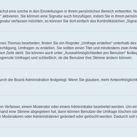
hst eine solche in den Einstellungen in Ihrem persönlichen Bereich entwerfen. Na
 aktivieren. Sie können eine Signatur auch hinzufügen, indem Sie in Ihrem persö
gnatur verfassen möchten, so können Sie dort einfach das Kontrollkästchen „Signa
es Themas bearbeiten, finden Sie ein Register „Umfrage erstellen“ unterhalb des F
echtigung, Umfragen zu erstellen. Sie sollten einen Titel und mindestens zwei An
genen Zeile steht. Sie können auch unter „Auswahlmöglichkeiten pro Benutzer“ fest
unbegrenzte Umfrage) und schließlich, ob die Benutzer ihre Stimme ändern können.
urch die Board-Administration festgelegt. Wenn Sie glauben, mehr Antwortmöglichk
n Verfasser, einem Moderator oder einem Administrator bearbeitet werden. Um ein
emand eine Stimme abgegeben hat, dann können Benutzer die Umfrage löschen oder 
 Moderatoren oder Administratoren geändert oder gelöscht werden. Dadurch soll 