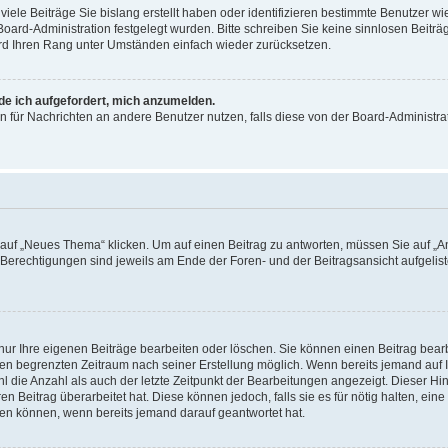
iele Beiträge Sie bislang erstellt haben oder identifizieren bestimmte Benutzer
 Board-Administration festgelegt wurden. Bitte schreiben Sie keine sinnlosen Beit
wird Ihren Rang unter Umständen einfach wieder zurücksetzen.
rde ich aufgefordert, mich anzumelden.
ion für Nachrichten an andere Benutzer nutzen, falls diese von der Board-Administ
f „Neues Thema“ klicken. Um auf einen Beitrag zu antworten, müssen Sie auf „Ant
e Berechtigungen sind jeweils am Ende der Foren- und der Beitragsansicht aufgeliste
nur Ihre eigenen Beiträge bearbeiten oder löschen. Sie können einen Beitrag bear
nen begrenzten Zeitraum nach seiner Erstellung möglich. Wenn bereits jemand auf Ih
 die Anzahl als auch der letzte Zeitpunkt der Bearbeitungen angezeigt. Dieser Hi
 Beitrag überarbeitet hat. Diese können jedoch, falls sie es für nötig halten, eine 
hen können, wenn bereits jemand darauf geantwortet hat.