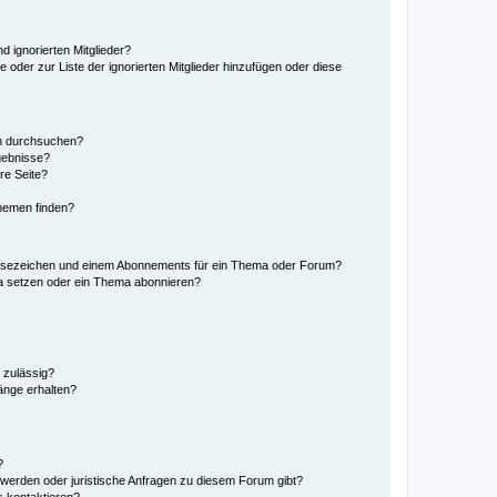
d ignorierten Mitglieder?
e oder zur Liste der ignorierten Mitglieder hinzufügen oder diese
en durchsuchen?
gebnisse?
re Seite?
hemen finden?
esezeichen und einem Abonnements für ein Thema oder Forum?
a setzen oder ein Thema abonnieren?
 zulässig?
hänge erhalten?
?
hwerden oder juristische Anfragen zu diesem Forum gibt?