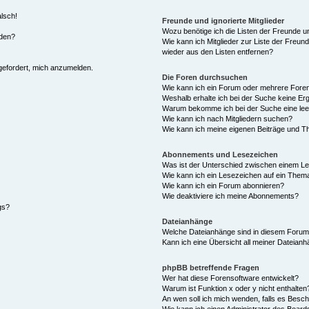
alsch!
Freunde und ignorierte Mitglieder
Wozu benötige ich die Listen der Freunde un
rden?
Wie kann ich Mitglieder zur Liste der Freund
wieder aus den Listen entfernen?
fgefordert, mich anzumelden.
Die Foren durchsuchen
Wie kann ich ein Forum oder mehrere For
Weshalb erhalte ich bei der Suche keine Er
Warum bekomme ich bei der Suche eine lee
Wie kann ich nach Mitgliedern suchen?
Wie kann ich meine eigenen Beiträge und T
Abonnements und Lesezeichen
Was ist der Unterschied zwischen einem L
Wie kann ich ein Lesezeichen auf ein Them
Wie kann ich ein Forum abonnieren?
Wie deaktiviere ich meine Abonnements?
gs?
Dateianhänge
Welche Dateianhänge sind in diesem Forum
Kann ich eine Übersicht all meiner Dateian
phpBB betreffende Fragen
Wer hat diese Forensoftware entwickelt?
Warum ist Funktion x oder y nicht enthalten
An wen soll ich mich wenden, falls es Besc