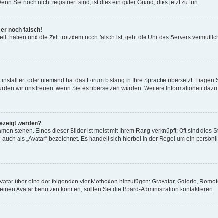
 Sie noch nicht registriert sind, ist dies ein guter Grund, dies jetzt zu tun.
mer noch falsch!
ellt haben und die Zeit trotzdem noch falsch ist, geht die Uhr des Servers vermutlic
 installiert oder niemand hat das Forum bislang in Ihre Sprache übersetzt. Fragen 
t, würden wir uns freuen, wenn Sie es übersetzen würden. Weitere Informationen da
gezeigt werden?
men stehen. Eines dieser Bilder ist meist mit Ihrem Rang verknüpft: Oft sind dies S
auch als „Avatar“ bezeichnet. Es handelt sich hierbei in der Regel um ein persönl
 Avatar über eine der folgenden vier Methoden hinzufügen: Gravatar, Galerie, Rem
inen Avatar benutzen können, sollten Sie die Board-Administration kontaktieren.