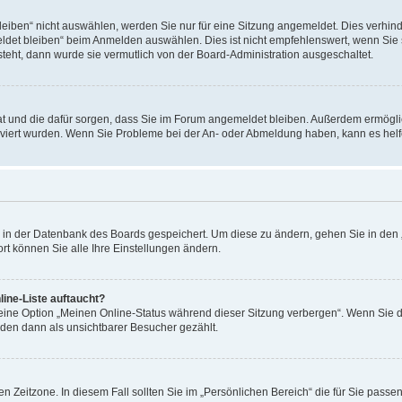
ben“ nicht auswählen, werden Sie nur für eine Sitzung angemeldet. Dies verhinde
et bleiben“ beim Anmelden auswählen. Dies ist nicht empfehlenswert, wenn Sie s
steht, dann wurde sie vermutlich von der Board-Administration ausgeschaltet.
 hat und die dafür sorgen, dass Sie im Forum angemeldet bleiben. Außerdem ermögl
ktiviert wurden. Wenn Sie Probleme bei der An- oder Abmeldung haben, kann es hel
en in der Datenbank des Boards gespeichert. Um diese zu ändern, gehen Sie in den 
rt können Sie alle Ihre Einstellungen ändern.
ine-Liste auftaucht?
 eine Option „Meinen Online-Status während dieser Sitzung verbergen“. Wenn Sie d
rden dann als unsichtbarer Besucher gezählt.
n Zeitzone. In diesem Fall sollten Sie im „Persönlichen Bereich“ die für Sie passend