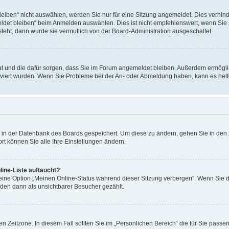
ben“ nicht auswählen, werden Sie nur für eine Sitzung angemeldet. Dies verhinde
et bleiben“ beim Anmelden auswählen. Dies ist nicht empfehlenswert, wenn Sie s
steht, dann wurde sie vermutlich von der Board-Administration ausgeschaltet.
 hat und die dafür sorgen, dass Sie im Forum angemeldet bleiben. Außerdem ermögl
ktiviert wurden. Wenn Sie Probleme bei der An- oder Abmeldung haben, kann es hel
en in der Datenbank des Boards gespeichert. Um diese zu ändern, gehen Sie in den 
rt können Sie alle Ihre Einstellungen ändern.
ine-Liste auftaucht?
 eine Option „Meinen Online-Status während dieser Sitzung verbergen“. Wenn Sie d
rden dann als unsichtbarer Besucher gezählt.
n Zeitzone. In diesem Fall sollten Sie im „Persönlichen Bereich“ die für Sie passend