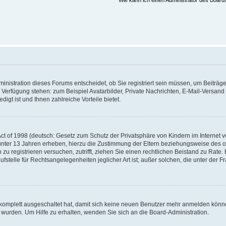
Wie kann ich einen Administrator des Board
nistration dieses Forums entscheidet, ob Sie registriert sein müssen, um Beiträge z
ur Verfügung stehen: zum Beispiel Avatarbilder, Private Nachrichten, E-Mail-Versand
igt ist und Ihnen zahlreiche Vorteile bietet.
t of 1998 (deutsch: Gesetz zum Schutz der Privatsphäre von Kindern im Internet vo
unter 13 Jahren erheben, hierzu die Zustimmung der Eltern beziehungsweise des o
h zu registrieren versuchen, zutrifft, ziehen Sie einen rechtlichen Beistand zu Rat
stelle für Rechtsangelegenheiten jeglicher Art ist; außer solchen, die unter der 
.
 komplett ausgeschaltet hat, damit sich keine neuen Benutzer mehr anmelden könne
 wurden. Um Hilfe zu erhalten, wenden Sie sich an die Board-Administration.