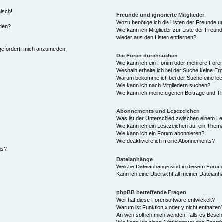
alsch!
Freunde und ignorierte Mitglieder
Wozu benötige ich die Listen der Freunde un
rden?
Wie kann ich Mitglieder zur Liste der Freund
wieder aus den Listen entfernen?
fgefordert, mich anzumelden.
Die Foren durchsuchen
Wie kann ich ein Forum oder mehrere For
Weshalb erhalte ich bei der Suche keine Er
Warum bekomme ich bei der Suche eine lee
Wie kann ich nach Mitgliedern suchen?
Wie kann ich meine eigenen Beiträge und T
Abonnements und Lesezeichen
Was ist der Unterschied zwischen einem L
Wie kann ich ein Lesezeichen auf ein Them
Wie kann ich ein Forum abonnieren?
Wie deaktiviere ich meine Abonnements?
gs?
Dateianhänge
Welche Dateianhänge sind in diesem Forum
Kann ich eine Übersicht all meiner Dateian
phpBB betreffende Fragen
Wer hat diese Forensoftware entwickelt?
Warum ist Funktion x oder y nicht enthalten
An wen soll ich mich wenden, falls es Besc