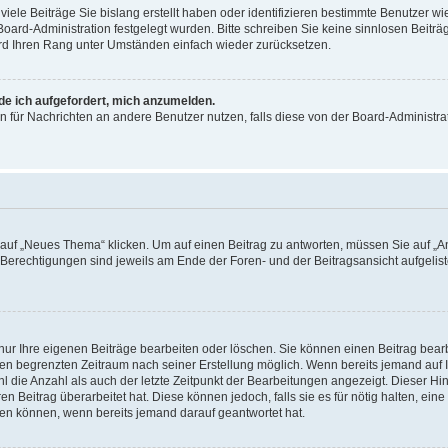
iele Beiträge Sie bislang erstellt haben oder identifizieren bestimmte Benutzer
 Board-Administration festgelegt wurden. Bitte schreiben Sie keine sinnlosen Beit
wird Ihren Rang unter Umständen einfach wieder zurücksetzen.
rde ich aufgefordert, mich anzumelden.
ion für Nachrichten an andere Benutzer nutzen, falls diese von der Board-Administ
f „Neues Thema“ klicken. Um auf einen Beitrag zu antworten, müssen Sie auf „Ant
e Berechtigungen sind jeweils am Ende der Foren- und der Beitragsansicht aufgeliste
nur Ihre eigenen Beiträge bearbeiten oder löschen. Sie können einen Beitrag bear
nen begrenzten Zeitraum nach seiner Erstellung möglich. Wenn bereits jemand auf Ih
 die Anzahl als auch der letzte Zeitpunkt der Bearbeitungen angezeigt. Dieser Hi
 Beitrag überarbeitet hat. Diese können jedoch, falls sie es für nötig halten, eine 
hen können, wenn bereits jemand darauf geantwortet hat.