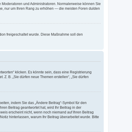
 wie Moderatoren und Administratoren. Normalerweise können Sie
räge, nur um Ihren Rang zu erhöhen — die meisten Foren dulden
ration freigeschaltet wurde. Diese Maßnahme soll den
worten“ klicken. Es könnte sein, dass eine Registrierung
t. Z. B. „Sie dürfen neue Themen erstellen“, „Sie dürfen
beiten, indem Sie das „Ändere Beitrag“-Symbol für den
ren Beitrag geantwortet hat, wird Ihr Beitrag in der
nweis erscheint nicht, wenn noch niemand auf Ihren Beitrag
Notiz hinterlassen, warum Ihr Beitrag überarbeitet wurde. Bitte