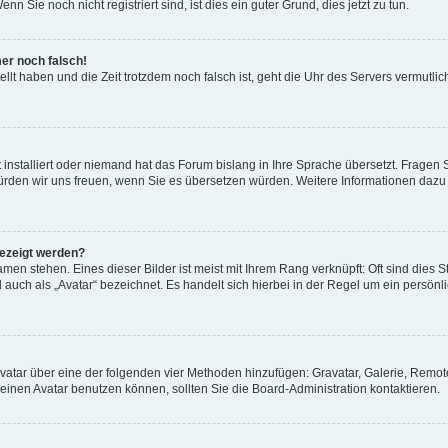
 Sie noch nicht registriert sind, ist dies ein guter Grund, dies jetzt zu tun.
mer noch falsch!
ellt haben und die Zeit trotzdem noch falsch ist, geht die Uhr des Servers vermutlic
 installiert oder niemand hat das Forum bislang in Ihre Sprache übersetzt. Fragen 
t, würden wir uns freuen, wenn Sie es übersetzen würden. Weitere Informationen da
gezeigt werden?
men stehen. Eines dieser Bilder ist meist mit Ihrem Rang verknüpft: Oft sind dies S
auch als „Avatar“ bezeichnet. Es handelt sich hierbei in der Regel um ein persönl
 Avatar über eine der folgenden vier Methoden hinzufügen: Gravatar, Galerie, Rem
inen Avatar benutzen können, sollten Sie die Board-Administration kontaktieren.