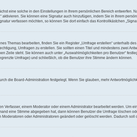
hst eine solche in den Einstellungen in Ihrem persönlichen Bereich entwerfen. Na
 aktivieren. Sie können eine Signatur auch hinzufügen, indem Sie in Ihrem persö
gnatur verfassen möchten, so können Sie dort einfach das Kontrollkästchen „Signa
es Themas bearbeiten, finden Sie ein Register „Umfrage erstellen“ unterhalb des F
echtigung, Umfragen zu erstellen. Sie sollten einen Titel und mindestens zwei An
genen Zeile steht. Sie können auch unter „Auswahlmöglichkeiten pro Benutzer“ fest
unbegrenzte Umfrage) und schließlich, ob die Benutzer ihre Stimme ändern können.
urch die Board-Administration festgelegt. Wenn Sie glauben, mehr Antwortmöglichk
n Verfasser, einem Moderator oder einem Administrator bearbeitet werden. Um ein
emand eine Stimme abgegeben hat, dann können Benutzer die Umfrage löschen oder 
 Moderatoren oder Administratoren geändert oder gelöscht werden. Dadurch soll 