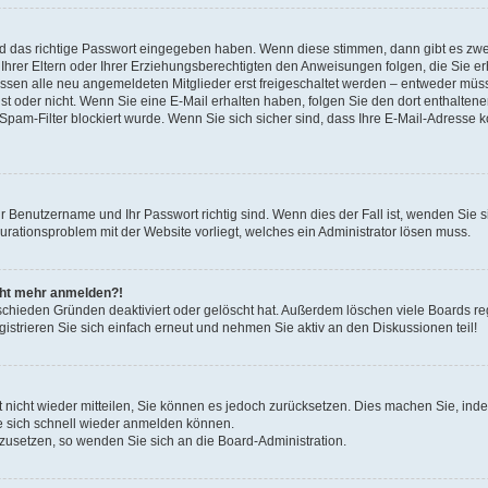
nd das richtige Passwort eingegeben haben. Wenn diese stimmen, dann gibt es zw
Ihrer Eltern oder Ihrer Erziehungsberechtigten den Anweisungen folgen, die Sie erh
üssen alle neu angemeldeten Mitglieder erst freigeschaltet werden – entweder müsse
 ist oder nicht. Wenn Sie eine E-Mail erhalten haben, folgen Sie den dort enthalte
pam-Filter blockiert wurde. Wenn Sie sich sicher sind, dass Ihre E-Mail-Adresse 
hr Benutzername und Ihr Passwort richtig sind. Wenn dies der Fall ist, wenden Sie
gurationsproblem mit der Website vorliegt, welches ein Administrator lösen muss.
icht mehr anmelden?!
schieden Gründen deaktiviert oder gelöscht hat. Außerdem löschen viele Boards reg
strieren Sie sich einfach erneut und nehmen Sie aktiv an den Diskussionen teil!
rt nicht wieder mitteilen, Sie können es jedoch zurücksetzen. Dies machen Sie, in
e sich schnell wieder anmelden können.
ckzusetzen, so wenden Sie sich an die Board-Administration.