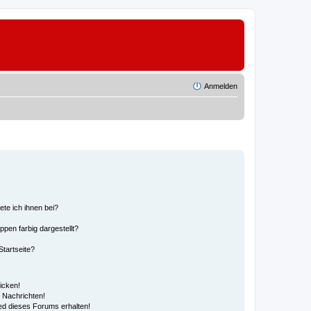
Anmelden
ete ich ihnen bei?
en farbig dargestellt?
tartseite?
icken!
 Nachrichten!
ed dieses Forums erhalten!