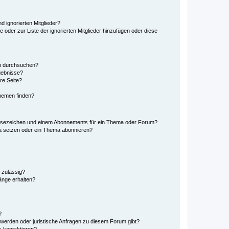
d ignorierten Mitglieder?
e oder zur Liste der ignorierten Mitglieder hinzufügen oder diese
en durchsuchen?
gebnisse?
re Seite?
hemen finden?
esezeichen und einem Abonnements für ein Thema oder Forum?
a setzen oder ein Thema abonnieren?
 zulässig?
hänge erhalten?
?
hwerden oder juristische Anfragen zu diesem Forum gibt?