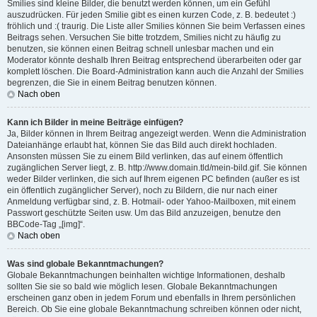
Smilies sind kleine Bilder, die benutzt werden können, um ein Gefühl
auszudrücken. Für jeden Smilie gibt es einen kurzen Code, z. B. bedeutet :)
fröhlich und :( traurig. Die Liste aller Smilies können Sie beim Verfassen eines
Beitrags sehen. Versuchen Sie bitte trotzdem, Smilies nicht zu häufig zu
benutzen, sie können einen Beitrag schnell unlesbar machen und ein
Moderator könnte deshalb Ihren Beitrag entsprechend überarbeiten oder gar
komplett löschen. Die Board-Administration kann auch die Anzahl der Smilies
begrenzen, die Sie in einem Beitrag benutzen können.
Nach oben
Kann ich Bilder in meine Beiträge einfügen?
Ja, Bilder können in Ihrem Beitrag angezeigt werden. Wenn die Administration
Dateianhänge erlaubt hat, können Sie das Bild auch direkt hochladen.
Ansonsten müssen Sie zu einem Bild verlinken, das auf einem öffentlich
zugänglichen Server liegt, z. B. http://www.domain.tld/mein-bild.gif. Sie können
weder Bilder verlinken, die sich auf Ihrem eigenen PC befinden (außer es ist
ein öffentlich zugänglicher Server), noch zu Bildern, die nur nach einer
Anmeldung verfügbar sind, z. B. Hotmail- oder Yahoo-Mailboxen, mit einem
Passwort geschützte Seiten usw. Um das Bild anzuzeigen, benutze den
BBCode-Tag „[img]“.
Nach oben
Was sind globale Bekanntmachungen?
Globale Bekanntmachungen beinhalten wichtige Informationen, deshalb
sollten Sie sie so bald wie möglich lesen. Globale Bekanntmachungen
erscheinen ganz oben in jedem Forum und ebenfalls in Ihrem persönlichen
Bereich. Ob Sie eine globale Bekanntmachung schreiben können oder nicht,