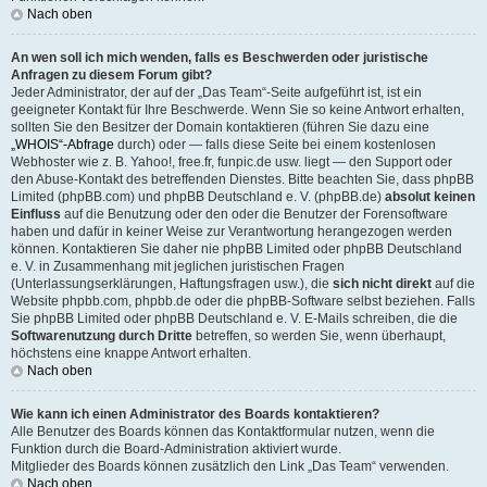
Nach oben
An wen soll ich mich wenden, falls es Beschwerden oder juristische
Anfragen zu diesem Forum gibt?
Jeder Administrator, der auf der „Das Team“-Seite aufgeführt ist, ist ein
geeigneter Kontakt für Ihre Beschwerde. Wenn Sie so keine Antwort erhalten,
sollten Sie den Besitzer der Domain kontaktieren (führen Sie dazu eine
„WHOIS“-Abfrage
durch) oder — falls diese Seite bei einem kostenlosen
Webhoster wie z. B. Yahoo!, free.fr, funpic.de usw. liegt — den Support oder
den Abuse-Kontakt des betreffenden Dienstes. Bitte beachten Sie, dass phpBB
Limited (phpBB.com) und phpBB Deutschland e. V. (phpBB.de)
absolut keinen
Einfluss
auf die Benutzung oder den oder die Benutzer der Forensoftware
haben und dafür in keiner Weise zur Verantwortung herangezogen werden
können. Kontaktieren Sie daher nie phpBB Limited oder phpBB Deutschland
e. V. in Zusammenhang mit jeglichen juristischen Fragen
(Unterlassungserklärungen, Haftungsfragen usw.), die
sich nicht direkt
auf die
Website phpbb.com, phpbb.de oder die phpBB-Software selbst beziehen. Falls
Sie phpBB Limited oder phpBB Deutschland e. V. E-Mails schreiben, die die
Softwarenutzung durch Dritte
betreffen, so werden Sie, wenn überhaupt,
höchstens eine knappe Antwort erhalten.
Nach oben
Wie kann ich einen Administrator des Boards kontaktieren?
Alle Benutzer des Boards können das Kontaktformular nutzen, wenn die
Funktion durch die Board-Administration aktiviert wurde.
Mitglieder des Boards können zusätzlich den Link „Das Team“ verwenden.
Nach oben