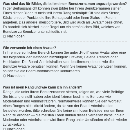
Was sind das für Bilder, die bei meinem Benutzernamen angezeigt werden?
In der Beitragsansicht können zwei Bilder bei Ihrem Benutzernamen stehen.
Eines dieser Bilder ist meist mit Ihrem Rang verknüpft: Oft sind dies Sterne,
Kästchen oder Punkte, die Ihre Beitragszahl oder Ihren Status im Forum
angeben. Das andere, meist größere, Bild wird auch als „Avatar“ bezeichnet.
Es handelt sich hierbei in der Regel um ein persönliches Bild, welches von
Benutzer zu Benutzer unterschiedlich ist.
Nach oben
Wie verwende ich einen Avatar?
In Ihrem persönlichen Bereich können Sie unter „Profil“ einen Avatar über eine
der folgenden vier Methoden hinzufügen: Gravatar, Galerie, Remote oder
Hochladen. Die Board-Administration kann bestimmen, ob und wie die
Benutzer Avatare benutzen können. Wenn Sie keinen Avatar benutzen können,
sollten Sie die Board-Administration kontaktieren.
Nach oben
Was ist mein Rang und wie kann ich ihn ändern?
Ränge, die unter Ihrem Benutzernamen stehen, zeigen an, wie viele Beiträge
Sie bislang erstellt haben oder identifizieren bestimmte Benutzer wie
Moderatoren und Administratoren. Normalerweise können Sie den Wortlaut
eines Ranges nicht direkt ändern, da sie von der Board-Administration
festgelegt wurden. Bitte schreiben Sie keine sinnlosen Beiträge, nur um Ihren
Rang zu erhöhen — die meisten Foren dulden dieses Verhalten nicht und ein
Moderator oder Administrator wird Ihren Rang unter Umständen einfach wieder
zurücksetzen.
Nach oben