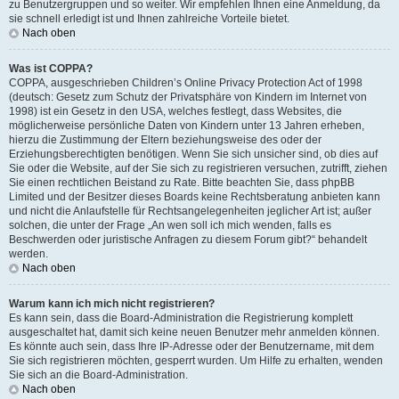
zu Benutzergruppen und so weiter. Wir empfehlen Ihnen eine Anmeldung, da
sie schnell erledigt ist und Ihnen zahlreiche Vorteile bietet.
Nach oben
Was ist COPPA?
COPPA, ausgeschrieben Children’s Online Privacy Protection Act of 1998
(deutsch: Gesetz zum Schutz der Privatsphäre von Kindern im Internet von
1998) ist ein Gesetz in den USA, welches festlegt, dass Websites, die
möglicherweise persönliche Daten von Kindern unter 13 Jahren erheben,
hierzu die Zustimmung der Eltern beziehungsweise des oder der
Erziehungsberechtigten benötigen. Wenn Sie sich unsicher sind, ob dies auf
Sie oder die Website, auf der Sie sich zu registrieren versuchen, zutrifft, ziehen
Sie einen rechtlichen Beistand zu Rate. Bitte beachten Sie, dass phpBB
Limited und der Besitzer dieses Boards keine Rechtsberatung anbieten kann
und nicht die Anlaufstelle für Rechtsangelegenheiten jeglicher Art ist; außer
solchen, die unter der Frage „An wen soll ich mich wenden, falls es
Beschwerden oder juristische Anfragen zu diesem Forum gibt?“ behandelt
werden.
Nach oben
Warum kann ich mich nicht registrieren?
Es kann sein, dass die Board-Administration die Registrierung komplett
ausgeschaltet hat, damit sich keine neuen Benutzer mehr anmelden können.
Es könnte auch sein, dass Ihre IP-Adresse oder der Benutzername, mit dem
Sie sich registrieren möchten, gesperrt wurden. Um Hilfe zu erhalten, wenden
Sie sich an die Board-Administration.
Nach oben