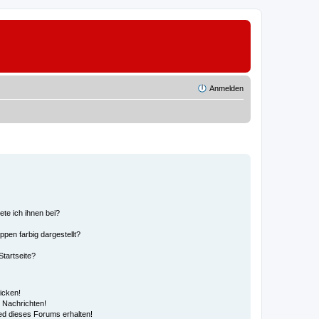
Anmelden
ete ich ihnen bei?
en farbig dargestellt?
tartseite?
icken!
 Nachrichten!
ed dieses Forums erhalten!