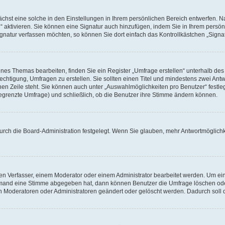
hst eine solche in den Einstellungen in Ihrem persönlichen Bereich entwerfen. Na
 aktivieren. Sie können eine Signatur auch hinzufügen, indem Sie in Ihrem persö
gnatur verfassen möchten, so können Sie dort einfach das Kontrollkästchen „Signa
es Themas bearbeiten, finden Sie ein Register „Umfrage erstellen“ unterhalb des F
echtigung, Umfragen zu erstellen. Sie sollten einen Titel und mindestens zwei An
genen Zeile steht. Sie können auch unter „Auswahlmöglichkeiten pro Benutzer“ fest
unbegrenzte Umfrage) und schließlich, ob die Benutzer ihre Stimme ändern können.
urch die Board-Administration festgelegt. Wenn Sie glauben, mehr Antwortmöglichk
n Verfasser, einem Moderator oder einem Administrator bearbeitet werden. Um ein
emand eine Stimme abgegeben hat, dann können Benutzer die Umfrage löschen oder 
 Moderatoren oder Administratoren geändert oder gelöscht werden. Dadurch soll 