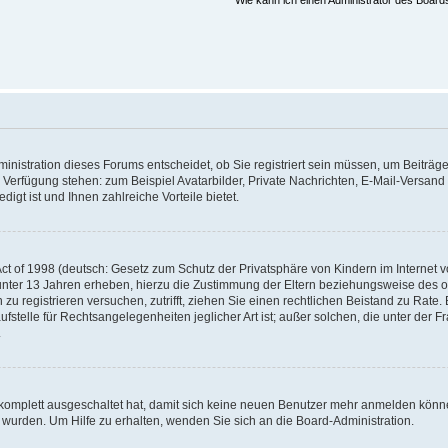
Wie kann ich einen Administrator des Board
nistration dieses Forums entscheidet, ob Sie registriert sein müssen, um Beiträge z
ur Verfügung stehen: zum Beispiel Avatarbilder, Private Nachrichten, E-Mail-Versand
igt ist und Ihnen zahlreiche Vorteile bietet.
t of 1998 (deutsch: Gesetz zum Schutz der Privatsphäre von Kindern im Internet vo
unter 13 Jahren erheben, hierzu die Zustimmung der Eltern beziehungsweise des o
h zu registrieren versuchen, zutrifft, ziehen Sie einen rechtlichen Beistand zu Rat
stelle für Rechtsangelegenheiten jeglicher Art ist; außer solchen, die unter der 
.
 komplett ausgeschaltet hat, damit sich keine neuen Benutzer mehr anmelden könne
 wurden. Um Hilfe zu erhalten, wenden Sie sich an die Board-Administration.