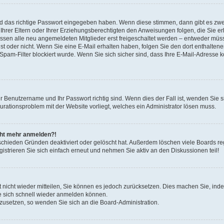
nd das richtige Passwort eingegeben haben. Wenn diese stimmen, dann gibt es zw
Ihrer Eltern oder Ihrer Erziehungsberechtigten den Anweisungen folgen, die Sie erh
üssen alle neu angemeldeten Mitglieder erst freigeschaltet werden – entweder müsse
 ist oder nicht. Wenn Sie eine E-Mail erhalten haben, folgen Sie den dort enthalte
pam-Filter blockiert wurde. Wenn Sie sich sicher sind, dass Ihre E-Mail-Adresse 
hr Benutzername und Ihr Passwort richtig sind. Wenn dies der Fall ist, wenden Sie
gurationsproblem mit der Website vorliegt, welches ein Administrator lösen muss.
icht mehr anmelden?!
schieden Gründen deaktiviert oder gelöscht hat. Außerdem löschen viele Boards reg
strieren Sie sich einfach erneut und nehmen Sie aktiv an den Diskussionen teil!
rt nicht wieder mitteilen, Sie können es jedoch zurücksetzen. Dies machen Sie, in
e sich schnell wieder anmelden können.
ckzusetzen, so wenden Sie sich an die Board-Administration.