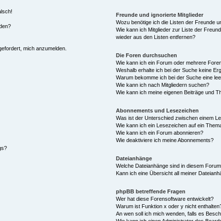
alsch!
Freunde und ignorierte Mitglieder
Wozu benötige ich die Listen der Freunde un
rden?
Wie kann ich Mitglieder zur Liste der Freund
wieder aus den Listen entfernen?
fgefordert, mich anzumelden.
Die Foren durchsuchen
Wie kann ich ein Forum oder mehrere For
Weshalb erhalte ich bei der Suche keine Er
Warum bekomme ich bei der Suche eine lee
Wie kann ich nach Mitgliedern suchen?
Wie kann ich meine eigenen Beiträge und T
Abonnements und Lesezeichen
Was ist der Unterschied zwischen einem L
Wie kann ich ein Lesezeichen auf ein Them
Wie kann ich ein Forum abonnieren?
Wie deaktiviere ich meine Abonnements?
gs?
Dateianhänge
Welche Dateianhänge sind in diesem Forum
Kann ich eine Übersicht all meiner Dateian
phpBB betreffende Fragen
Wer hat diese Forensoftware entwickelt?
Warum ist Funktion x oder y nicht enthalten
An wen soll ich mich wenden, falls es Besc