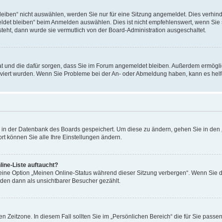
ben“ nicht auswählen, werden Sie nur für eine Sitzung angemeldet. Dies verhinde
et bleiben“ beim Anmelden auswählen. Dies ist nicht empfehlenswert, wenn Sie s
steht, dann wurde sie vermutlich von der Board-Administration ausgeschaltet.
 hat und die dafür sorgen, dass Sie im Forum angemeldet bleiben. Außerdem ermögl
ktiviert wurden. Wenn Sie Probleme bei der An- oder Abmeldung haben, kann es hel
en in der Datenbank des Boards gespeichert. Um diese zu ändern, gehen Sie in den 
rt können Sie alle Ihre Einstellungen ändern.
ine-Liste auftaucht?
 eine Option „Meinen Online-Status während dieser Sitzung verbergen“. Wenn Sie d
rden dann als unsichtbarer Besucher gezählt.
n Zeitzone. In diesem Fall sollten Sie im „Persönlichen Bereich“ die für Sie passend