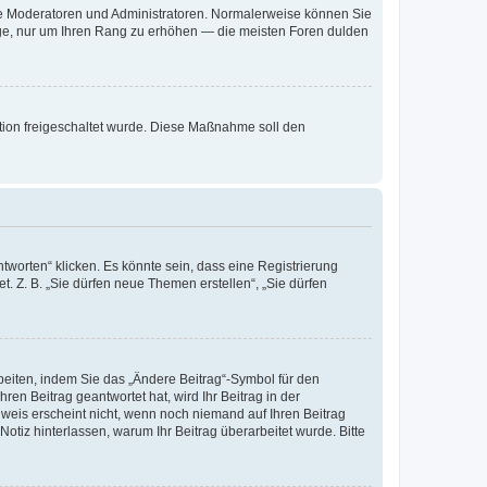
 wie Moderatoren und Administratoren. Normalerweise können Sie
räge, nur um Ihren Rang zu erhöhen — die meisten Foren dulden
ration freigeschaltet wurde. Diese Maßnahme soll den
worten“ klicken. Es könnte sein, dass eine Registrierung
t. Z. B. „Sie dürfen neue Themen erstellen“, „Sie dürfen
beiten, indem Sie das „Ändere Beitrag“-Symbol für den
ren Beitrag geantwortet hat, wird Ihr Beitrag in der
nweis erscheint nicht, wenn noch niemand auf Ihren Beitrag
Notiz hinterlassen, warum Ihr Beitrag überarbeitet wurde. Bitte