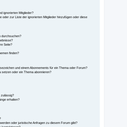
d ignorierten Mitglieder?
e oder zur Liste der ignorierten Mitglieder hinzufügen oder diese
en durchsuchen?
gebnisse?
re Seite?
hemen finden?
esezeichen und einem Abonnements für ein Thema oder Forum?
a setzen oder ein Thema abonnieren?
 zulässig?
hänge erhalten?
?
hwerden oder juristische Anfragen zu diesem Forum gibt?