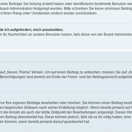
iele Beiträge Sie bislang erstellt haben oder identifizieren bestimmte Benutzer
 Board-Administration festgelegt wurden. Bitte schreiben Sie keine sinnlosen Beit
wird Ihren Rang unter Umständen einfach wieder zurücksetzen.
rde ich aufgefordert, mich anzumelden.
ion für Nachrichten an andere Benutzer nutzen, falls diese von der Board-Administ
f „Neues Thema“ klicken. Um auf einen Beitrag zu antworten, müssen Sie auf „Ant
e Berechtigungen sind jeweils am Ende der Foren- und der Beitragsansicht aufgeliste
nur Ihre eigenen Beiträge bearbeiten oder löschen. Sie können einen Beitrag bear
nen begrenzten Zeitraum nach seiner Erstellung möglich. Wenn bereits jemand auf Ih
 die Anzahl als auch der letzte Zeitpunkt der Bearbeitungen angezeigt. Dieser Hi
 Beitrag überarbeitet hat. Diese können jedoch, falls sie es für nötig halten, eine 
hen können, wenn bereits jemand darauf geantwortet hat.