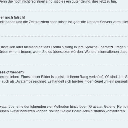
 Sie noch nicht registriert sind, ist dies ein guter Grund, dies jetzt zu tun.
mer noch falsch!
ellt haben und die Zeit trotzdem noch falsch ist, geht die Uhr des Servers vermutlic
 installiert oder niemand hat das Forum bislang in Ihre Sprache übersetzt. Fragen 
t, würden wir uns freuen, wenn Sie es übersetzen würden. Weitere Informationen da
gezeigt werden?
men stehen. Eines dieser Bilder ist meist mit Ihrem Rang verknüpft: Oft sind dies S
auch als „Avatar“ bezeichnet. Es handelt sich hierbei in der Regel um ein persönl
 Avatar über eine der folgenden vier Methoden hinzufügen: Gravatar, Galerie, Rem
inen Avatar benutzen können, sollten Sie die Board-Administration kontaktieren.