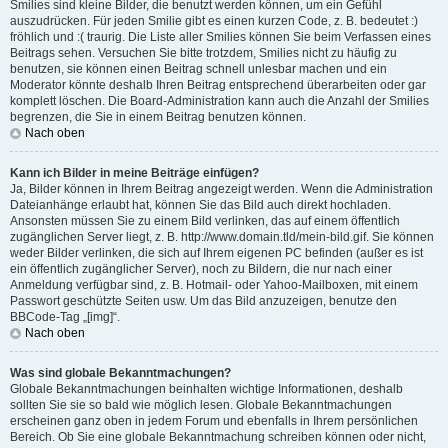
Smilies sind kleine Bilder, die benutzt werden können, um ein Gefühl
auszudrücken. Für jeden Smilie gibt es einen kurzen Code, z. B. bedeutet :)
fröhlich und :( traurig. Die Liste aller Smilies können Sie beim Verfassen eines
Beitrags sehen. Versuchen Sie bitte trotzdem, Smilies nicht zu häufig zu
benutzen, sie können einen Beitrag schnell unlesbar machen und ein
Moderator könnte deshalb Ihren Beitrag entsprechend überarbeiten oder gar
komplett löschen. Die Board-Administration kann auch die Anzahl der Smilies
begrenzen, die Sie in einem Beitrag benutzen können.
Nach oben
Kann ich Bilder in meine Beiträge einfügen?
Ja, Bilder können in Ihrem Beitrag angezeigt werden. Wenn die Administration
Dateianhänge erlaubt hat, können Sie das Bild auch direkt hochladen.
Ansonsten müssen Sie zu einem Bild verlinken, das auf einem öffentlich
zugänglichen Server liegt, z. B. http://www.domain.tld/mein-bild.gif. Sie können
weder Bilder verlinken, die sich auf Ihrem eigenen PC befinden (außer es ist
ein öffentlich zugänglicher Server), noch zu Bildern, die nur nach einer
Anmeldung verfügbar sind, z. B. Hotmail- oder Yahoo-Mailboxen, mit einem
Passwort geschützte Seiten usw. Um das Bild anzuzeigen, benutze den
BBCode-Tag „[img]“.
Nach oben
Was sind globale Bekanntmachungen?
Globale Bekanntmachungen beinhalten wichtige Informationen, deshalb
sollten Sie sie so bald wie möglich lesen. Globale Bekanntmachungen
erscheinen ganz oben in jedem Forum und ebenfalls in Ihrem persönlichen
Bereich. Ob Sie eine globale Bekanntmachung schreiben können oder nicht,