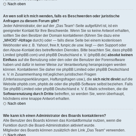
Nach oben
An wen soll ich mich wenden, falls es Beschwerden oder juristische
Anfragen zu diesem Forum gibt?
Jeder Administrator, der auf der „Das Team“-Seite aufgeführt ist, ist ein
geeigneter Kontakt für Ihre Beschwerde. Wenn Sie so keine Antwort erhalten,
sollten Sie den Besitzer der Domain kontaktieren (führen Sie dazu eine
„WHOIS“-Abfrage
durch) oder — falls diese Seite bei einem kostenlosen
Webhoster wie z. B. Yahoo!, free.fr, funpic.de usw. liegt — den Support oder
den Abuse-Kontakt des betreffenden Dienstes. Bitte beachten Sie, dass phpBB
Limited (phpBB.com) und phpBB Deutschland e. V. (phpBB.de)
absolut keinen
Einfluss
auf die Benutzung oder den oder die Benutzer der Forensoftware
haben und dafür in keiner Weise zur Verantwortung herangezogen werden
können. Kontaktieren Sie daher nie phpBB Limited oder phpBB Deutschland
e. V. in Zusammenhang mit jeglichen juristischen Fragen
(Unterlassungserklärungen, Haftungsfragen usw.), die
sich nicht direkt
auf die
Website phpbb.com, phpbb.de oder die phpBB-Software selbst beziehen. Falls
Sie phpBB Limited oder phpBB Deutschland e. V. E-Mails schreiben, die die
Softwarenutzung durch Dritte
betreffen, so werden Sie, wenn überhaupt,
höchstens eine knappe Antwort erhalten.
Nach oben
Wie kann ich einen Administrator des Boards kontaktieren?
Alle Benutzer des Boards können das Kontaktformular nutzen, wenn die
Funktion durch die Board-Administration aktiviert wurde.
Mitglieder des Boards können zusätzlich den Link „Das Team“ verwenden.
Nach oben