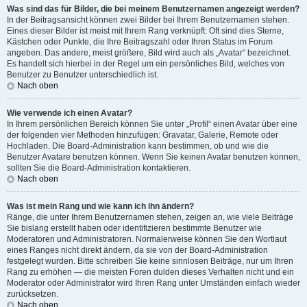
Was sind das für Bilder, die bei meinem Benutzernamen angezeigt werden?
In der Beitragsansicht können zwei Bilder bei Ihrem Benutzernamen stehen.
Eines dieser Bilder ist meist mit Ihrem Rang verknüpft: Oft sind dies Sterne,
Kästchen oder Punkte, die Ihre Beitragszahl oder Ihren Status im Forum
angeben. Das andere, meist größere, Bild wird auch als „Avatar“ bezeichnet.
Es handelt sich hierbei in der Regel um ein persönliches Bild, welches von
Benutzer zu Benutzer unterschiedlich ist.
Nach oben
Wie verwende ich einen Avatar?
In Ihrem persönlichen Bereich können Sie unter „Profil“ einen Avatar über eine
der folgenden vier Methoden hinzufügen: Gravatar, Galerie, Remote oder
Hochladen. Die Board-Administration kann bestimmen, ob und wie die
Benutzer Avatare benutzen können. Wenn Sie keinen Avatar benutzen können,
sollten Sie die Board-Administration kontaktieren.
Nach oben
Was ist mein Rang und wie kann ich ihn ändern?
Ränge, die unter Ihrem Benutzernamen stehen, zeigen an, wie viele Beiträge
Sie bislang erstellt haben oder identifizieren bestimmte Benutzer wie
Moderatoren und Administratoren. Normalerweise können Sie den Wortlaut
eines Ranges nicht direkt ändern, da sie von der Board-Administration
festgelegt wurden. Bitte schreiben Sie keine sinnlosen Beiträge, nur um Ihren
Rang zu erhöhen — die meisten Foren dulden dieses Verhalten nicht und ein
Moderator oder Administrator wird Ihren Rang unter Umständen einfach wieder
zurücksetzen.
Nach oben