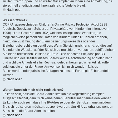
zu Benutzergruppen und so weiter. Wir empfehlen Ihnen eine Anmeldung, da
sie schnell erledigt ist und Ihnen zahlreiche Vorteile bietet.
Nach oben
Was ist COPPA?
COPPA, ausgeschrieben Children’s Online Privacy Protection Act of 1998
(deutsch: Gesetz zum Schutz der Privatsphäre von Kindern im Internet von
1998) ist ein Gesetz in den USA, welches festlegt, dass Websites, die
möglicherweise persönliche Daten von Kindern unter 13 Jahren erheben,
hierzu die Zustimmung der Eltern beziehungsweise des oder der
Erziehungsberechtigten benötigen. Wenn Sie sich unsicher sind, ob dies auf
Sie oder die Website, auf der Sie sich zu registrieren versuchen, zutrifft, ziehen
Sie einen rechtlichen Beistand zu Rate. Bitte beachten Sie, dass phpBB
Limited und der Besitzer dieses Boards keine Rechtsberatung anbieten kann
und nicht die Anlaufstelle für Rechtsangelegenheiten jeglicher Art ist; außer
solchen, die unter der Frage „An wen soll ich mich wenden, falls es
Beschwerden oder juristische Anfragen zu diesem Forum gibt?“ behandelt
werden.
Nach oben
Warum kann ich mich nicht registrieren?
Es kann sein, dass die Board-Administration die Registrierung komplett
ausgeschaltet hat, damit sich keine neuen Benutzer mehr anmelden können.
Es könnte auch sein, dass Ihre IP-Adresse oder der Benutzername, mit dem
Sie sich registrieren möchten, gesperrt wurden. Um Hilfe zu erhalten, wenden
Sie sich an die Board-Administration.
Nach oben