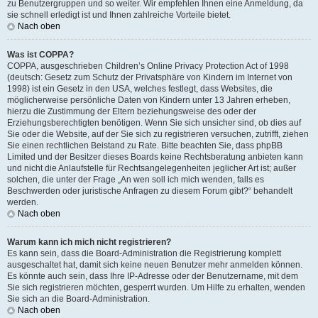
zu Benutzergruppen und so weiter. Wir empfehlen Ihnen eine Anmeldung, da
sie schnell erledigt ist und Ihnen zahlreiche Vorteile bietet.
Nach oben
Was ist COPPA?
COPPA, ausgeschrieben Children’s Online Privacy Protection Act of 1998
(deutsch: Gesetz zum Schutz der Privatsphäre von Kindern im Internet von
1998) ist ein Gesetz in den USA, welches festlegt, dass Websites, die
möglicherweise persönliche Daten von Kindern unter 13 Jahren erheben,
hierzu die Zustimmung der Eltern beziehungsweise des oder der
Erziehungsberechtigten benötigen. Wenn Sie sich unsicher sind, ob dies auf
Sie oder die Website, auf der Sie sich zu registrieren versuchen, zutrifft, ziehen
Sie einen rechtlichen Beistand zu Rate. Bitte beachten Sie, dass phpBB
Limited und der Besitzer dieses Boards keine Rechtsberatung anbieten kann
und nicht die Anlaufstelle für Rechtsangelegenheiten jeglicher Art ist; außer
solchen, die unter der Frage „An wen soll ich mich wenden, falls es
Beschwerden oder juristische Anfragen zu diesem Forum gibt?“ behandelt
werden.
Nach oben
Warum kann ich mich nicht registrieren?
Es kann sein, dass die Board-Administration die Registrierung komplett
ausgeschaltet hat, damit sich keine neuen Benutzer mehr anmelden können.
Es könnte auch sein, dass Ihre IP-Adresse oder der Benutzername, mit dem
Sie sich registrieren möchten, gesperrt wurden. Um Hilfe zu erhalten, wenden
Sie sich an die Board-Administration.
Nach oben