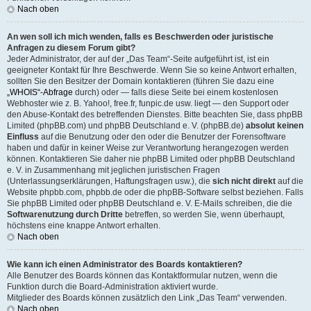
Nach oben
An wen soll ich mich wenden, falls es Beschwerden oder juristische
Anfragen zu diesem Forum gibt?
Jeder Administrator, der auf der „Das Team“-Seite aufgeführt ist, ist ein
geeigneter Kontakt für Ihre Beschwerde. Wenn Sie so keine Antwort erhalten,
sollten Sie den Besitzer der Domain kontaktieren (führen Sie dazu eine
„WHOIS“-Abfrage
durch) oder — falls diese Seite bei einem kostenlosen
Webhoster wie z. B. Yahoo!, free.fr, funpic.de usw. liegt — den Support oder
den Abuse-Kontakt des betreffenden Dienstes. Bitte beachten Sie, dass phpBB
Limited (phpBB.com) und phpBB Deutschland e. V. (phpBB.de)
absolut keinen
Einfluss
auf die Benutzung oder den oder die Benutzer der Forensoftware
haben und dafür in keiner Weise zur Verantwortung herangezogen werden
können. Kontaktieren Sie daher nie phpBB Limited oder phpBB Deutschland
e. V. in Zusammenhang mit jeglichen juristischen Fragen
(Unterlassungserklärungen, Haftungsfragen usw.), die
sich nicht direkt
auf die
Website phpbb.com, phpbb.de oder die phpBB-Software selbst beziehen. Falls
Sie phpBB Limited oder phpBB Deutschland e. V. E-Mails schreiben, die die
Softwarenutzung durch Dritte
betreffen, so werden Sie, wenn überhaupt,
höchstens eine knappe Antwort erhalten.
Nach oben
Wie kann ich einen Administrator des Boards kontaktieren?
Alle Benutzer des Boards können das Kontaktformular nutzen, wenn die
Funktion durch die Board-Administration aktiviert wurde.
Mitglieder des Boards können zusätzlich den Link „Das Team“ verwenden.
Nach oben