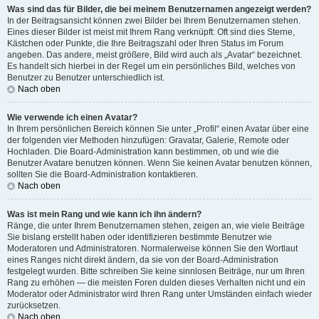
Was sind das für Bilder, die bei meinem Benutzernamen angezeigt werden?
In der Beitragsansicht können zwei Bilder bei Ihrem Benutzernamen stehen.
Eines dieser Bilder ist meist mit Ihrem Rang verknüpft: Oft sind dies Sterne,
Kästchen oder Punkte, die Ihre Beitragszahl oder Ihren Status im Forum
angeben. Das andere, meist größere, Bild wird auch als „Avatar“ bezeichnet.
Es handelt sich hierbei in der Regel um ein persönliches Bild, welches von
Benutzer zu Benutzer unterschiedlich ist.
Nach oben
Wie verwende ich einen Avatar?
In Ihrem persönlichen Bereich können Sie unter „Profil“ einen Avatar über eine
der folgenden vier Methoden hinzufügen: Gravatar, Galerie, Remote oder
Hochladen. Die Board-Administration kann bestimmen, ob und wie die
Benutzer Avatare benutzen können. Wenn Sie keinen Avatar benutzen können,
sollten Sie die Board-Administration kontaktieren.
Nach oben
Was ist mein Rang und wie kann ich ihn ändern?
Ränge, die unter Ihrem Benutzernamen stehen, zeigen an, wie viele Beiträge
Sie bislang erstellt haben oder identifizieren bestimmte Benutzer wie
Moderatoren und Administratoren. Normalerweise können Sie den Wortlaut
eines Ranges nicht direkt ändern, da sie von der Board-Administration
festgelegt wurden. Bitte schreiben Sie keine sinnlosen Beiträge, nur um Ihren
Rang zu erhöhen — die meisten Foren dulden dieses Verhalten nicht und ein
Moderator oder Administrator wird Ihren Rang unter Umständen einfach wieder
zurücksetzen.
Nach oben