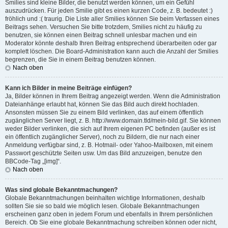
Smilies sind kleine Bilder, die benutzt werden können, um ein Gefühl
auszudrücken. Für jeden Smilie gibt es einen kurzen Code, z. B. bedeutet :)
fröhlich und :( traurig. Die Liste aller Smilies können Sie beim Verfassen eines
Beitrags sehen. Versuchen Sie bitte trotzdem, Smilies nicht zu häufig zu
benutzen, sie können einen Beitrag schnell unlesbar machen und ein
Moderator könnte deshalb Ihren Beitrag entsprechend überarbeiten oder gar
komplett löschen. Die Board-Administration kann auch die Anzahl der Smilies
begrenzen, die Sie in einem Beitrag benutzen können.
Nach oben
Kann ich Bilder in meine Beiträge einfügen?
Ja, Bilder können in Ihrem Beitrag angezeigt werden. Wenn die Administration
Dateianhänge erlaubt hat, können Sie das Bild auch direkt hochladen.
Ansonsten müssen Sie zu einem Bild verlinken, das auf einem öffentlich
zugänglichen Server liegt, z. B. http://www.domain.tld/mein-bild.gif. Sie können
weder Bilder verlinken, die sich auf Ihrem eigenen PC befinden (außer es ist
ein öffentlich zugänglicher Server), noch zu Bildern, die nur nach einer
Anmeldung verfügbar sind, z. B. Hotmail- oder Yahoo-Mailboxen, mit einem
Passwort geschützte Seiten usw. Um das Bild anzuzeigen, benutze den
BBCode-Tag „[img]“.
Nach oben
Was sind globale Bekanntmachungen?
Globale Bekanntmachungen beinhalten wichtige Informationen, deshalb
sollten Sie sie so bald wie möglich lesen. Globale Bekanntmachungen
erscheinen ganz oben in jedem Forum und ebenfalls in Ihrem persönlichen
Bereich. Ob Sie eine globale Bekanntmachung schreiben können oder nicht,