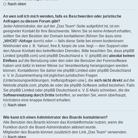
Nach oben
An wen soll ich mich wenden, falls es Beschwerden oder juristische
Anfragen zu diesem Forum gibt?
Jeder Administrator, der auf der „Das Team“-Seite aufgeführt ist, ist ein
geeigneter Kontakt für Ihre Beschwerde. Wenn Sie so keine Antwort erhalten,
sollten Sie den Besitzer der Domain kontaktieren (führen Sie dazu eine
„WHOIS“-Abfrage
durch) oder — falls diese Seite bei einem kostenlosen
Webhoster wie z. B. Yahoo!, free.fr, funpic.de usw. liegt — den Support oder
den Abuse-Kontakt des betreffenden Dienstes. Bitte beachten Sie, dass phpBB
Limited (phpBB.com) und phpBB Deutschland e. V. (phpBB.de)
absolut keinen
Einfluss
auf die Benutzung oder den oder die Benutzer der Forensoftware
haben und dafür in keiner Weise zur Verantwortung herangezogen werden
können. Kontaktieren Sie daher nie phpBB Limited oder phpBB Deutschland
e. V. in Zusammenhang mit jeglichen juristischen Fragen
(Unterlassungserklärungen, Haftungsfragen usw.), die
sich nicht direkt
auf die
Website phpbb.com, phpbb.de oder die phpBB-Software selbst beziehen. Falls
Sie phpBB Limited oder phpBB Deutschland e. V. E-Mails schreiben, die die
Softwarenutzung durch Dritte
betreffen, so werden Sie, wenn überhaupt,
höchstens eine knappe Antwort erhalten.
Nach oben
Wie kann ich einen Administrator des Boards kontaktieren?
Alle Benutzer des Boards können das Kontaktformular nutzen, wenn die
Funktion durch die Board-Administration aktiviert wurde.
Mitglieder des Boards können zusätzlich den Link „Das Team“ verwenden.
Nach oben