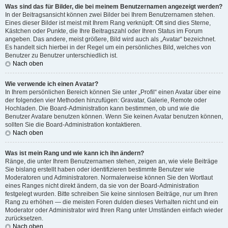
Was sind das für Bilder, die bei meinem Benutzernamen angezeigt werden?
In der Beitragsansicht können zwei Bilder bei Ihrem Benutzernamen stehen.
Eines dieser Bilder ist meist mit Ihrem Rang verknüpft: Oft sind dies Sterne,
Kästchen oder Punkte, die Ihre Beitragszahl oder Ihren Status im Forum
angeben. Das andere, meist größere, Bild wird auch als „Avatar“ bezeichnet.
Es handelt sich hierbei in der Regel um ein persönliches Bild, welches von
Benutzer zu Benutzer unterschiedlich ist.
Nach oben
Wie verwende ich einen Avatar?
In Ihrem persönlichen Bereich können Sie unter „Profil“ einen Avatar über eine
der folgenden vier Methoden hinzufügen: Gravatar, Galerie, Remote oder
Hochladen. Die Board-Administration kann bestimmen, ob und wie die
Benutzer Avatare benutzen können. Wenn Sie keinen Avatar benutzen können,
sollten Sie die Board-Administration kontaktieren.
Nach oben
Was ist mein Rang und wie kann ich ihn ändern?
Ränge, die unter Ihrem Benutzernamen stehen, zeigen an, wie viele Beiträge
Sie bislang erstellt haben oder identifizieren bestimmte Benutzer wie
Moderatoren und Administratoren. Normalerweise können Sie den Wortlaut
eines Ranges nicht direkt ändern, da sie von der Board-Administration
festgelegt wurden. Bitte schreiben Sie keine sinnlosen Beiträge, nur um Ihren
Rang zu erhöhen — die meisten Foren dulden dieses Verhalten nicht und ein
Moderator oder Administrator wird Ihren Rang unter Umständen einfach wieder
zurücksetzen.
Nach oben