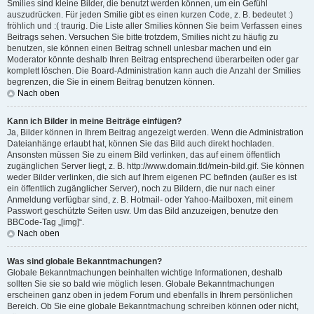
Smilies sind kleine Bilder, die benutzt werden können, um ein Gefühl
auszudrücken. Für jeden Smilie gibt es einen kurzen Code, z. B. bedeutet :)
fröhlich und :( traurig. Die Liste aller Smilies können Sie beim Verfassen eines
Beitrags sehen. Versuchen Sie bitte trotzdem, Smilies nicht zu häufig zu
benutzen, sie können einen Beitrag schnell unlesbar machen und ein
Moderator könnte deshalb Ihren Beitrag entsprechend überarbeiten oder gar
komplett löschen. Die Board-Administration kann auch die Anzahl der Smilies
begrenzen, die Sie in einem Beitrag benutzen können.
Nach oben
Kann ich Bilder in meine Beiträge einfügen?
Ja, Bilder können in Ihrem Beitrag angezeigt werden. Wenn die Administration
Dateianhänge erlaubt hat, können Sie das Bild auch direkt hochladen.
Ansonsten müssen Sie zu einem Bild verlinken, das auf einem öffentlich
zugänglichen Server liegt, z. B. http://www.domain.tld/mein-bild.gif. Sie können
weder Bilder verlinken, die sich auf Ihrem eigenen PC befinden (außer es ist
ein öffentlich zugänglicher Server), noch zu Bildern, die nur nach einer
Anmeldung verfügbar sind, z. B. Hotmail- oder Yahoo-Mailboxen, mit einem
Passwort geschützte Seiten usw. Um das Bild anzuzeigen, benutze den
BBCode-Tag „[img]“.
Nach oben
Was sind globale Bekanntmachungen?
Globale Bekanntmachungen beinhalten wichtige Informationen, deshalb
sollten Sie sie so bald wie möglich lesen. Globale Bekanntmachungen
erscheinen ganz oben in jedem Forum und ebenfalls in Ihrem persönlichen
Bereich. Ob Sie eine globale Bekanntmachung schreiben können oder nicht,