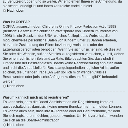
zu Benutzergruppen und so weiter. Wir empfehlen Ihnen eine Anmeldung, da
sie schnell erledigt ist und Ihnen zahlreiche Vorteile bietet.
Nach oben
Was ist COPPA?
COPPA, ausgeschrieben Children’s Online Privacy Protection Act of 1998
(deutsch: Gesetz zum Schutz der Privatsphäre von Kindern im Internet von
1998) ist ein Gesetz in den USA, welches festlegt, dass Websites, die
möglicherweise persönliche Daten von Kindern unter 13 Jahren erheben,
hierzu die Zustimmung der Eltern beziehungsweise des oder der
Erziehungsberechtigten benötigen. Wenn Sie sich unsicher sind, ob dies auf
Sie oder die Website, auf der Sie sich zu registrieren versuchen, zutrifft, ziehen
Sie einen rechtlichen Beistand zu Rate. Bitte beachten Sie, dass phpBB
Limited und der Besitzer dieses Boards keine Rechtsberatung anbieten kann
und nicht die Anlaufstelle für Rechtsangelegenheiten jeglicher Art ist; außer
solchen, die unter der Frage „An wen soll ich mich wenden, falls es
Beschwerden oder juristische Anfragen zu diesem Forum gibt?“ behandelt
werden.
Nach oben
Warum kann ich mich nicht registrieren?
Es kann sein, dass die Board-Administration die Registrierung komplett
ausgeschaltet hat, damit sich keine neuen Benutzer mehr anmelden können.
Es könnte auch sein, dass Ihre IP-Adresse oder der Benutzername, mit dem
Sie sich registrieren möchten, gesperrt wurden. Um Hilfe zu erhalten, wenden
Sie sich an die Board-Administration.
Nach oben