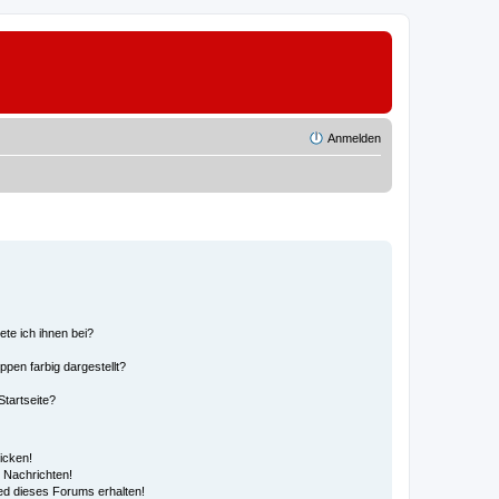
Anmelden
ete ich ihnen bei?
en farbig dargestellt?
tartseite?
icken!
 Nachrichten!
ed dieses Forums erhalten!