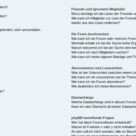
alsch!
Freunde und ignorierte Mitglieder
Wozu benötige ich die Listen der Freunde un
rden?
Wie kann ich Mitglieder zur Liste der Freund
wieder aus den Listen entfernen?
fgefordert, mich anzumelden.
Die Foren durchsuchen
Wie kann ich ein Forum oder mehrere For
Weshalb erhalte ich bei der Suche keine Er
Warum bekomme ich bei der Suche eine lee
Wie kann ich nach Mitgliedern suchen?
Wie kann ich meine eigenen Beiträge und T
Abonnements und Lesezeichen
Was ist der Unterschied zwischen einem L
Wie kann ich ein Lesezeichen auf ein Them
Wie kann ich ein Forum abonnieren?
Wie deaktiviere ich meine Abonnements?
gs?
Dateianhänge
Welche Dateianhänge sind in diesem Forum
Kann ich eine Übersicht all meiner Dateian
phpBB betreffende Fragen
Wer hat diese Forensoftware entwickelt?
Warum ist Funktion x oder y nicht enthalten
An wen soll ich mich wenden, falls es Besc