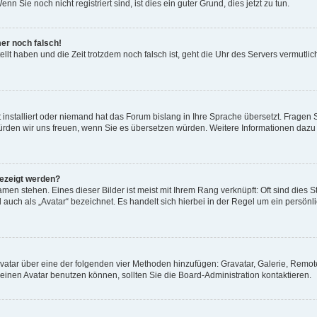
 Sie noch nicht registriert sind, ist dies ein guter Grund, dies jetzt zu tun.
mer noch falsch!
ellt haben und die Zeit trotzdem noch falsch ist, geht die Uhr des Servers vermutlic
 installiert oder niemand hat das Forum bislang in Ihre Sprache übersetzt. Fragen 
t, würden wir uns freuen, wenn Sie es übersetzen würden. Weitere Informationen da
gezeigt werden?
men stehen. Eines dieser Bilder ist meist mit Ihrem Rang verknüpft: Oft sind dies S
auch als „Avatar“ bezeichnet. Es handelt sich hierbei in der Regel um ein persönl
 Avatar über eine der folgenden vier Methoden hinzufügen: Gravatar, Galerie, Rem
inen Avatar benutzen können, sollten Sie die Board-Administration kontaktieren.