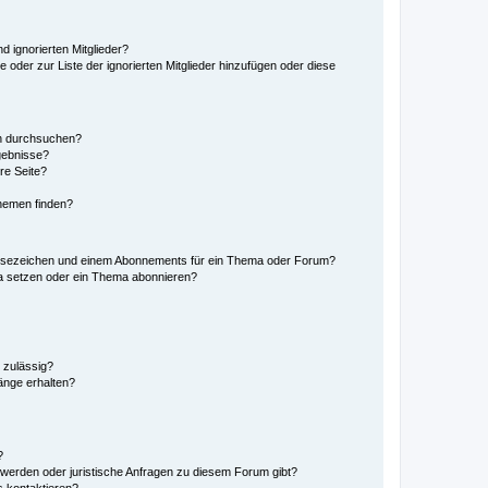
d ignorierten Mitglieder?
e oder zur Liste der ignorierten Mitglieder hinzufügen oder diese
en durchsuchen?
gebnisse?
re Seite?
hemen finden?
esezeichen und einem Abonnements für ein Thema oder Forum?
a setzen oder ein Thema abonnieren?
 zulässig?
hänge erhalten?
?
hwerden oder juristische Anfragen zu diesem Forum gibt?