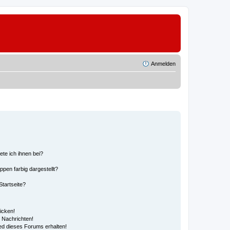
Anmelden
ete ich ihnen bei?
en farbig dargestellt?
tartseite?
icken!
 Nachrichten!
ed dieses Forums erhalten!