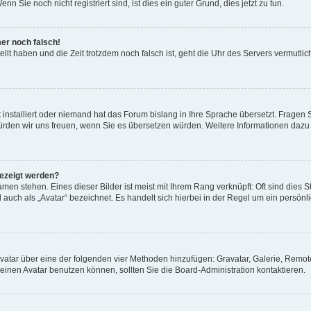
 Sie noch nicht registriert sind, ist dies ein guter Grund, dies jetzt zu tun.
mer noch falsch!
ellt haben und die Zeit trotzdem noch falsch ist, geht die Uhr des Servers vermutlic
 installiert oder niemand hat das Forum bislang in Ihre Sprache übersetzt. Fragen 
t, würden wir uns freuen, wenn Sie es übersetzen würden. Weitere Informationen da
gezeigt werden?
men stehen. Eines dieser Bilder ist meist mit Ihrem Rang verknüpft: Oft sind dies S
auch als „Avatar“ bezeichnet. Es handelt sich hierbei in der Regel um ein persönl
 Avatar über eine der folgenden vier Methoden hinzufügen: Gravatar, Galerie, Rem
inen Avatar benutzen können, sollten Sie die Board-Administration kontaktieren.