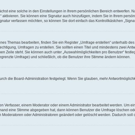
hst eine solche in den Einstellungen in Ihrem persönlichen Bereich entwerfen. Na
 aktivieren. Sie können eine Signatur auch hinzufügen, indem Sie in Ihrem persö
gnatur verfassen möchten, so können Sie dort einfach das Kontrollkästchen „Signa
es Themas bearbeiten, finden Sie ein Register „Umfrage erstellen“ unterhalb des F
echtigung, Umfragen zu erstellen. Sie sollten einen Titel und mindestens zwei An
genen Zeile steht. Sie können auch unter „Auswahlmöglichkeiten pro Benutzer“ fest
unbegrenzte Umfrage) und schließlich, ob die Benutzer ihre Stimme ändern können.
urch die Board-Administration festgelegt. Wenn Sie glauben, mehr Antwortmöglichk
n Verfasser, einem Moderator oder einem Administrator bearbeitet werden. Um ein
emand eine Stimme abgegeben hat, dann können Benutzer die Umfrage löschen oder 
 Moderatoren oder Administratoren geändert oder gelöscht werden. Dadurch soll 