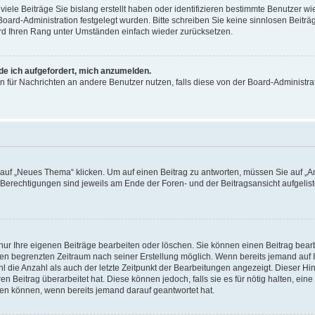
iele Beiträge Sie bislang erstellt haben oder identifizieren bestimmte Benutzer
 Board-Administration festgelegt wurden. Bitte schreiben Sie keine sinnlosen Beit
wird Ihren Rang unter Umständen einfach wieder zurücksetzen.
rde ich aufgefordert, mich anzumelden.
ion für Nachrichten an andere Benutzer nutzen, falls diese von der Board-Administ
f „Neues Thema“ klicken. Um auf einen Beitrag zu antworten, müssen Sie auf „Ant
e Berechtigungen sind jeweils am Ende der Foren- und der Beitragsansicht aufgeliste
nur Ihre eigenen Beiträge bearbeiten oder löschen. Sie können einen Beitrag bear
nen begrenzten Zeitraum nach seiner Erstellung möglich. Wenn bereits jemand auf Ih
 die Anzahl als auch der letzte Zeitpunkt der Bearbeitungen angezeigt. Dieser Hi
 Beitrag überarbeitet hat. Diese können jedoch, falls sie es für nötig halten, eine 
hen können, wenn bereits jemand darauf geantwortet hat.