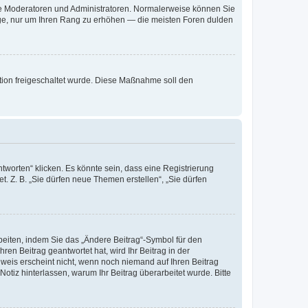
 wie Moderatoren und Administratoren. Normalerweise können Sie
räge, nur um Ihren Rang zu erhöhen — die meisten Foren dulden
ration freigeschaltet wurde. Diese Maßnahme soll den
worten“ klicken. Es könnte sein, dass eine Registrierung
t. Z. B. „Sie dürfen neue Themen erstellen“, „Sie dürfen
beiten, indem Sie das „Ändere Beitrag“-Symbol für den
ren Beitrag geantwortet hat, wird Ihr Beitrag in der
nweis erscheint nicht, wenn noch niemand auf Ihren Beitrag
Notiz hinterlassen, warum Ihr Beitrag überarbeitet wurde. Bitte