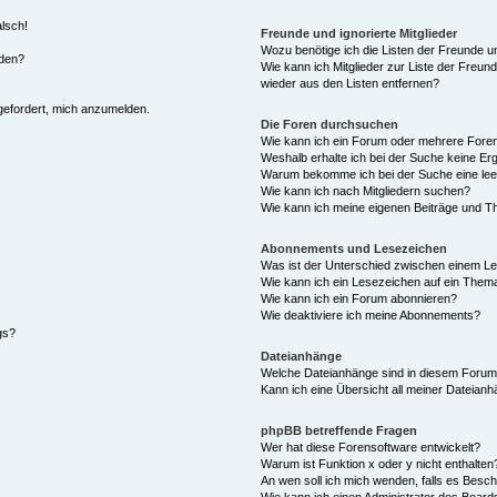
alsch!
Freunde und ignorierte Mitglieder
Wozu benötige ich die Listen der Freunde un
rden?
Wie kann ich Mitglieder zur Liste der Freund
wieder aus den Listen entfernen?
fgefordert, mich anzumelden.
Die Foren durchsuchen
Wie kann ich ein Forum oder mehrere For
Weshalb erhalte ich bei der Suche keine Er
Warum bekomme ich bei der Suche eine lee
Wie kann ich nach Mitgliedern suchen?
Wie kann ich meine eigenen Beiträge und T
Abonnements und Lesezeichen
Was ist der Unterschied zwischen einem L
Wie kann ich ein Lesezeichen auf ein Them
Wie kann ich ein Forum abonnieren?
Wie deaktiviere ich meine Abonnements?
gs?
Dateianhänge
Welche Dateianhänge sind in diesem Forum
Kann ich eine Übersicht all meiner Dateian
phpBB betreffende Fragen
Wer hat diese Forensoftware entwickelt?
Warum ist Funktion x oder y nicht enthalten
An wen soll ich mich wenden, falls es Besc