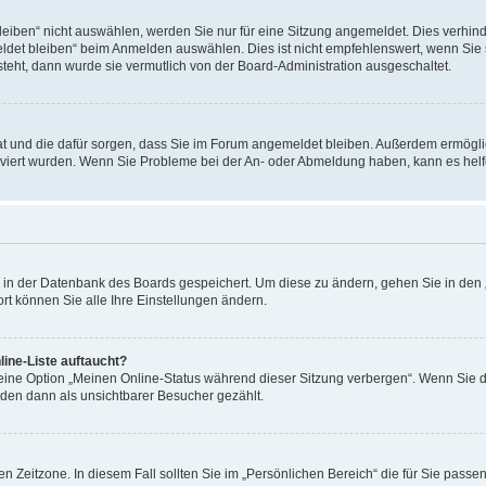
ben“ nicht auswählen, werden Sie nur für eine Sitzung angemeldet. Dies verhinde
et bleiben“ beim Anmelden auswählen. Dies ist nicht empfehlenswert, wenn Sie s
steht, dann wurde sie vermutlich von der Board-Administration ausgeschaltet.
 hat und die dafür sorgen, dass Sie im Forum angemeldet bleiben. Außerdem ermögl
ktiviert wurden. Wenn Sie Probleme bei der An- oder Abmeldung haben, kann es hel
en in der Datenbank des Boards gespeichert. Um diese zu ändern, gehen Sie in den 
rt können Sie alle Ihre Einstellungen ändern.
ine-Liste auftaucht?
 eine Option „Meinen Online-Status während dieser Sitzung verbergen“. Wenn Sie d
rden dann als unsichtbarer Besucher gezählt.
n Zeitzone. In diesem Fall sollten Sie im „Persönlichen Bereich“ die für Sie passend