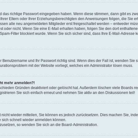
nd das richtige Passwort eingegeben haben. Wenn diese stimmen, dann gibt es zw
Ihrer Eltern oder Ihrer Erziehungsberechtigten den Anweisungen folgen, die Sie erh
üssen alle neu angemeldeten Mitglieder erst freigeschaltet werden – entweder müsse
 ist oder nicht. Wenn Sie eine E-Mail erhalten haben, folgen Sie den dort enthalte
pam-Filter blockiert wurde. Wenn Sie sich sicher sind, dass Ihre E-Mail-Adresse 
hr Benutzername und Ihr Passwort richtig sind. Wenn dies der Fall ist, wenden Sie
gurationsproblem mit der Website vorliegt, welches ein Administrator lösen muss.
icht mehr anmelden?!
schieden Gründen deaktiviert oder gelöscht hat. Außerdem löschen viele Boards reg
strieren Sie sich einfach erneut und nehmen Sie aktiv an den Diskussionen teil!
rt nicht wieder mitteilen, Sie können es jedoch zurücksetzen. Dies machen Sie, in
e sich schnell wieder anmelden können.
ckzusetzen, so wenden Sie sich an die Board-Administration.