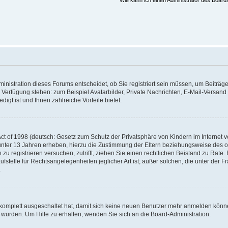
Wie kann ich einen Administrator des Board
nistration dieses Forums entscheidet, ob Sie registriert sein müssen, um Beiträge z
ur Verfügung stehen: zum Beispiel Avatarbilder, Private Nachrichten, E-Mail-Versand
igt ist und Ihnen zahlreiche Vorteile bietet.
t of 1998 (deutsch: Gesetz zum Schutz der Privatsphäre von Kindern im Internet vo
unter 13 Jahren erheben, hierzu die Zustimmung der Eltern beziehungsweise des o
h zu registrieren versuchen, zutrifft, ziehen Sie einen rechtlichen Beistand zu Rat
stelle für Rechtsangelegenheiten jeglicher Art ist; außer solchen, die unter der 
.
 komplett ausgeschaltet hat, damit sich keine neuen Benutzer mehr anmelden könne
 wurden. Um Hilfe zu erhalten, wenden Sie sich an die Board-Administration.