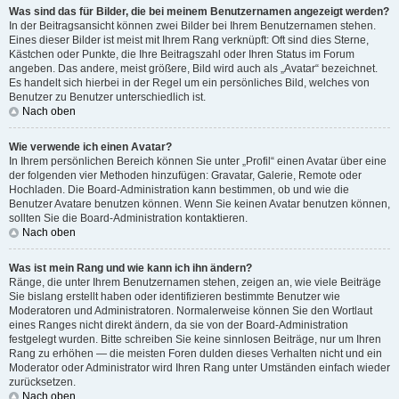
Was sind das für Bilder, die bei meinem Benutzernamen angezeigt werden?
In der Beitragsansicht können zwei Bilder bei Ihrem Benutzernamen stehen.
Eines dieser Bilder ist meist mit Ihrem Rang verknüpft: Oft sind dies Sterne,
Kästchen oder Punkte, die Ihre Beitragszahl oder Ihren Status im Forum
angeben. Das andere, meist größere, Bild wird auch als „Avatar“ bezeichnet.
Es handelt sich hierbei in der Regel um ein persönliches Bild, welches von
Benutzer zu Benutzer unterschiedlich ist.
Nach oben
Wie verwende ich einen Avatar?
In Ihrem persönlichen Bereich können Sie unter „Profil“ einen Avatar über eine
der folgenden vier Methoden hinzufügen: Gravatar, Galerie, Remote oder
Hochladen. Die Board-Administration kann bestimmen, ob und wie die
Benutzer Avatare benutzen können. Wenn Sie keinen Avatar benutzen können,
sollten Sie die Board-Administration kontaktieren.
Nach oben
Was ist mein Rang und wie kann ich ihn ändern?
Ränge, die unter Ihrem Benutzernamen stehen, zeigen an, wie viele Beiträge
Sie bislang erstellt haben oder identifizieren bestimmte Benutzer wie
Moderatoren und Administratoren. Normalerweise können Sie den Wortlaut
eines Ranges nicht direkt ändern, da sie von der Board-Administration
festgelegt wurden. Bitte schreiben Sie keine sinnlosen Beiträge, nur um Ihren
Rang zu erhöhen — die meisten Foren dulden dieses Verhalten nicht und ein
Moderator oder Administrator wird Ihren Rang unter Umständen einfach wieder
zurücksetzen.
Nach oben