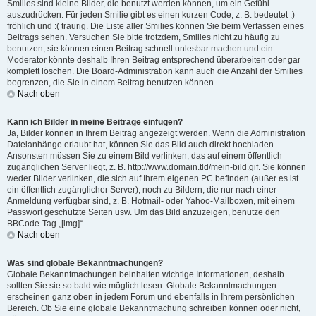
Smilies sind kleine Bilder, die benutzt werden können, um ein Gefühl
auszudrücken. Für jeden Smilie gibt es einen kurzen Code, z. B. bedeutet :)
fröhlich und :( traurig. Die Liste aller Smilies können Sie beim Verfassen eines
Beitrags sehen. Versuchen Sie bitte trotzdem, Smilies nicht zu häufig zu
benutzen, sie können einen Beitrag schnell unlesbar machen und ein
Moderator könnte deshalb Ihren Beitrag entsprechend überarbeiten oder gar
komplett löschen. Die Board-Administration kann auch die Anzahl der Smilies
begrenzen, die Sie in einem Beitrag benutzen können.
Nach oben
Kann ich Bilder in meine Beiträge einfügen?
Ja, Bilder können in Ihrem Beitrag angezeigt werden. Wenn die Administration
Dateianhänge erlaubt hat, können Sie das Bild auch direkt hochladen.
Ansonsten müssen Sie zu einem Bild verlinken, das auf einem öffentlich
zugänglichen Server liegt, z. B. http://www.domain.tld/mein-bild.gif. Sie können
weder Bilder verlinken, die sich auf Ihrem eigenen PC befinden (außer es ist
ein öffentlich zugänglicher Server), noch zu Bildern, die nur nach einer
Anmeldung verfügbar sind, z. B. Hotmail- oder Yahoo-Mailboxen, mit einem
Passwort geschützte Seiten usw. Um das Bild anzuzeigen, benutze den
BBCode-Tag „[img]“.
Nach oben
Was sind globale Bekanntmachungen?
Globale Bekanntmachungen beinhalten wichtige Informationen, deshalb
sollten Sie sie so bald wie möglich lesen. Globale Bekanntmachungen
erscheinen ganz oben in jedem Forum und ebenfalls in Ihrem persönlichen
Bereich. Ob Sie eine globale Bekanntmachung schreiben können oder nicht,