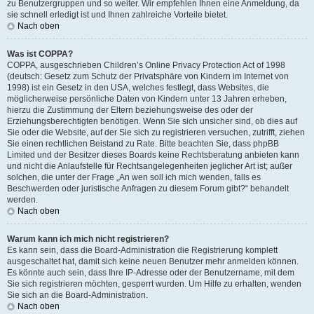
zu Benutzergruppen und so weiter. Wir empfehlen Ihnen eine Anmeldung, da
sie schnell erledigt ist und Ihnen zahlreiche Vorteile bietet.
Nach oben
Was ist COPPA?
COPPA, ausgeschrieben Children’s Online Privacy Protection Act of 1998
(deutsch: Gesetz zum Schutz der Privatsphäre von Kindern im Internet von
1998) ist ein Gesetz in den USA, welches festlegt, dass Websites, die
möglicherweise persönliche Daten von Kindern unter 13 Jahren erheben,
hierzu die Zustimmung der Eltern beziehungsweise des oder der
Erziehungsberechtigten benötigen. Wenn Sie sich unsicher sind, ob dies auf
Sie oder die Website, auf der Sie sich zu registrieren versuchen, zutrifft, ziehen
Sie einen rechtlichen Beistand zu Rate. Bitte beachten Sie, dass phpBB
Limited und der Besitzer dieses Boards keine Rechtsberatung anbieten kann
und nicht die Anlaufstelle für Rechtsangelegenheiten jeglicher Art ist; außer
solchen, die unter der Frage „An wen soll ich mich wenden, falls es
Beschwerden oder juristische Anfragen zu diesem Forum gibt?“ behandelt
werden.
Nach oben
Warum kann ich mich nicht registrieren?
Es kann sein, dass die Board-Administration die Registrierung komplett
ausgeschaltet hat, damit sich keine neuen Benutzer mehr anmelden können.
Es könnte auch sein, dass Ihre IP-Adresse oder der Benutzername, mit dem
Sie sich registrieren möchten, gesperrt wurden. Um Hilfe zu erhalten, wenden
Sie sich an die Board-Administration.
Nach oben