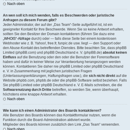
Nach oben
An wen soll ich mich wenden, falls es Beschwerden oder juristische
Anfragen zu diesem Forum gibt?
Jeder Administrator, der auf der „Das Team“-Seite aufgeführt ist, ist ein
geeigneter Kontakt für Ihre Beschwerde. Wenn Sie so keine Antwort erhalten,
sollten Sie den Besitzer der Domain kontaktieren (führen Sie dazu eine
„WHOIS“-Abfrage
durch) oder — falls diese Seite bei einem kostenlosen
Webhoster wie z. B. Yahoo!, free.fr, funpic.de usw. liegt — den Support oder
den Abuse-Kontakt des betreffenden Dienstes. Bitte beachten Sie, dass phpBB
Limited (phpBB.com) und phpBB Deutschland e. V. (phpBB.de)
absolut keinen
Einfluss
auf die Benutzung oder den oder die Benutzer der Forensoftware
haben und dafür in keiner Weise zur Verantwortung herangezogen werden
können. Kontaktieren Sie daher nie phpBB Limited oder phpBB Deutschland
e. V. in Zusammenhang mit jeglichen juristischen Fragen
(Unterlassungserklärungen, Haftungsfragen usw.), die
sich nicht direkt
auf die
Website phpbb.com, phpbb.de oder die phpBB-Software selbst beziehen. Falls
Sie phpBB Limited oder phpBB Deutschland e. V. E-Mails schreiben, die die
Softwarenutzung durch Dritte
betreffen, so werden Sie, wenn überhaupt,
höchstens eine knappe Antwort erhalten.
Nach oben
Wie kann ich einen Administrator des Boards kontaktieren?
Alle Benutzer des Boards können das Kontaktformular nutzen, wenn die
Funktion durch die Board-Administration aktiviert wurde.
Mitglieder des Boards können zusätzlich den Link „Das Team“ verwenden.
Nach oben