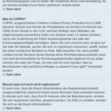
zu Benutzergruppen und so weiter. Wir empfehlen Ihnen eine Anmeldung, da
sie schnell erledigt ist und Ihnen zahlreiche Vorteile bietet.
Nach oben
Was ist COPPA?
COPPA, ausgeschrieben Children’s Online Privacy Protection Act of 1998
(deutsch: Gesetz zum Schutz der Privatsphäre von Kindern im Internet von
1998) ist ein Gesetz in den USA, welches festlegt, dass Websites, die
möglicherweise persönliche Daten von Kindern unter 13 Jahren erheben,
hierzu die Zustimmung der Eltern beziehungsweise des oder der
Erziehungsberechtigten benötigen. Wenn Sie sich unsicher sind, ob dies auf
Sie oder die Website, auf der Sie sich zu registrieren versuchen, zutrifft, ziehen
Sie einen rechtlichen Beistand zu Rate. Bitte beachten Sie, dass phpBB
Limited und der Besitzer dieses Boards keine Rechtsberatung anbieten kann
und nicht die Anlaufstelle für Rechtsangelegenheiten jeglicher Art ist; außer
solchen, die unter der Frage „An wen soll ich mich wenden, falls es
Beschwerden oder juristische Anfragen zu diesem Forum gibt?“ behandelt
werden.
Nach oben
Warum kann ich mich nicht registrieren?
Es kann sein, dass die Board-Administration die Registrierung komplett
ausgeschaltet hat, damit sich keine neuen Benutzer mehr anmelden können.
Es könnte auch sein, dass Ihre IP-Adresse oder der Benutzername, mit dem
Sie sich registrieren möchten, gesperrt wurden. Um Hilfe zu erhalten, wenden
Sie sich an die Board-Administration.
Nach oben