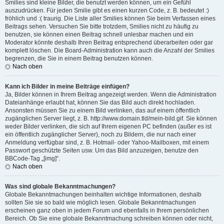
Smilies sind kleine Bilder, die benutzt werden können, um ein Gefühl
auszudrücken. Für jeden Smilie gibt es einen kurzen Code, z. B. bedeutet :)
fröhlich und :( traurig. Die Liste aller Smilies können Sie beim Verfassen eines
Beitrags sehen. Versuchen Sie bitte trotzdem, Smilies nicht zu häufig zu
benutzen, sie können einen Beitrag schnell unlesbar machen und ein
Moderator könnte deshalb Ihren Beitrag entsprechend überarbeiten oder gar
komplett löschen. Die Board-Administration kann auch die Anzahl der Smilies
begrenzen, die Sie in einem Beitrag benutzen können.
Nach oben
Kann ich Bilder in meine Beiträge einfügen?
Ja, Bilder können in Ihrem Beitrag angezeigt werden. Wenn die Administration
Dateianhänge erlaubt hat, können Sie das Bild auch direkt hochladen.
Ansonsten müssen Sie zu einem Bild verlinken, das auf einem öffentlich
zugänglichen Server liegt, z. B. http://www.domain.tld/mein-bild.gif. Sie können
weder Bilder verlinken, die sich auf Ihrem eigenen PC befinden (außer es ist
ein öffentlich zugänglicher Server), noch zu Bildern, die nur nach einer
Anmeldung verfügbar sind, z. B. Hotmail- oder Yahoo-Mailboxen, mit einem
Passwort geschützte Seiten usw. Um das Bild anzuzeigen, benutze den
BBCode-Tag „[img]“.
Nach oben
Was sind globale Bekanntmachungen?
Globale Bekanntmachungen beinhalten wichtige Informationen, deshalb
sollten Sie sie so bald wie möglich lesen. Globale Bekanntmachungen
erscheinen ganz oben in jedem Forum und ebenfalls in Ihrem persönlichen
Bereich. Ob Sie eine globale Bekanntmachung schreiben können oder nicht,