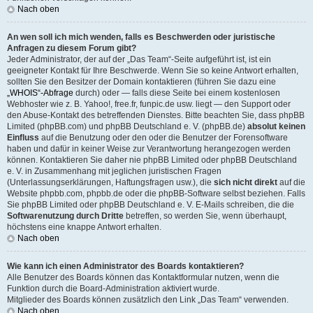
Nach oben
An wen soll ich mich wenden, falls es Beschwerden oder juristische
Anfragen zu diesem Forum gibt?
Jeder Administrator, der auf der „Das Team“-Seite aufgeführt ist, ist ein
geeigneter Kontakt für Ihre Beschwerde. Wenn Sie so keine Antwort erhalten,
sollten Sie den Besitzer der Domain kontaktieren (führen Sie dazu eine
„WHOIS“-Abfrage
durch) oder — falls diese Seite bei einem kostenlosen
Webhoster wie z. B. Yahoo!, free.fr, funpic.de usw. liegt — den Support oder
den Abuse-Kontakt des betreffenden Dienstes. Bitte beachten Sie, dass phpBB
Limited (phpBB.com) und phpBB Deutschland e. V. (phpBB.de)
absolut keinen
Einfluss
auf die Benutzung oder den oder die Benutzer der Forensoftware
haben und dafür in keiner Weise zur Verantwortung herangezogen werden
können. Kontaktieren Sie daher nie phpBB Limited oder phpBB Deutschland
e. V. in Zusammenhang mit jeglichen juristischen Fragen
(Unterlassungserklärungen, Haftungsfragen usw.), die
sich nicht direkt
auf die
Website phpbb.com, phpbb.de oder die phpBB-Software selbst beziehen. Falls
Sie phpBB Limited oder phpBB Deutschland e. V. E-Mails schreiben, die die
Softwarenutzung durch Dritte
betreffen, so werden Sie, wenn überhaupt,
höchstens eine knappe Antwort erhalten.
Nach oben
Wie kann ich einen Administrator des Boards kontaktieren?
Alle Benutzer des Boards können das Kontaktformular nutzen, wenn die
Funktion durch die Board-Administration aktiviert wurde.
Mitglieder des Boards können zusätzlich den Link „Das Team“ verwenden.
Nach oben