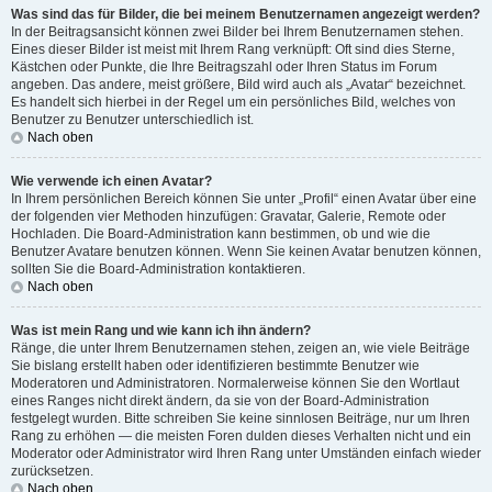
Was sind das für Bilder, die bei meinem Benutzernamen angezeigt werden?
In der Beitragsansicht können zwei Bilder bei Ihrem Benutzernamen stehen.
Eines dieser Bilder ist meist mit Ihrem Rang verknüpft: Oft sind dies Sterne,
Kästchen oder Punkte, die Ihre Beitragszahl oder Ihren Status im Forum
angeben. Das andere, meist größere, Bild wird auch als „Avatar“ bezeichnet.
Es handelt sich hierbei in der Regel um ein persönliches Bild, welches von
Benutzer zu Benutzer unterschiedlich ist.
Nach oben
Wie verwende ich einen Avatar?
In Ihrem persönlichen Bereich können Sie unter „Profil“ einen Avatar über eine
der folgenden vier Methoden hinzufügen: Gravatar, Galerie, Remote oder
Hochladen. Die Board-Administration kann bestimmen, ob und wie die
Benutzer Avatare benutzen können. Wenn Sie keinen Avatar benutzen können,
sollten Sie die Board-Administration kontaktieren.
Nach oben
Was ist mein Rang und wie kann ich ihn ändern?
Ränge, die unter Ihrem Benutzernamen stehen, zeigen an, wie viele Beiträge
Sie bislang erstellt haben oder identifizieren bestimmte Benutzer wie
Moderatoren und Administratoren. Normalerweise können Sie den Wortlaut
eines Ranges nicht direkt ändern, da sie von der Board-Administration
festgelegt wurden. Bitte schreiben Sie keine sinnlosen Beiträge, nur um Ihren
Rang zu erhöhen — die meisten Foren dulden dieses Verhalten nicht und ein
Moderator oder Administrator wird Ihren Rang unter Umständen einfach wieder
zurücksetzen.
Nach oben