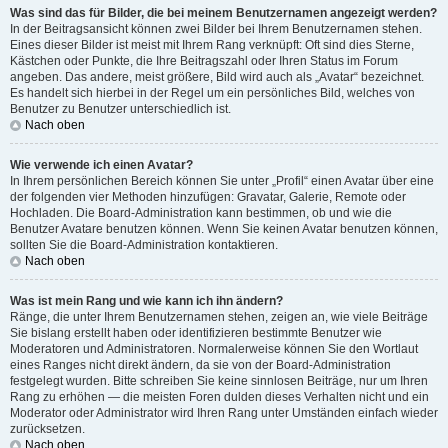
Was sind das für Bilder, die bei meinem Benutzernamen angezeigt werden?
In der Beitragsansicht können zwei Bilder bei Ihrem Benutzernamen stehen.
Eines dieser Bilder ist meist mit Ihrem Rang verknüpft: Oft sind dies Sterne,
Kästchen oder Punkte, die Ihre Beitragszahl oder Ihren Status im Forum
angeben. Das andere, meist größere, Bild wird auch als „Avatar“ bezeichnet.
Es handelt sich hierbei in der Regel um ein persönliches Bild, welches von
Benutzer zu Benutzer unterschiedlich ist.
Nach oben
Wie verwende ich einen Avatar?
In Ihrem persönlichen Bereich können Sie unter „Profil“ einen Avatar über eine
der folgenden vier Methoden hinzufügen: Gravatar, Galerie, Remote oder
Hochladen. Die Board-Administration kann bestimmen, ob und wie die
Benutzer Avatare benutzen können. Wenn Sie keinen Avatar benutzen können,
sollten Sie die Board-Administration kontaktieren.
Nach oben
Was ist mein Rang und wie kann ich ihn ändern?
Ränge, die unter Ihrem Benutzernamen stehen, zeigen an, wie viele Beiträge
Sie bislang erstellt haben oder identifizieren bestimmte Benutzer wie
Moderatoren und Administratoren. Normalerweise können Sie den Wortlaut
eines Ranges nicht direkt ändern, da sie von der Board-Administration
festgelegt wurden. Bitte schreiben Sie keine sinnlosen Beiträge, nur um Ihren
Rang zu erhöhen — die meisten Foren dulden dieses Verhalten nicht und ein
Moderator oder Administrator wird Ihren Rang unter Umständen einfach wieder
zurücksetzen.
Nach oben