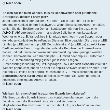
Nach oben
An wen soll ich mich wenden, falls es Beschwerden oder juristische
Anfragen zu diesem Forum gibt?
Jeder Administrator, der auf der „Das Team“-Seite aufgeführt ist, ist ein
geeigneter Kontakt für Ihre Beschwerde. Wenn Sie so keine Antwort erhalten,
sollten Sie den Besitzer der Domain kontaktieren (führen Sie dazu eine
„WHOIS“-Abfrage
durch) oder — falls diese Seite bei einem kostenlosen
Webhoster wie z. B. Yahoo!, free.fr, funpic.de usw. liegt — den Support oder
den Abuse-Kontakt des betreffenden Dienstes. Bitte beachten Sie, dass phpBB
Limited (phpBB.com) und phpBB Deutschland e. V. (phpBB.de)
absolut keinen
Einfluss
auf die Benutzung oder den oder die Benutzer der Forensoftware
haben und dafür in keiner Weise zur Verantwortung herangezogen werden
können. Kontaktieren Sie daher nie phpBB Limited oder phpBB Deutschland
e. V. in Zusammenhang mit jeglichen juristischen Fragen
(Unterlassungserklärungen, Haftungsfragen usw.), die
sich nicht direkt
auf die
Website phpbb.com, phpbb.de oder die phpBB-Software selbst beziehen. Falls
Sie phpBB Limited oder phpBB Deutschland e. V. E-Mails schreiben, die die
Softwarenutzung durch Dritte
betreffen, so werden Sie, wenn überhaupt,
höchstens eine knappe Antwort erhalten.
Nach oben
Wie kann ich einen Administrator des Boards kontaktieren?
Alle Benutzer des Boards können das Kontaktformular nutzen, wenn die
Funktion durch die Board-Administration aktiviert wurde.
Mitglieder des Boards können zusätzlich den Link „Das Team“ verwenden.
Nach oben