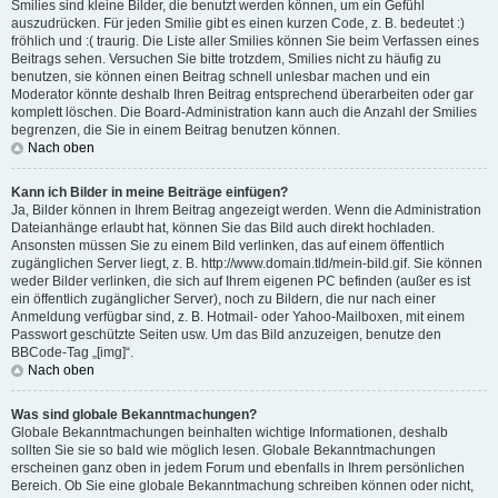
Smilies sind kleine Bilder, die benutzt werden können, um ein Gefühl
auszudrücken. Für jeden Smilie gibt es einen kurzen Code, z. B. bedeutet :)
fröhlich und :( traurig. Die Liste aller Smilies können Sie beim Verfassen eines
Beitrags sehen. Versuchen Sie bitte trotzdem, Smilies nicht zu häufig zu
benutzen, sie können einen Beitrag schnell unlesbar machen und ein
Moderator könnte deshalb Ihren Beitrag entsprechend überarbeiten oder gar
komplett löschen. Die Board-Administration kann auch die Anzahl der Smilies
begrenzen, die Sie in einem Beitrag benutzen können.
Nach oben
Kann ich Bilder in meine Beiträge einfügen?
Ja, Bilder können in Ihrem Beitrag angezeigt werden. Wenn die Administration
Dateianhänge erlaubt hat, können Sie das Bild auch direkt hochladen.
Ansonsten müssen Sie zu einem Bild verlinken, das auf einem öffentlich
zugänglichen Server liegt, z. B. http://www.domain.tld/mein-bild.gif. Sie können
weder Bilder verlinken, die sich auf Ihrem eigenen PC befinden (außer es ist
ein öffentlich zugänglicher Server), noch zu Bildern, die nur nach einer
Anmeldung verfügbar sind, z. B. Hotmail- oder Yahoo-Mailboxen, mit einem
Passwort geschützte Seiten usw. Um das Bild anzuzeigen, benutze den
BBCode-Tag „[img]“.
Nach oben
Was sind globale Bekanntmachungen?
Globale Bekanntmachungen beinhalten wichtige Informationen, deshalb
sollten Sie sie so bald wie möglich lesen. Globale Bekanntmachungen
erscheinen ganz oben in jedem Forum und ebenfalls in Ihrem persönlichen
Bereich. Ob Sie eine globale Bekanntmachung schreiben können oder nicht,