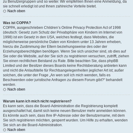
zu Benutzergruppen und so weiter. Wir empfehlen Ihnen eine Anmeldung, da
sie schnell erledigt ist und Ihnen zahlreiche Vorteile bietet.
Nach oben
Was ist COPPA?
COPPA, ausgeschrieben Children’s Online Privacy Protection Act of 1998
(deutsch: Gesetz zum Schutz der Privatsphäre von Kindern im Internet von
1998) ist ein Gesetz in den USA, welches festlegt, dass Websites, die
möglicherweise persönliche Daten von Kindern unter 13 Jahren erheben,
hierzu die Zustimmung der Eltern beziehungsweise des oder der
Erziehungsberechtigten benötigen. Wenn Sie sich unsicher sind, ob dies auf
Sie oder die Website, auf der Sie sich zu registrieren versuchen, zutrifft, ziehen
Sie einen rechtlichen Beistand zu Rate. Bitte beachten Sie, dass phpBB
Limited und der Besitzer dieses Boards keine Rechtsberatung anbieten kann
und nicht die Anlaufstelle für Rechtsangelegenheiten jeglicher Art ist; außer
solchen, die unter der Frage „An wen soll ich mich wenden, falls es
Beschwerden oder juristische Anfragen zu diesem Forum gibt?“ behandelt
werden.
Nach oben
Warum kann ich mich nicht registrieren?
Es kann sein, dass die Board-Administration die Registrierung komplett
ausgeschaltet hat, damit sich keine neuen Benutzer mehr anmelden können.
Es könnte auch sein, dass Ihre IP-Adresse oder der Benutzername, mit dem
Sie sich registrieren möchten, gesperrt wurden. Um Hilfe zu erhalten, wenden
Sie sich an die Board-Administration.
Nach oben