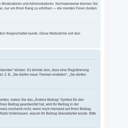
 wie Moderatoren und Administratoren. Normalerweise können Sie
räge, nur um Ihren Rang zu erhöhen — die meisten Foren dulden
ration freigeschaltet wurde. Diese Maßnahme soll den
worten“ klicken. Es könnte sein, dass eine Registrierung
t. Z. B. „Sie dürfen neue Themen erstellen“, „Sie dürfen
beiten, indem Sie das „Ändere Beitrag“-Symbol für den
ren Beitrag geantwortet hat, wird Ihr Beitrag in der
nweis erscheint nicht, wenn noch niemand auf Ihren Beitrag
Notiz hinterlassen, warum Ihr Beitrag überarbeitet wurde. Bitte