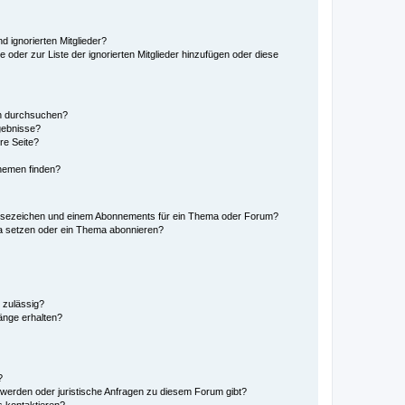
d ignorierten Mitglieder?
e oder zur Liste der ignorierten Mitglieder hinzufügen oder diese
en durchsuchen?
gebnisse?
re Seite?
hemen finden?
esezeichen und einem Abonnements für ein Thema oder Forum?
a setzen oder ein Thema abonnieren?
 zulässig?
hänge erhalten?
?
hwerden oder juristische Anfragen zu diesem Forum gibt?