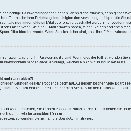
nd das richtige Passwort eingegeben haben. Wenn diese stimmen, dann gibt es zw
Ihrer Eltern oder Ihrer Erziehungsberechtigten den Anweisungen folgen, die Sie erh
üssen alle neu angemeldeten Mitglieder erst freigeschaltet werden – entweder müsse
 ist oder nicht. Wenn Sie eine E-Mail erhalten haben, folgen Sie den dort enthalte
pam-Filter blockiert wurde. Wenn Sie sich sicher sind, dass Ihre E-Mail-Adresse 
hr Benutzername und Ihr Passwort richtig sind. Wenn dies der Fall ist, wenden Sie
gurationsproblem mit der Website vorliegt, welches ein Administrator lösen muss.
icht mehr anmelden?!
schieden Gründen deaktiviert oder gelöscht hat. Außerdem löschen viele Boards reg
strieren Sie sich einfach erneut und nehmen Sie aktiv an den Diskussionen teil!
rt nicht wieder mitteilen, Sie können es jedoch zurücksetzen. Dies machen Sie, in
e sich schnell wieder anmelden können.
ckzusetzen, so wenden Sie sich an die Board-Administration.