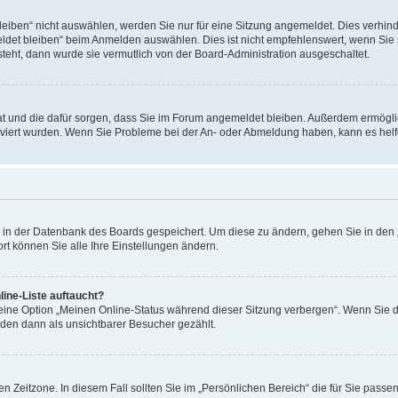
ben“ nicht auswählen, werden Sie nur für eine Sitzung angemeldet. Dies verhinde
et bleiben“ beim Anmelden auswählen. Dies ist nicht empfehlenswert, wenn Sie s
steht, dann wurde sie vermutlich von der Board-Administration ausgeschaltet.
 hat und die dafür sorgen, dass Sie im Forum angemeldet bleiben. Außerdem ermögl
ktiviert wurden. Wenn Sie Probleme bei der An- oder Abmeldung haben, kann es hel
en in der Datenbank des Boards gespeichert. Um diese zu ändern, gehen Sie in den 
rt können Sie alle Ihre Einstellungen ändern.
ine-Liste auftaucht?
 eine Option „Meinen Online-Status während dieser Sitzung verbergen“. Wenn Sie d
rden dann als unsichtbarer Besucher gezählt.
n Zeitzone. In diesem Fall sollten Sie im „Persönlichen Bereich“ die für Sie passend