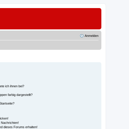
Anmelden
ete ich ihnen bei?
en farbig dargestellt?
tartseite?
icken!
 Nachrichten!
ed dieses Forums erhalten!