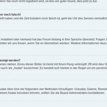
 Sie noch nicht registriert sind, ist dies ein guter Grund, dies jetzt zu tun.
mer noch falsch!
ellt haben und die Zeit trotzdem noch falsch ist, geht die Uhr des Servers vermutlic
 installiert oder niemand hat das Forum bislang in Ihre Sprache übersetzt. Fragen 
t, würden wir uns freuen, wenn Sie es übersetzen würden. Weitere Informationen da
gezeigt werden?
men stehen. Eines dieser Bilder ist meist mit Ihrem Rang verknüpft: Oft sind dies S
auch als „Avatar“ bezeichnet. Es handelt sich hierbei in der Regel um ein persönl
 Avatar über eine der folgenden vier Methoden hinzufügen: Gravatar, Galerie, Rem
inen Avatar benutzen können, sollten Sie die Board-Administration kontaktieren.