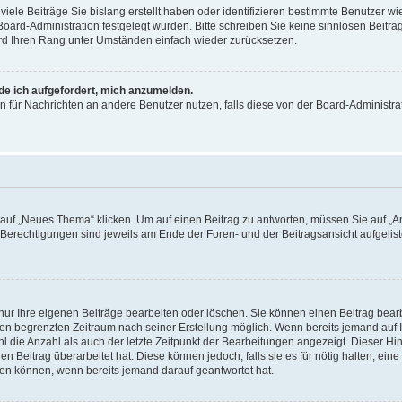
iele Beiträge Sie bislang erstellt haben oder identifizieren bestimmte Benutzer
 Board-Administration festgelegt wurden. Bitte schreiben Sie keine sinnlosen Beit
wird Ihren Rang unter Umständen einfach wieder zurücksetzen.
rde ich aufgefordert, mich anzumelden.
ion für Nachrichten an andere Benutzer nutzen, falls diese von der Board-Administ
f „Neues Thema“ klicken. Um auf einen Beitrag zu antworten, müssen Sie auf „Ant
e Berechtigungen sind jeweils am Ende der Foren- und der Beitragsansicht aufgeliste
nur Ihre eigenen Beiträge bearbeiten oder löschen. Sie können einen Beitrag bear
nen begrenzten Zeitraum nach seiner Erstellung möglich. Wenn bereits jemand auf Ih
 die Anzahl als auch der letzte Zeitpunkt der Bearbeitungen angezeigt. Dieser Hi
 Beitrag überarbeitet hat. Diese können jedoch, falls sie es für nötig halten, eine 
hen können, wenn bereits jemand darauf geantwortet hat.