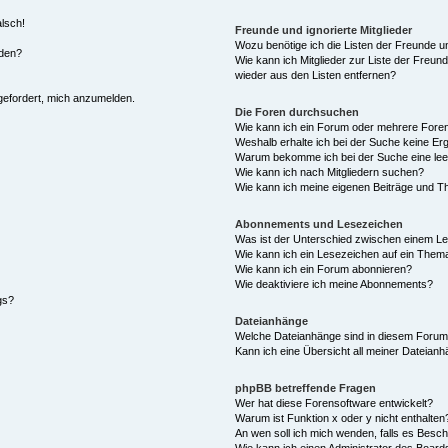
alsch!
Freunde und ignorierte Mitglieder
Wozu benötige ich die Listen der Freunde un
rden?
Wie kann ich Mitglieder zur Liste der Freund
wieder aus den Listen entfernen?
fgefordert, mich anzumelden.
Die Foren durchsuchen
Wie kann ich ein Forum oder mehrere For
Weshalb erhalte ich bei der Suche keine Er
Warum bekomme ich bei der Suche eine lee
Wie kann ich nach Mitgliedern suchen?
Wie kann ich meine eigenen Beiträge und T
Abonnements und Lesezeichen
Was ist der Unterschied zwischen einem L
Wie kann ich ein Lesezeichen auf ein Them
Wie kann ich ein Forum abonnieren?
Wie deaktiviere ich meine Abonnements?
gs?
Dateianhänge
Welche Dateianhänge sind in diesem Forum
Kann ich eine Übersicht all meiner Dateian
phpBB betreffende Fragen
Wer hat diese Forensoftware entwickelt?
Warum ist Funktion x oder y nicht enthalten
An wen soll ich mich wenden, falls es Besc