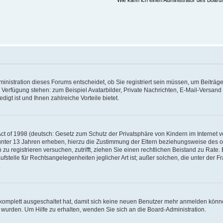
Wie kann ich einen Administrator des Board
nistration dieses Forums entscheidet, ob Sie registriert sein müssen, um Beiträge z
ur Verfügung stehen: zum Beispiel Avatarbilder, Private Nachrichten, E-Mail-Versand
igt ist und Ihnen zahlreiche Vorteile bietet.
t of 1998 (deutsch: Gesetz zum Schutz der Privatsphäre von Kindern im Internet vo
unter 13 Jahren erheben, hierzu die Zustimmung der Eltern beziehungsweise des o
h zu registrieren versuchen, zutrifft, ziehen Sie einen rechtlichen Beistand zu Rat
stelle für Rechtsangelegenheiten jeglicher Art ist; außer solchen, die unter der 
.
 komplett ausgeschaltet hat, damit sich keine neuen Benutzer mehr anmelden könne
 wurden. Um Hilfe zu erhalten, wenden Sie sich an die Board-Administration.