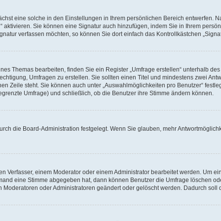
hst eine solche in den Einstellungen in Ihrem persönlichen Bereich entwerfen. Na
 aktivieren. Sie können eine Signatur auch hinzufügen, indem Sie in Ihrem persö
gnatur verfassen möchten, so können Sie dort einfach das Kontrollkästchen „Signa
es Themas bearbeiten, finden Sie ein Register „Umfrage erstellen“ unterhalb des F
echtigung, Umfragen zu erstellen. Sie sollten einen Titel und mindestens zwei An
genen Zeile steht. Sie können auch unter „Auswahlmöglichkeiten pro Benutzer“ fest
unbegrenzte Umfrage) und schließlich, ob die Benutzer ihre Stimme ändern können.
urch die Board-Administration festgelegt. Wenn Sie glauben, mehr Antwortmöglichk
n Verfasser, einem Moderator oder einem Administrator bearbeitet werden. Um ein
emand eine Stimme abgegeben hat, dann können Benutzer die Umfrage löschen oder 
 Moderatoren oder Administratoren geändert oder gelöscht werden. Dadurch soll 