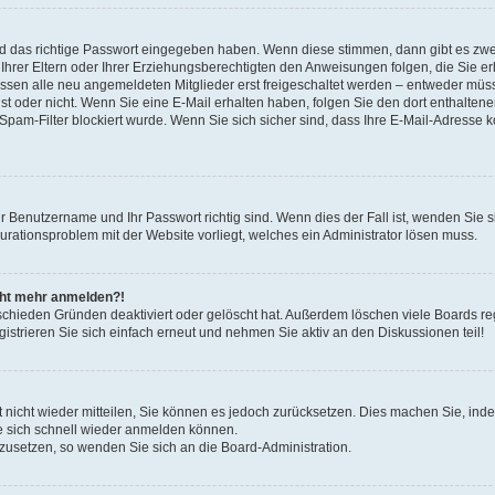
nd das richtige Passwort eingegeben haben. Wenn diese stimmen, dann gibt es zw
Ihrer Eltern oder Ihrer Erziehungsberechtigten den Anweisungen folgen, die Sie erh
üssen alle neu angemeldeten Mitglieder erst freigeschaltet werden – entweder müsse
 ist oder nicht. Wenn Sie eine E-Mail erhalten haben, folgen Sie den dort enthalte
pam-Filter blockiert wurde. Wenn Sie sich sicher sind, dass Ihre E-Mail-Adresse 
hr Benutzername und Ihr Passwort richtig sind. Wenn dies der Fall ist, wenden Sie
gurationsproblem mit der Website vorliegt, welches ein Administrator lösen muss.
icht mehr anmelden?!
schieden Gründen deaktiviert oder gelöscht hat. Außerdem löschen viele Boards reg
strieren Sie sich einfach erneut und nehmen Sie aktiv an den Diskussionen teil!
rt nicht wieder mitteilen, Sie können es jedoch zurücksetzen. Dies machen Sie, in
e sich schnell wieder anmelden können.
ckzusetzen, so wenden Sie sich an die Board-Administration.