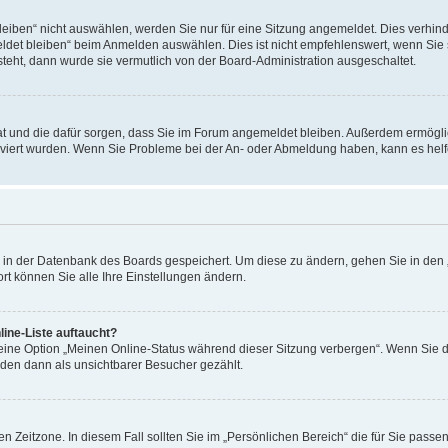
ben“ nicht auswählen, werden Sie nur für eine Sitzung angemeldet. Dies verhinde
et bleiben“ beim Anmelden auswählen. Dies ist nicht empfehlenswert, wenn Sie s
steht, dann wurde sie vermutlich von der Board-Administration ausgeschaltet.
 hat und die dafür sorgen, dass Sie im Forum angemeldet bleiben. Außerdem ermögl
ktiviert wurden. Wenn Sie Probleme bei der An- oder Abmeldung haben, kann es hel
en in der Datenbank des Boards gespeichert. Um diese zu ändern, gehen Sie in den 
rt können Sie alle Ihre Einstellungen ändern.
ine-Liste auftaucht?
 eine Option „Meinen Online-Status während dieser Sitzung verbergen“. Wenn Sie d
rden dann als unsichtbarer Besucher gezählt.
n Zeitzone. In diesem Fall sollten Sie im „Persönlichen Bereich“ die für Sie passend