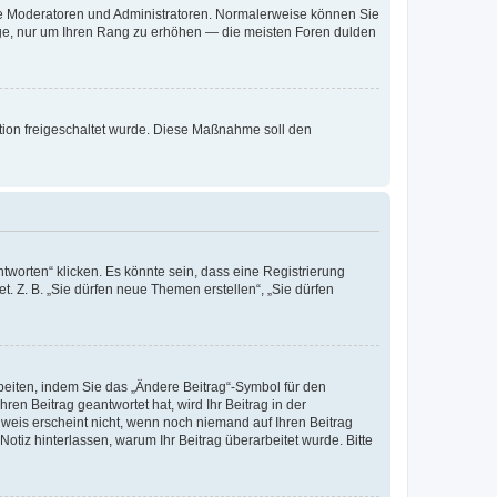
 wie Moderatoren und Administratoren. Normalerweise können Sie
räge, nur um Ihren Rang zu erhöhen — die meisten Foren dulden
ration freigeschaltet wurde. Diese Maßnahme soll den
worten“ klicken. Es könnte sein, dass eine Registrierung
t. Z. B. „Sie dürfen neue Themen erstellen“, „Sie dürfen
beiten, indem Sie das „Ändere Beitrag“-Symbol für den
ren Beitrag geantwortet hat, wird Ihr Beitrag in der
nweis erscheint nicht, wenn noch niemand auf Ihren Beitrag
Notiz hinterlassen, warum Ihr Beitrag überarbeitet wurde. Bitte