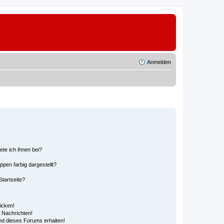
Anmelden
ete ich ihnen bei?
en farbig dargestellt?
tartseite?
icken!
 Nachrichten!
ed dieses Forums erhalten!