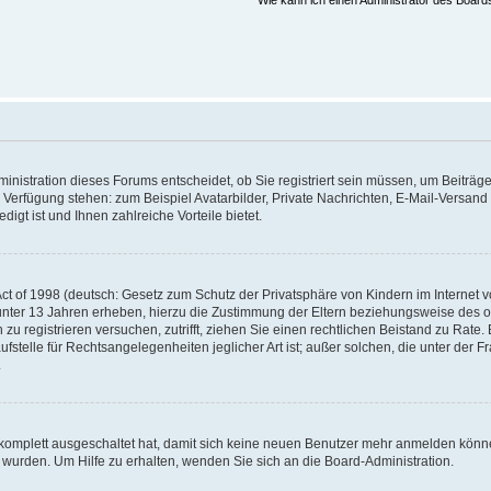
Wie kann ich einen Administrator des Board
nistration dieses Forums entscheidet, ob Sie registriert sein müssen, um Beiträge z
ur Verfügung stehen: zum Beispiel Avatarbilder, Private Nachrichten, E-Mail-Versand
igt ist und Ihnen zahlreiche Vorteile bietet.
t of 1998 (deutsch: Gesetz zum Schutz der Privatsphäre von Kindern im Internet vo
unter 13 Jahren erheben, hierzu die Zustimmung der Eltern beziehungsweise des o
h zu registrieren versuchen, zutrifft, ziehen Sie einen rechtlichen Beistand zu Rat
stelle für Rechtsangelegenheiten jeglicher Art ist; außer solchen, die unter der 
.
 komplett ausgeschaltet hat, damit sich keine neuen Benutzer mehr anmelden könne
 wurden. Um Hilfe zu erhalten, wenden Sie sich an die Board-Administration.