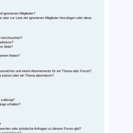
d ignorierten Mitglieder?
e oder zur Liste der ignorierten Mitglieder hinzufügen oder diese
en durchsuchen?
gebnisse?
re Seite?
hemen finden?
esezeichen und einem Abonnements für ein Thema oder Forum?
a setzen oder ein Thema abonnieren?
 zulässig?
hänge erhalten?
?
hwerden oder juristische Anfragen zu diesem Forum gibt?