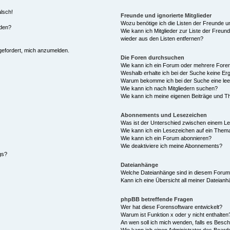
alsch!
Freunde und ignorierte Mitglieder
Wozu benötige ich die Listen der Freunde un
rden?
Wie kann ich Mitglieder zur Liste der Freund
wieder aus den Listen entfernen?
fgefordert, mich anzumelden.
Die Foren durchsuchen
Wie kann ich ein Forum oder mehrere For
Weshalb erhalte ich bei der Suche keine Er
Warum bekomme ich bei der Suche eine lee
Wie kann ich nach Mitgliedern suchen?
Wie kann ich meine eigenen Beiträge und T
Abonnements und Lesezeichen
Was ist der Unterschied zwischen einem L
Wie kann ich ein Lesezeichen auf ein Them
Wie kann ich ein Forum abonnieren?
Wie deaktiviere ich meine Abonnements?
gs?
Dateianhänge
Welche Dateianhänge sind in diesem Forum
Kann ich eine Übersicht all meiner Dateian
phpBB betreffende Fragen
Wer hat diese Forensoftware entwickelt?
Warum ist Funktion x oder y nicht enthalten
An wen soll ich mich wenden, falls es Besc