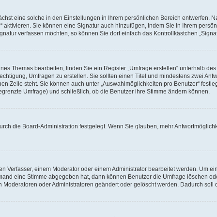
hst eine solche in den Einstellungen in Ihrem persönlichen Bereich entwerfen. Na
 aktivieren. Sie können eine Signatur auch hinzufügen, indem Sie in Ihrem persö
gnatur verfassen möchten, so können Sie dort einfach das Kontrollkästchen „Signa
es Themas bearbeiten, finden Sie ein Register „Umfrage erstellen“ unterhalb des F
echtigung, Umfragen zu erstellen. Sie sollten einen Titel und mindestens zwei An
genen Zeile steht. Sie können auch unter „Auswahlmöglichkeiten pro Benutzer“ fest
unbegrenzte Umfrage) und schließlich, ob die Benutzer ihre Stimme ändern können.
urch die Board-Administration festgelegt. Wenn Sie glauben, mehr Antwortmöglichk
n Verfasser, einem Moderator oder einem Administrator bearbeitet werden. Um ein
emand eine Stimme abgegeben hat, dann können Benutzer die Umfrage löschen oder 
 Moderatoren oder Administratoren geändert oder gelöscht werden. Dadurch soll 