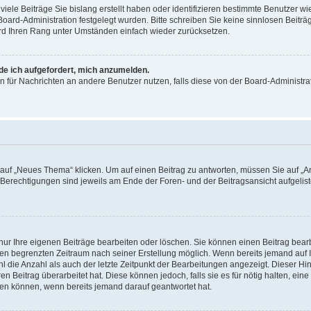
iele Beiträge Sie bislang erstellt haben oder identifizieren bestimmte Benutzer
 Board-Administration festgelegt wurden. Bitte schreiben Sie keine sinnlosen Beit
wird Ihren Rang unter Umständen einfach wieder zurücksetzen.
rde ich aufgefordert, mich anzumelden.
ion für Nachrichten an andere Benutzer nutzen, falls diese von der Board-Administ
f „Neues Thema“ klicken. Um auf einen Beitrag zu antworten, müssen Sie auf „Ant
e Berechtigungen sind jeweils am Ende der Foren- und der Beitragsansicht aufgeliste
nur Ihre eigenen Beiträge bearbeiten oder löschen. Sie können einen Beitrag bear
nen begrenzten Zeitraum nach seiner Erstellung möglich. Wenn bereits jemand auf Ih
 die Anzahl als auch der letzte Zeitpunkt der Bearbeitungen angezeigt. Dieser Hi
 Beitrag überarbeitet hat. Diese können jedoch, falls sie es für nötig halten, eine 
hen können, wenn bereits jemand darauf geantwortet hat.