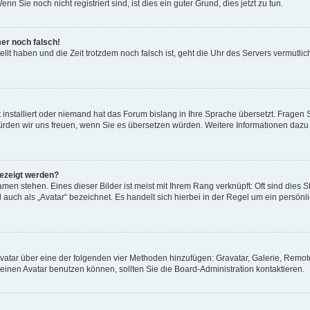
 Sie noch nicht registriert sind, ist dies ein guter Grund, dies jetzt zu tun.
mer noch falsch!
ellt haben und die Zeit trotzdem noch falsch ist, geht die Uhr des Servers vermutlic
 installiert oder niemand hat das Forum bislang in Ihre Sprache übersetzt. Fragen 
t, würden wir uns freuen, wenn Sie es übersetzen würden. Weitere Informationen da
gezeigt werden?
men stehen. Eines dieser Bilder ist meist mit Ihrem Rang verknüpft: Oft sind dies S
auch als „Avatar“ bezeichnet. Es handelt sich hierbei in der Regel um ein persönl
 Avatar über eine der folgenden vier Methoden hinzufügen: Gravatar, Galerie, Rem
inen Avatar benutzen können, sollten Sie die Board-Administration kontaktieren.