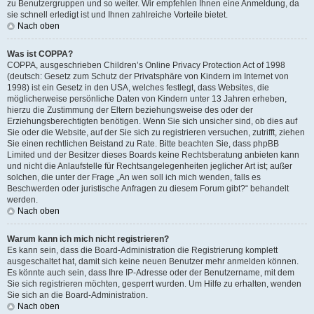
zu Benutzergruppen und so weiter. Wir empfehlen Ihnen eine Anmeldung, da
sie schnell erledigt ist und Ihnen zahlreiche Vorteile bietet.
Nach oben
Was ist COPPA?
COPPA, ausgeschrieben Children’s Online Privacy Protection Act of 1998
(deutsch: Gesetz zum Schutz der Privatsphäre von Kindern im Internet von
1998) ist ein Gesetz in den USA, welches festlegt, dass Websites, die
möglicherweise persönliche Daten von Kindern unter 13 Jahren erheben,
hierzu die Zustimmung der Eltern beziehungsweise des oder der
Erziehungsberechtigten benötigen. Wenn Sie sich unsicher sind, ob dies auf
Sie oder die Website, auf der Sie sich zu registrieren versuchen, zutrifft, ziehen
Sie einen rechtlichen Beistand zu Rate. Bitte beachten Sie, dass phpBB
Limited und der Besitzer dieses Boards keine Rechtsberatung anbieten kann
und nicht die Anlaufstelle für Rechtsangelegenheiten jeglicher Art ist; außer
solchen, die unter der Frage „An wen soll ich mich wenden, falls es
Beschwerden oder juristische Anfragen zu diesem Forum gibt?“ behandelt
werden.
Nach oben
Warum kann ich mich nicht registrieren?
Es kann sein, dass die Board-Administration die Registrierung komplett
ausgeschaltet hat, damit sich keine neuen Benutzer mehr anmelden können.
Es könnte auch sein, dass Ihre IP-Adresse oder der Benutzername, mit dem
Sie sich registrieren möchten, gesperrt wurden. Um Hilfe zu erhalten, wenden
Sie sich an die Board-Administration.
Nach oben