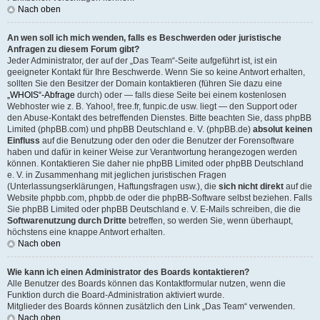
Nach oben
An wen soll ich mich wenden, falls es Beschwerden oder juristische
Anfragen zu diesem Forum gibt?
Jeder Administrator, der auf der „Das Team“-Seite aufgeführt ist, ist ein
geeigneter Kontakt für Ihre Beschwerde. Wenn Sie so keine Antwort erhalten,
sollten Sie den Besitzer der Domain kontaktieren (führen Sie dazu eine
„WHOIS“-Abfrage
durch) oder — falls diese Seite bei einem kostenlosen
Webhoster wie z. B. Yahoo!, free.fr, funpic.de usw. liegt — den Support oder
den Abuse-Kontakt des betreffenden Dienstes. Bitte beachten Sie, dass phpBB
Limited (phpBB.com) und phpBB Deutschland e. V. (phpBB.de)
absolut keinen
Einfluss
auf die Benutzung oder den oder die Benutzer der Forensoftware
haben und dafür in keiner Weise zur Verantwortung herangezogen werden
können. Kontaktieren Sie daher nie phpBB Limited oder phpBB Deutschland
e. V. in Zusammenhang mit jeglichen juristischen Fragen
(Unterlassungserklärungen, Haftungsfragen usw.), die
sich nicht direkt
auf die
Website phpbb.com, phpbb.de oder die phpBB-Software selbst beziehen. Falls
Sie phpBB Limited oder phpBB Deutschland e. V. E-Mails schreiben, die die
Softwarenutzung durch Dritte
betreffen, so werden Sie, wenn überhaupt,
höchstens eine knappe Antwort erhalten.
Nach oben
Wie kann ich einen Administrator des Boards kontaktieren?
Alle Benutzer des Boards können das Kontaktformular nutzen, wenn die
Funktion durch die Board-Administration aktiviert wurde.
Mitglieder des Boards können zusätzlich den Link „Das Team“ verwenden.
Nach oben