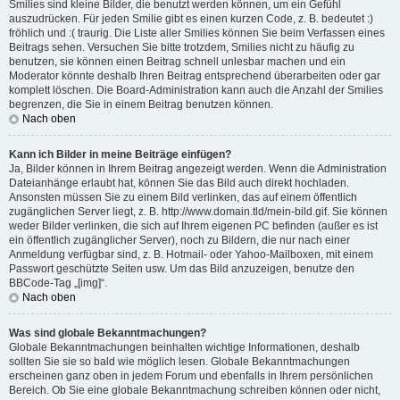
Smilies sind kleine Bilder, die benutzt werden können, um ein Gefühl
auszudrücken. Für jeden Smilie gibt es einen kurzen Code, z. B. bedeutet :)
fröhlich und :( traurig. Die Liste aller Smilies können Sie beim Verfassen eines
Beitrags sehen. Versuchen Sie bitte trotzdem, Smilies nicht zu häufig zu
benutzen, sie können einen Beitrag schnell unlesbar machen und ein
Moderator könnte deshalb Ihren Beitrag entsprechend überarbeiten oder gar
komplett löschen. Die Board-Administration kann auch die Anzahl der Smilies
begrenzen, die Sie in einem Beitrag benutzen können.
Nach oben
Kann ich Bilder in meine Beiträge einfügen?
Ja, Bilder können in Ihrem Beitrag angezeigt werden. Wenn die Administration
Dateianhänge erlaubt hat, können Sie das Bild auch direkt hochladen.
Ansonsten müssen Sie zu einem Bild verlinken, das auf einem öffentlich
zugänglichen Server liegt, z. B. http://www.domain.tld/mein-bild.gif. Sie können
weder Bilder verlinken, die sich auf Ihrem eigenen PC befinden (außer es ist
ein öffentlich zugänglicher Server), noch zu Bildern, die nur nach einer
Anmeldung verfügbar sind, z. B. Hotmail- oder Yahoo-Mailboxen, mit einem
Passwort geschützte Seiten usw. Um das Bild anzuzeigen, benutze den
BBCode-Tag „[img]“.
Nach oben
Was sind globale Bekanntmachungen?
Globale Bekanntmachungen beinhalten wichtige Informationen, deshalb
sollten Sie sie so bald wie möglich lesen. Globale Bekanntmachungen
erscheinen ganz oben in jedem Forum und ebenfalls in Ihrem persönlichen
Bereich. Ob Sie eine globale Bekanntmachung schreiben können oder nicht,