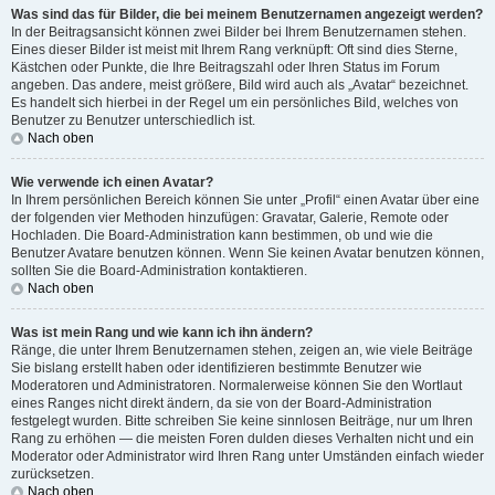
Was sind das für Bilder, die bei meinem Benutzernamen angezeigt werden?
In der Beitragsansicht können zwei Bilder bei Ihrem Benutzernamen stehen.
Eines dieser Bilder ist meist mit Ihrem Rang verknüpft: Oft sind dies Sterne,
Kästchen oder Punkte, die Ihre Beitragszahl oder Ihren Status im Forum
angeben. Das andere, meist größere, Bild wird auch als „Avatar“ bezeichnet.
Es handelt sich hierbei in der Regel um ein persönliches Bild, welches von
Benutzer zu Benutzer unterschiedlich ist.
Nach oben
Wie verwende ich einen Avatar?
In Ihrem persönlichen Bereich können Sie unter „Profil“ einen Avatar über eine
der folgenden vier Methoden hinzufügen: Gravatar, Galerie, Remote oder
Hochladen. Die Board-Administration kann bestimmen, ob und wie die
Benutzer Avatare benutzen können. Wenn Sie keinen Avatar benutzen können,
sollten Sie die Board-Administration kontaktieren.
Nach oben
Was ist mein Rang und wie kann ich ihn ändern?
Ränge, die unter Ihrem Benutzernamen stehen, zeigen an, wie viele Beiträge
Sie bislang erstellt haben oder identifizieren bestimmte Benutzer wie
Moderatoren und Administratoren. Normalerweise können Sie den Wortlaut
eines Ranges nicht direkt ändern, da sie von der Board-Administration
festgelegt wurden. Bitte schreiben Sie keine sinnlosen Beiträge, nur um Ihren
Rang zu erhöhen — die meisten Foren dulden dieses Verhalten nicht und ein
Moderator oder Administrator wird Ihren Rang unter Umständen einfach wieder
zurücksetzen.
Nach oben