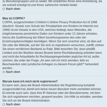
zu Benutzergruppen und so weiter. Wir empfehlen Ihnen eine Anmeldung, da
sie schnell erledigt ist und Ihnen zahlreiche Vorteile bietet.
Nach oben
Was ist COPPA?
COPPA, ausgeschrieben Children’s Online Privacy Protection Act of 1998
(deutsch: Gesetz zum Schutz der Privatsphäre von Kindern im Internet von
1998) ist ein Gesetz in den USA, welches festlegt, dass Websites, die
möglicherweise persönliche Daten von Kindern unter 13 Jahren erheben,
hierzu die Zustimmung der Eltern beziehungsweise des oder der
Erziehungsberechtigten benötigen. Wenn Sie sich unsicher sind, ob dies auf
Sie oder die Website, auf der Sie sich zu registrieren versuchen, zutrifft, ziehen
Sie einen rechtlichen Beistand zu Rate. Bitte beachten Sie, dass phpBB
Limited und der Besitzer dieses Boards keine Rechtsberatung anbieten kann
und nicht die Anlaufstelle für Rechtsangelegenheiten jeglicher Art ist; außer
solchen, die unter der Frage „An wen soll ich mich wenden, falls es
Beschwerden oder juristische Anfragen zu diesem Forum gibt?“ behandelt
werden.
Nach oben
Warum kann ich mich nicht registrieren?
Es kann sein, dass die Board-Administration die Registrierung komplett
ausgeschaltet hat, damit sich keine neuen Benutzer mehr anmelden können.
Es könnte auch sein, dass Ihre IP-Adresse oder der Benutzername, mit dem
Sie sich registrieren möchten, gesperrt wurden. Um Hilfe zu erhalten, wenden
Sie sich an die Board-Administration.
Nach oben