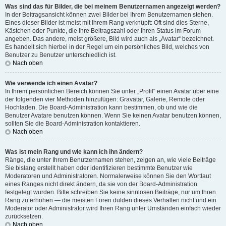
Was sind das für Bilder, die bei meinem Benutzernamen angezeigt werden?
In der Beitragsansicht können zwei Bilder bei Ihrem Benutzernamen stehen.
Eines dieser Bilder ist meist mit Ihrem Rang verknüpft: Oft sind dies Sterne,
Kästchen oder Punkte, die Ihre Beitragszahl oder Ihren Status im Forum
angeben. Das andere, meist größere, Bild wird auch als „Avatar“ bezeichnet.
Es handelt sich hierbei in der Regel um ein persönliches Bild, welches von
Benutzer zu Benutzer unterschiedlich ist.
Nach oben
Wie verwende ich einen Avatar?
In Ihrem persönlichen Bereich können Sie unter „Profil“ einen Avatar über eine
der folgenden vier Methoden hinzufügen: Gravatar, Galerie, Remote oder
Hochladen. Die Board-Administration kann bestimmen, ob und wie die
Benutzer Avatare benutzen können. Wenn Sie keinen Avatar benutzen können,
sollten Sie die Board-Administration kontaktieren.
Nach oben
Was ist mein Rang und wie kann ich ihn ändern?
Ränge, die unter Ihrem Benutzernamen stehen, zeigen an, wie viele Beiträge
Sie bislang erstellt haben oder identifizieren bestimmte Benutzer wie
Moderatoren und Administratoren. Normalerweise können Sie den Wortlaut
eines Ranges nicht direkt ändern, da sie von der Board-Administration
festgelegt wurden. Bitte schreiben Sie keine sinnlosen Beiträge, nur um Ihren
Rang zu erhöhen — die meisten Foren dulden dieses Verhalten nicht und ein
Moderator oder Administrator wird Ihren Rang unter Umständen einfach wieder
zurücksetzen.
Nach oben