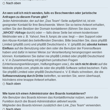
Nach oben
An wen soll ich mich wenden, falls es Beschwerden oder juristische
Anfragen zu diesem Forum gibt?
Jeder Administrator, der auf der „Das Team“-Seite aufgeführt ist, ist ein
geeigneter Kontakt für Ihre Beschwerde. Wenn Sie so keine Antwort erhalten,
sollten Sie den Besitzer der Domain kontaktieren (führen Sie dazu eine
„WHOIS“-Abfrage
durch) oder — falls diese Seite bei einem kostenlosen
Webhoster wie z. B. Yahoo!, free.fr, funpic.de usw. liegt — den Support oder
den Abuse-Kontakt des betreffenden Dienstes. Bitte beachten Sie, dass phpBB
Limited (phpBB.com) und phpBB Deutschland e. V. (phpBB.de)
absolut keinen
Einfluss
auf die Benutzung oder den oder die Benutzer der Forensoftware
haben und dafür in keiner Weise zur Verantwortung herangezogen werden
können. Kontaktieren Sie daher nie phpBB Limited oder phpBB Deutschland
e. V. in Zusammenhang mit jeglichen juristischen Fragen
(Unterlassungserklärungen, Haftungsfragen usw.), die
sich nicht direkt
auf die
Website phpbb.com, phpbb.de oder die phpBB-Software selbst beziehen. Falls
Sie phpBB Limited oder phpBB Deutschland e. V. E-Mails schreiben, die die
Softwarenutzung durch Dritte
betreffen, so werden Sie, wenn überhaupt,
höchstens eine knappe Antwort erhalten.
Nach oben
Wie kann ich einen Administrator des Boards kontaktieren?
Alle Benutzer des Boards können das Kontaktformular nutzen, wenn die
Funktion durch die Board-Administration aktiviert wurde.
Mitglieder des Boards können zusätzlich den Link „Das Team“ verwenden.
Nach oben