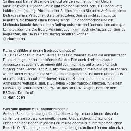
Smilies sind kleine Bilder, die benutzt werden können, um ein Gefühl
auszudrücken. Für jeden Smilie gibt es einen kurzen Code, z. B. bedeutet :)
fröhlich und :( traurig. Die Liste aller Smilies können Sie beim Verfassen eines
Beitrags sehen. Versuchen Sie bitte trotzdem, Smilies nicht zu häufig zu
benutzen, sie können einen Beitrag schnell unlesbar machen und ein
Moderator könnte deshalb Ihren Beitrag entsprechend überarbeiten oder gar
komplett löschen. Die Board-Administration kann auch die Anzahl der Smilies
begrenzen, die Sie in einem Beitrag benutzen können.
Nach oben
Kann ich Bilder in meine Beiträge einfügen?
Ja, Bilder können in Ihrem Beitrag angezeigt werden. Wenn die Administration
Dateianhänge erlaubt hat, können Sie das Bild auch direkt hochladen.
Ansonsten müssen Sie zu einem Bild verlinken, das auf einem öffentlich
zugänglichen Server liegt, z. B. http://www.domain.tld/mein-bild.gif. Sie können
weder Bilder verlinken, die sich auf Ihrem eigenen PC befinden (außer es ist
ein öffentlich zugänglicher Server), noch zu Bildern, die nur nach einer
Anmeldung verfügbar sind, z. B. Hotmail- oder Yahoo-Mailboxen, mit einem
Passwort geschützte Seiten usw. Um das Bild anzuzeigen, benutze den
BBCode-Tag „[img]“.
Nach oben
Was sind globale Bekanntmachungen?
Globale Bekanntmachungen beinhalten wichtige Informationen, deshalb
sollten Sie sie so bald wie möglich lesen. Globale Bekanntmachungen
erscheinen ganz oben in jedem Forum und ebenfalls in Ihrem persönlichen
Bereich. Ob Sie eine globale Bekanntmachung schreiben können oder nicht,