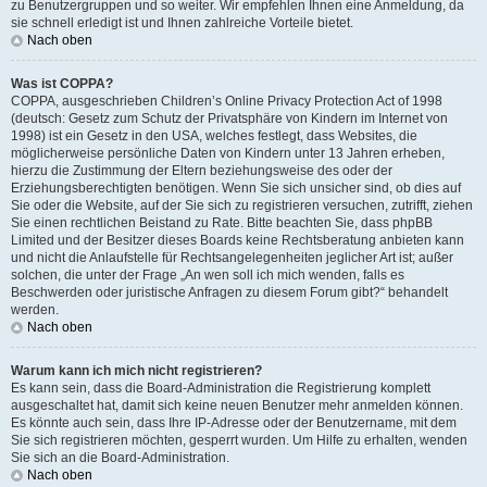
zu Benutzergruppen und so weiter. Wir empfehlen Ihnen eine Anmeldung, da
sie schnell erledigt ist und Ihnen zahlreiche Vorteile bietet.
Nach oben
Was ist COPPA?
COPPA, ausgeschrieben Children’s Online Privacy Protection Act of 1998
(deutsch: Gesetz zum Schutz der Privatsphäre von Kindern im Internet von
1998) ist ein Gesetz in den USA, welches festlegt, dass Websites, die
möglicherweise persönliche Daten von Kindern unter 13 Jahren erheben,
hierzu die Zustimmung der Eltern beziehungsweise des oder der
Erziehungsberechtigten benötigen. Wenn Sie sich unsicher sind, ob dies auf
Sie oder die Website, auf der Sie sich zu registrieren versuchen, zutrifft, ziehen
Sie einen rechtlichen Beistand zu Rate. Bitte beachten Sie, dass phpBB
Limited und der Besitzer dieses Boards keine Rechtsberatung anbieten kann
und nicht die Anlaufstelle für Rechtsangelegenheiten jeglicher Art ist; außer
solchen, die unter der Frage „An wen soll ich mich wenden, falls es
Beschwerden oder juristische Anfragen zu diesem Forum gibt?“ behandelt
werden.
Nach oben
Warum kann ich mich nicht registrieren?
Es kann sein, dass die Board-Administration die Registrierung komplett
ausgeschaltet hat, damit sich keine neuen Benutzer mehr anmelden können.
Es könnte auch sein, dass Ihre IP-Adresse oder der Benutzername, mit dem
Sie sich registrieren möchten, gesperrt wurden. Um Hilfe zu erhalten, wenden
Sie sich an die Board-Administration.
Nach oben