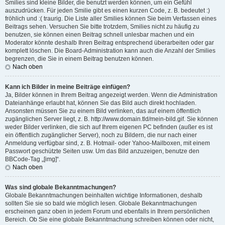
Smilies sind kleine Bilder, die benutzt werden können, um ein Gefühl
auszudrücken. Für jeden Smilie gibt es einen kurzen Code, z. B. bedeutet :)
fröhlich und :( traurig. Die Liste aller Smilies können Sie beim Verfassen eines
Beitrags sehen. Versuchen Sie bitte trotzdem, Smilies nicht zu häufig zu
benutzen, sie können einen Beitrag schnell unlesbar machen und ein
Moderator könnte deshalb Ihren Beitrag entsprechend überarbeiten oder gar
komplett löschen. Die Board-Administration kann auch die Anzahl der Smilies
begrenzen, die Sie in einem Beitrag benutzen können.
Nach oben
Kann ich Bilder in meine Beiträge einfügen?
Ja, Bilder können in Ihrem Beitrag angezeigt werden. Wenn die Administration
Dateianhänge erlaubt hat, können Sie das Bild auch direkt hochladen.
Ansonsten müssen Sie zu einem Bild verlinken, das auf einem öffentlich
zugänglichen Server liegt, z. B. http://www.domain.tld/mein-bild.gif. Sie können
weder Bilder verlinken, die sich auf Ihrem eigenen PC befinden (außer es ist
ein öffentlich zugänglicher Server), noch zu Bildern, die nur nach einer
Anmeldung verfügbar sind, z. B. Hotmail- oder Yahoo-Mailboxen, mit einem
Passwort geschützte Seiten usw. Um das Bild anzuzeigen, benutze den
BBCode-Tag „[img]“.
Nach oben
Was sind globale Bekanntmachungen?
Globale Bekanntmachungen beinhalten wichtige Informationen, deshalb
sollten Sie sie so bald wie möglich lesen. Globale Bekanntmachungen
erscheinen ganz oben in jedem Forum und ebenfalls in Ihrem persönlichen
Bereich. Ob Sie eine globale Bekanntmachung schreiben können oder nicht,