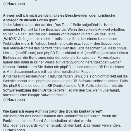
Nach oben
An wen soll ich mich wenden, falls es Beschwerden oder juristische
Anfragen zu diesem Forum gibt?
Jeder Administrator, der auf der „Das Team“-Seite aufgeführt ist, ist ein
geeigneter Kontakt für Ihre Beschwerde. Wenn Sie so keine Antwort erhalten,
sollten Sie den Besitzer der Domain kontaktieren (führen Sie dazu eine
„WHOIS“-Abfrage
durch) oder — falls diese Seite bei einem kostenlosen
Webhoster wie z. B. Yahoo!, free.fr, funpic.de usw. liegt — den Support oder
den Abuse-Kontakt des betreffenden Dienstes. Bitte beachten Sie, dass phpBB
Limited (phpBB.com) und phpBB Deutschland e. V. (phpBB.de)
absolut keinen
Einfluss
auf die Benutzung oder den oder die Benutzer der Forensoftware
haben und dafür in keiner Weise zur Verantwortung herangezogen werden
können. Kontaktieren Sie daher nie phpBB Limited oder phpBB Deutschland
e. V. in Zusammenhang mit jeglichen juristischen Fragen
(Unterlassungserklärungen, Haftungsfragen usw.), die
sich nicht direkt
auf die
Website phpbb.com, phpbb.de oder die phpBB-Software selbst beziehen. Falls
Sie phpBB Limited oder phpBB Deutschland e. V. E-Mails schreiben, die die
Softwarenutzung durch Dritte
betreffen, so werden Sie, wenn überhaupt,
höchstens eine knappe Antwort erhalten.
Nach oben
Wie kann ich einen Administrator des Boards kontaktieren?
Alle Benutzer des Boards können das Kontaktformular nutzen, wenn die
Funktion durch die Board-Administration aktiviert wurde.
Mitglieder des Boards können zusätzlich den Link „Das Team“ verwenden.
Nach oben