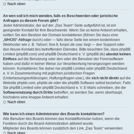
Nach oben
An wen soll ich mich wenden, falls es Beschwerden oder juristische
Anfragen zu diesem Forum gibt?
Jeder Administrator, der auf der „Das Team“-Seite aufgeführt ist, ist ein
geeigneter Kontakt für Ihre Beschwerde. Wenn Sie so keine Antwort erhalten,
sollten Sie den Besitzer der Domain kontaktieren (führen Sie dazu eine
„WHOIS“-Abfrage
durch) oder — falls diese Seite bei einem kostenlosen
Webhoster wie z. B. Yahoo!, free.fr, funpic.de usw. liegt — den Support oder
den Abuse-Kontakt des betreffenden Dienstes. Bitte beachten Sie, dass phpBB
Limited (phpBB.com) und phpBB Deutschland e. V. (phpBB.de)
absolut keinen
Einfluss
auf die Benutzung oder den oder die Benutzer der Forensoftware
haben und dafür in keiner Weise zur Verantwortung herangezogen werden
können. Kontaktieren Sie daher nie phpBB Limited oder phpBB Deutschland
e. V. in Zusammenhang mit jeglichen juristischen Fragen
(Unterlassungserklärungen, Haftungsfragen usw.), die
sich nicht direkt
auf die
Website phpbb.com, phpbb.de oder die phpBB-Software selbst beziehen. Falls
Sie phpBB Limited oder phpBB Deutschland e. V. E-Mails schreiben, die die
Softwarenutzung durch Dritte
betreffen, so werden Sie, wenn überhaupt,
höchstens eine knappe Antwort erhalten.
Nach oben
Wie kann ich einen Administrator des Boards kontaktieren?
Alle Benutzer des Boards können das Kontaktformular nutzen, wenn die
Funktion durch die Board-Administration aktiviert wurde.
Mitglieder des Boards können zusätzlich den Link „Das Team“ verwenden.
Nach oben