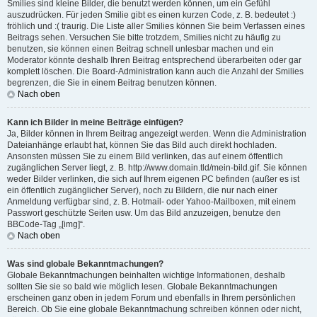
Smilies sind kleine Bilder, die benutzt werden können, um ein Gefühl
auszudrücken. Für jeden Smilie gibt es einen kurzen Code, z. B. bedeutet :)
fröhlich und :( traurig. Die Liste aller Smilies können Sie beim Verfassen eines
Beitrags sehen. Versuchen Sie bitte trotzdem, Smilies nicht zu häufig zu
benutzen, sie können einen Beitrag schnell unlesbar machen und ein
Moderator könnte deshalb Ihren Beitrag entsprechend überarbeiten oder gar
komplett löschen. Die Board-Administration kann auch die Anzahl der Smilies
begrenzen, die Sie in einem Beitrag benutzen können.
Nach oben
Kann ich Bilder in meine Beiträge einfügen?
Ja, Bilder können in Ihrem Beitrag angezeigt werden. Wenn die Administration
Dateianhänge erlaubt hat, können Sie das Bild auch direkt hochladen.
Ansonsten müssen Sie zu einem Bild verlinken, das auf einem öffentlich
zugänglichen Server liegt, z. B. http://www.domain.tld/mein-bild.gif. Sie können
weder Bilder verlinken, die sich auf Ihrem eigenen PC befinden (außer es ist
ein öffentlich zugänglicher Server), noch zu Bildern, die nur nach einer
Anmeldung verfügbar sind, z. B. Hotmail- oder Yahoo-Mailboxen, mit einem
Passwort geschützte Seiten usw. Um das Bild anzuzeigen, benutze den
BBCode-Tag „[img]“.
Nach oben
Was sind globale Bekanntmachungen?
Globale Bekanntmachungen beinhalten wichtige Informationen, deshalb
sollten Sie sie so bald wie möglich lesen. Globale Bekanntmachungen
erscheinen ganz oben in jedem Forum und ebenfalls in Ihrem persönlichen
Bereich. Ob Sie eine globale Bekanntmachung schreiben können oder nicht,