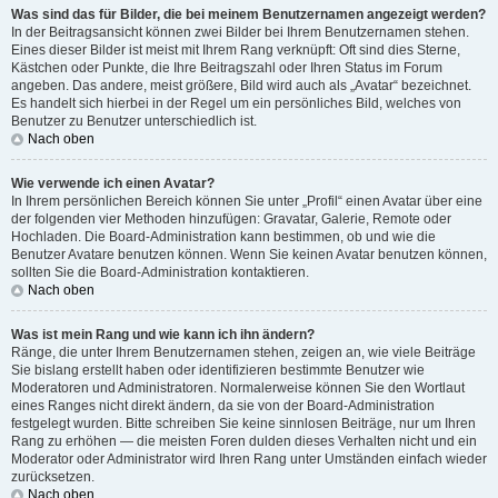
Was sind das für Bilder, die bei meinem Benutzernamen angezeigt werden?
In der Beitragsansicht können zwei Bilder bei Ihrem Benutzernamen stehen.
Eines dieser Bilder ist meist mit Ihrem Rang verknüpft: Oft sind dies Sterne,
Kästchen oder Punkte, die Ihre Beitragszahl oder Ihren Status im Forum
angeben. Das andere, meist größere, Bild wird auch als „Avatar“ bezeichnet.
Es handelt sich hierbei in der Regel um ein persönliches Bild, welches von
Benutzer zu Benutzer unterschiedlich ist.
Nach oben
Wie verwende ich einen Avatar?
In Ihrem persönlichen Bereich können Sie unter „Profil“ einen Avatar über eine
der folgenden vier Methoden hinzufügen: Gravatar, Galerie, Remote oder
Hochladen. Die Board-Administration kann bestimmen, ob und wie die
Benutzer Avatare benutzen können. Wenn Sie keinen Avatar benutzen können,
sollten Sie die Board-Administration kontaktieren.
Nach oben
Was ist mein Rang und wie kann ich ihn ändern?
Ränge, die unter Ihrem Benutzernamen stehen, zeigen an, wie viele Beiträge
Sie bislang erstellt haben oder identifizieren bestimmte Benutzer wie
Moderatoren und Administratoren. Normalerweise können Sie den Wortlaut
eines Ranges nicht direkt ändern, da sie von der Board-Administration
festgelegt wurden. Bitte schreiben Sie keine sinnlosen Beiträge, nur um Ihren
Rang zu erhöhen — die meisten Foren dulden dieses Verhalten nicht und ein
Moderator oder Administrator wird Ihren Rang unter Umständen einfach wieder
zurücksetzen.
Nach oben