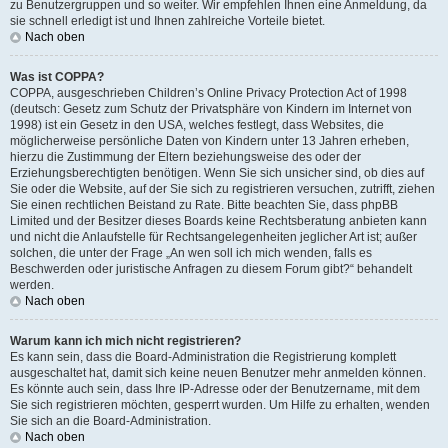
zu Benutzergruppen und so weiter. Wir empfehlen Ihnen eine Anmeldung, da
sie schnell erledigt ist und Ihnen zahlreiche Vorteile bietet.
Nach oben
Was ist COPPA?
COPPA, ausgeschrieben Children’s Online Privacy Protection Act of 1998
(deutsch: Gesetz zum Schutz der Privatsphäre von Kindern im Internet von
1998) ist ein Gesetz in den USA, welches festlegt, dass Websites, die
möglicherweise persönliche Daten von Kindern unter 13 Jahren erheben,
hierzu die Zustimmung der Eltern beziehungsweise des oder der
Erziehungsberechtigten benötigen. Wenn Sie sich unsicher sind, ob dies auf
Sie oder die Website, auf der Sie sich zu registrieren versuchen, zutrifft, ziehen
Sie einen rechtlichen Beistand zu Rate. Bitte beachten Sie, dass phpBB
Limited und der Besitzer dieses Boards keine Rechtsberatung anbieten kann
und nicht die Anlaufstelle für Rechtsangelegenheiten jeglicher Art ist; außer
solchen, die unter der Frage „An wen soll ich mich wenden, falls es
Beschwerden oder juristische Anfragen zu diesem Forum gibt?“ behandelt
werden.
Nach oben
Warum kann ich mich nicht registrieren?
Es kann sein, dass die Board-Administration die Registrierung komplett
ausgeschaltet hat, damit sich keine neuen Benutzer mehr anmelden können.
Es könnte auch sein, dass Ihre IP-Adresse oder der Benutzername, mit dem
Sie sich registrieren möchten, gesperrt wurden. Um Hilfe zu erhalten, wenden
Sie sich an die Board-Administration.
Nach oben