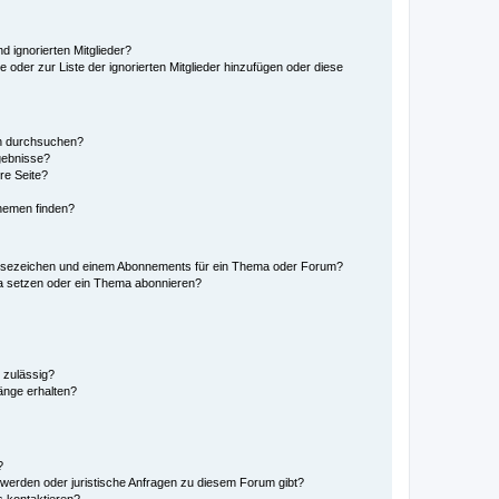
d ignorierten Mitglieder?
e oder zur Liste der ignorierten Mitglieder hinzufügen oder diese
en durchsuchen?
gebnisse?
re Seite?
hemen finden?
esezeichen und einem Abonnements für ein Thema oder Forum?
a setzen oder ein Thema abonnieren?
 zulässig?
hänge erhalten?
?
hwerden oder juristische Anfragen zu diesem Forum gibt?