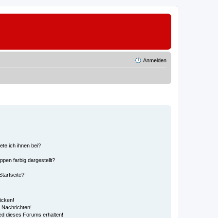
Anmelden
ete ich ihnen bei?
en farbig dargestellt?
tartseite?
icken!
 Nachrichten!
ed dieses Forums erhalten!