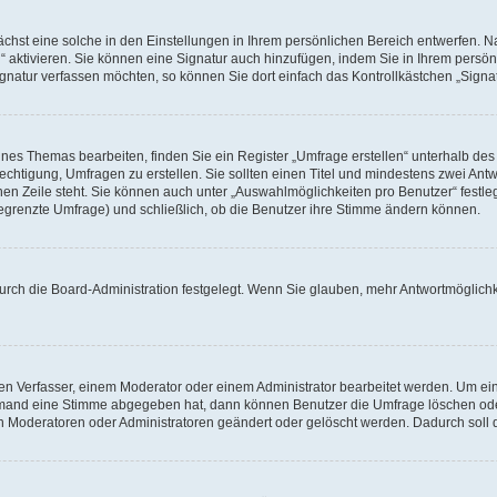
hst eine solche in den Einstellungen in Ihrem persönlichen Bereich entwerfen. Na
 aktivieren. Sie können eine Signatur auch hinzufügen, indem Sie in Ihrem persö
gnatur verfassen möchten, so können Sie dort einfach das Kontrollkästchen „Signa
es Themas bearbeiten, finden Sie ein Register „Umfrage erstellen“ unterhalb des F
echtigung, Umfragen zu erstellen. Sie sollten einen Titel und mindestens zwei An
genen Zeile steht. Sie können auch unter „Auswahlmöglichkeiten pro Benutzer“ fest
unbegrenzte Umfrage) und schließlich, ob die Benutzer ihre Stimme ändern können.
urch die Board-Administration festgelegt. Wenn Sie glauben, mehr Antwortmöglichk
n Verfasser, einem Moderator oder einem Administrator bearbeitet werden. Um ein
emand eine Stimme abgegeben hat, dann können Benutzer die Umfrage löschen oder 
 Moderatoren oder Administratoren geändert oder gelöscht werden. Dadurch soll 