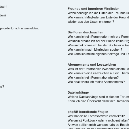
alsch!
Freunde und ignorierte Mitglieder
Wozu benötige ich die Listen der Freunde un
rden?
Wie kann ich Mitglieder zur Liste der Freund
wieder aus den Listen entfernen?
fgefordert, mich anzumelden.
Die Foren durchsuchen
Wie kann ich ein Forum oder mehrere For
Weshalb erhalte ich bei der Suche keine Er
Warum bekomme ich bei der Suche eine lee
Wie kann ich nach Mitgliedern suchen?
Wie kann ich meine eigenen Beiträge und T
Abonnements und Lesezeichen
Was ist der Unterschied zwischen einem L
Wie kann ich ein Lesezeichen auf ein Them
Wie kann ich ein Forum abonnieren?
Wie deaktiviere ich meine Abonnements?
gs?
Dateianhänge
Welche Dateianhänge sind in diesem Forum
Kann ich eine Übersicht all meiner Dateian
phpBB betreffende Fragen
Wer hat diese Forensoftware entwickelt?
Warum ist Funktion x oder y nicht enthalten
An wen soll ich mich wenden, falls es Besc