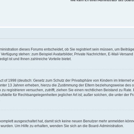
Wie kann ich einen Administrator des Board
nistration dieses Forums entscheidet, ob Sie registriert sein müssen, um Beiträge z
ur Verfügung stehen: zum Beispiel Avatarbilder, Private Nachrichten, E-Mail-Versand
igt ist und Ihnen zahlreiche Vorteile bietet.
t of 1998 (deutsch: Gesetz zum Schutz der Privatsphäre von Kindern im Internet vo
unter 13 Jahren erheben, hierzu die Zustimmung der Eltern beziehungsweise des o
h zu registrieren versuchen, zutrifft, ziehen Sie einen rechtlichen Beistand zu Rat
stelle für Rechtsangelegenheiten jeglicher Art ist; außer solchen, die unter der 
.
 komplett ausgeschaltet hat, damit sich keine neuen Benutzer mehr anmelden könne
 wurden. Um Hilfe zu erhalten, wenden Sie sich an die Board-Administration.