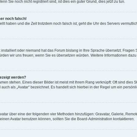
 Sie noch nicht registriert sind, ist dies ein guter Grund, dies jetzt zu tun.
mer noch falsch!
ellt haben und die Zeit trotzdem noch falsch ist, geht die Uhr des Servers vermutlic
 installiert oder niemand hat das Forum bislang in Ihre Sprache übersetzt. Fragen 
t, würden wir uns freuen, wenn Sie es übersetzen würden. Weitere Informationen da
gezeigt werden?
men stehen. Eines dieser Bilder ist meist mit Ihrem Rang verknüpft: Oft sind dies S
auch als „Avatar“ bezeichnet. Es handelt sich hierbei in der Regel um ein persönl
 Avatar über eine der folgenden vier Methoden hinzufügen: Gravatar, Galerie, Rem
inen Avatar benutzen können, sollten Sie die Board-Administration kontaktieren.