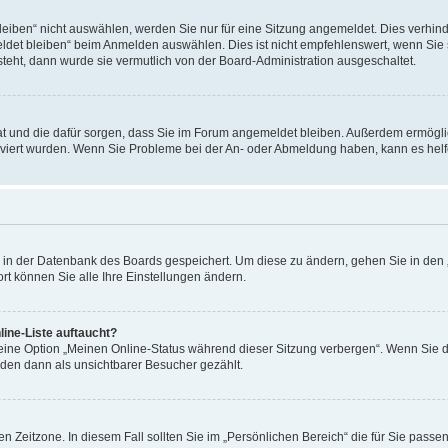
ben“ nicht auswählen, werden Sie nur für eine Sitzung angemeldet. Dies verhinde
et bleiben“ beim Anmelden auswählen. Dies ist nicht empfehlenswert, wenn Sie s
steht, dann wurde sie vermutlich von der Board-Administration ausgeschaltet.
 hat und die dafür sorgen, dass Sie im Forum angemeldet bleiben. Außerdem ermögl
ktiviert wurden. Wenn Sie Probleme bei der An- oder Abmeldung haben, kann es hel
en in der Datenbank des Boards gespeichert. Um diese zu ändern, gehen Sie in den 
rt können Sie alle Ihre Einstellungen ändern.
ine-Liste auftaucht?
 eine Option „Meinen Online-Status während dieser Sitzung verbergen“. Wenn Sie d
rden dann als unsichtbarer Besucher gezählt.
n Zeitzone. In diesem Fall sollten Sie im „Persönlichen Bereich“ die für Sie passend