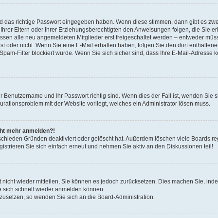
nd das richtige Passwort eingegeben haben. Wenn diese stimmen, dann gibt es zw
Ihrer Eltern oder Ihrer Erziehungsberechtigten den Anweisungen folgen, die Sie erh
üssen alle neu angemeldeten Mitglieder erst freigeschaltet werden – entweder müsse
 ist oder nicht. Wenn Sie eine E-Mail erhalten haben, folgen Sie den dort enthalte
pam-Filter blockiert wurde. Wenn Sie sich sicher sind, dass Ihre E-Mail-Adresse 
hr Benutzername und Ihr Passwort richtig sind. Wenn dies der Fall ist, wenden Sie
gurationsproblem mit der Website vorliegt, welches ein Administrator lösen muss.
icht mehr anmelden?!
schieden Gründen deaktiviert oder gelöscht hat. Außerdem löschen viele Boards reg
strieren Sie sich einfach erneut und nehmen Sie aktiv an den Diskussionen teil!
rt nicht wieder mitteilen, Sie können es jedoch zurücksetzen. Dies machen Sie, in
e sich schnell wieder anmelden können.
ckzusetzen, so wenden Sie sich an die Board-Administration.