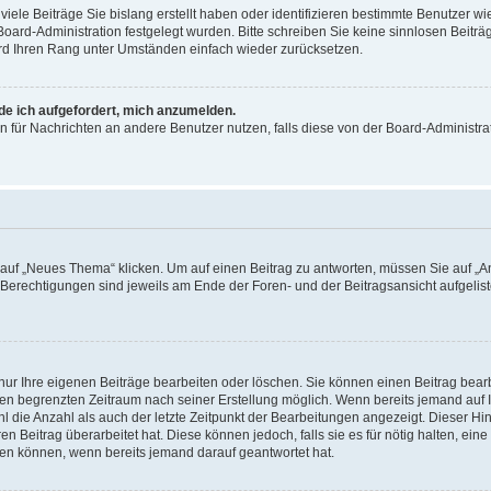
iele Beiträge Sie bislang erstellt haben oder identifizieren bestimmte Benutzer
 Board-Administration festgelegt wurden. Bitte schreiben Sie keine sinnlosen Beit
wird Ihren Rang unter Umständen einfach wieder zurücksetzen.
rde ich aufgefordert, mich anzumelden.
ion für Nachrichten an andere Benutzer nutzen, falls diese von der Board-Administ
f „Neues Thema“ klicken. Um auf einen Beitrag zu antworten, müssen Sie auf „Ant
e Berechtigungen sind jeweils am Ende der Foren- und der Beitragsansicht aufgeliste
nur Ihre eigenen Beiträge bearbeiten oder löschen. Sie können einen Beitrag bear
nen begrenzten Zeitraum nach seiner Erstellung möglich. Wenn bereits jemand auf Ih
 die Anzahl als auch der letzte Zeitpunkt der Bearbeitungen angezeigt. Dieser Hi
 Beitrag überarbeitet hat. Diese können jedoch, falls sie es für nötig halten, eine 
hen können, wenn bereits jemand darauf geantwortet hat.