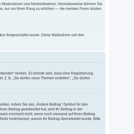
 wie Moderatoren und Administratoren. Normalerweise können Sie
räge, nur um Ihren Rang zu erhöhen — die meisten Foren dulden
ration freigeschaltet wurde. Diese Maßnahme soll den
worten“ klicken. Es könnte sein, dass eine Registrierung
t. Z. B. „Sie dürfen neue Themen erstellen“, „Sie dürfen
beiten, indem Sie das „Ändere Beitrag“-Symbol für den
ren Beitrag geantwortet hat, wird Ihr Beitrag in der
nweis erscheint nicht, wenn noch niemand auf Ihren Beitrag
Notiz hinterlassen, warum Ihr Beitrag überarbeitet wurde. Bitte