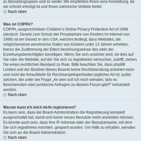
zu Benutzergruppen und so weiter. Wir empfehlen Ihnen eine Anmeldung, da
sie schnell erledigt ist und Ihnen zahlreiche Vorteile bietet.
Nach oben
Was ist COPPA?
COPPA, ausgeschrieben Children’s Online Privacy Protection Act of 1998
(deutsch: Gesetz zum Schutz der Privatsphäre von Kindern im Internet von
1998) ist ein Gesetz in den USA, welches festlegt, dass Websites, die
möglicherweise persönliche Daten von Kindern unter 13 Jahren erheben,
hierzu die Zustimmung der Eltern beziehungsweise des oder der
Erziehungsberechtigten benötigen. Wenn Sie sich unsicher sind, ob dies auf
Sie oder die Website, auf der Sie sich zu registrieren versuchen, zutrifft, ziehen
Sie einen rechtlichen Beistand zu Rate. Bitte beachten Sie, dass phpBB
Limited und der Besitzer dieses Boards keine Rechtsberatung anbieten kann
und nicht die Anlaufstelle für Rechtsangelegenheiten jeglicher Art ist; außer
solchen, die unter der Frage „An wen soll ich mich wenden, falls es
Beschwerden oder juristische Anfragen zu diesem Forum gibt?“ behandelt
werden.
Nach oben
Warum kann ich mich nicht registrieren?
Es kann sein, dass die Board-Administration die Registrierung komplett
ausgeschaltet hat, damit sich keine neuen Benutzer mehr anmelden können.
Es könnte auch sein, dass Ihre IP-Adresse oder der Benutzername, mit dem
Sie sich registrieren möchten, gesperrt wurden. Um Hilfe zu erhalten, wenden
Sie sich an die Board-Administration.
Nach oben