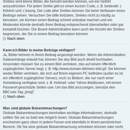
Smilies sind kleine Bilder, die benutzt werden können, um ein Gefühl
auszudrücken. Für jeden Smilie gibt es einen kurzen Code, z. B. bedeutet :)
fröhlich und :( traurig. Die Liste aller Smilies können Sie beim Verfassen eines
Beitrags sehen. Versuchen Sie bitte trotzdem, Smilies nicht zu häufig zu
benutzen, sie können einen Beitrag schnell unlesbar machen und ein
Moderator könnte deshalb Ihren Beitrag entsprechend überarbeiten oder gar
komplett löschen. Die Board-Administration kann auch die Anzahl der Smilies
begrenzen, die Sie in einem Beitrag benutzen können.
Nach oben
Kann ich Bilder in meine Beiträge einfügen?
Ja, Bilder können in Ihrem Beitrag angezeigt werden. Wenn die Administration
Dateianhänge erlaubt hat, können Sie das Bild auch direkt hochladen.
Ansonsten müssen Sie zu einem Bild verlinken, das auf einem öffentlich
zugänglichen Server liegt, z. B. http://www.domain.tld/mein-bild.gif. Sie können
weder Bilder verlinken, die sich auf Ihrem eigenen PC befinden (außer es ist
ein öffentlich zugänglicher Server), noch zu Bildern, die nur nach einer
Anmeldung verfügbar sind, z. B. Hotmail- oder Yahoo-Mailboxen, mit einem
Passwort geschützte Seiten usw. Um das Bild anzuzeigen, benutze den
BBCode-Tag „[img]“.
Nach oben
Was sind globale Bekanntmachungen?
Globale Bekanntmachungen beinhalten wichtige Informationen, deshalb
sollten Sie sie so bald wie möglich lesen. Globale Bekanntmachungen
erscheinen ganz oben in jedem Forum und ebenfalls in Ihrem persönlichen
Bereich. Ob Sie eine globale Bekanntmachung schreiben können oder nicht,