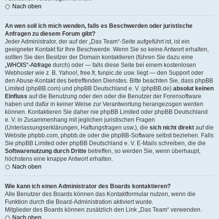
Nach oben
An wen soll ich mich wenden, falls es Beschwerden oder juristische
Anfragen zu diesem Forum gibt?
Jeder Administrator, der auf der „Das Team“-Seite aufgeführt ist, ist ein
geeigneter Kontakt für Ihre Beschwerde. Wenn Sie so keine Antwort erhalten,
sollten Sie den Besitzer der Domain kontaktieren (führen Sie dazu eine
„WHOIS“-Abfrage
durch) oder — falls diese Seite bei einem kostenlosen
Webhoster wie z. B. Yahoo!, free.fr, funpic.de usw. liegt — den Support oder
den Abuse-Kontakt des betreffenden Dienstes. Bitte beachten Sie, dass phpBB
Limited (phpBB.com) und phpBB Deutschland e. V. (phpBB.de)
absolut keinen
Einfluss
auf die Benutzung oder den oder die Benutzer der Forensoftware
haben und dafür in keiner Weise zur Verantwortung herangezogen werden
können. Kontaktieren Sie daher nie phpBB Limited oder phpBB Deutschland
e. V. in Zusammenhang mit jeglichen juristischen Fragen
(Unterlassungserklärungen, Haftungsfragen usw.), die
sich nicht direkt
auf die
Website phpbb.com, phpbb.de oder die phpBB-Software selbst beziehen. Falls
Sie phpBB Limited oder phpBB Deutschland e. V. E-Mails schreiben, die die
Softwarenutzung durch Dritte
betreffen, so werden Sie, wenn überhaupt,
höchstens eine knappe Antwort erhalten.
Nach oben
Wie kann ich einen Administrator des Boards kontaktieren?
Alle Benutzer des Boards können das Kontaktformular nutzen, wenn die
Funktion durch die Board-Administration aktiviert wurde.
Mitglieder des Boards können zusätzlich den Link „Das Team“ verwenden.
Nach oben