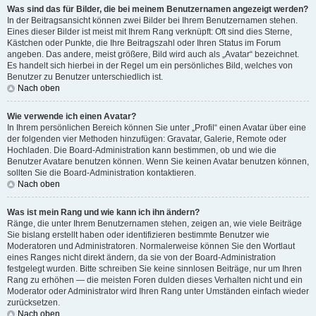
Was sind das für Bilder, die bei meinem Benutzernamen angezeigt werden?
In der Beitragsansicht können zwei Bilder bei Ihrem Benutzernamen stehen.
Eines dieser Bilder ist meist mit Ihrem Rang verknüpft: Oft sind dies Sterne,
Kästchen oder Punkte, die Ihre Beitragszahl oder Ihren Status im Forum
angeben. Das andere, meist größere, Bild wird auch als „Avatar“ bezeichnet.
Es handelt sich hierbei in der Regel um ein persönliches Bild, welches von
Benutzer zu Benutzer unterschiedlich ist.
Nach oben
Wie verwende ich einen Avatar?
In Ihrem persönlichen Bereich können Sie unter „Profil“ einen Avatar über eine
der folgenden vier Methoden hinzufügen: Gravatar, Galerie, Remote oder
Hochladen. Die Board-Administration kann bestimmen, ob und wie die
Benutzer Avatare benutzen können. Wenn Sie keinen Avatar benutzen können,
sollten Sie die Board-Administration kontaktieren.
Nach oben
Was ist mein Rang und wie kann ich ihn ändern?
Ränge, die unter Ihrem Benutzernamen stehen, zeigen an, wie viele Beiträge
Sie bislang erstellt haben oder identifizieren bestimmte Benutzer wie
Moderatoren und Administratoren. Normalerweise können Sie den Wortlaut
eines Ranges nicht direkt ändern, da sie von der Board-Administration
festgelegt wurden. Bitte schreiben Sie keine sinnlosen Beiträge, nur um Ihren
Rang zu erhöhen — die meisten Foren dulden dieses Verhalten nicht und ein
Moderator oder Administrator wird Ihren Rang unter Umständen einfach wieder
zurücksetzen.
Nach oben