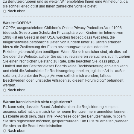
zu Benutzergruppen und so weiter. Wir empfehlen Ihnen eine Anmeldung, da
sie schnell erledigt ist und Ihnen zahlreiche Vorteile bietet.
Nach oben
Was ist COPPA?
COPPA, ausgeschrieben Children’s Online Privacy Protection Act of 1998
(deutsch: Gesetz zum Schutz der Privatsphäre von Kindern im Internet von
1998) ist ein Gesetz in den USA, welches festlegt, dass Websites, die
möglicherweise persönliche Daten von Kindern unter 13 Jahren erheben,
hierzu die Zustimmung der Eltern beziehungsweise des oder der
Erziehungsberechtigten benötigen. Wenn Sie sich unsicher sind, ob dies auf
Sie oder die Website, auf der Sie sich zu registrieren versuchen, zutrifft, ziehen
Sie einen rechtlichen Beistand zu Rate. Bitte beachten Sie, dass phpBB
Limited und der Besitzer dieses Boards keine Rechtsberatung anbieten kann
und nicht die Anlaufstelle für Rechtsangelegenheiten jeglicher Art ist; außer
solchen, die unter der Frage „An wen soll ich mich wenden, falls es
Beschwerden oder juristische Anfragen zu diesem Forum gibt?“ behandelt
werden.
Nach oben
Warum kann ich mich nicht registrieren?
Es kann sein, dass die Board-Administration die Registrierung komplett
ausgeschaltet hat, damit sich keine neuen Benutzer mehr anmelden können.
Es könnte auch sein, dass Ihre IP-Adresse oder der Benutzername, mit dem
Sie sich registrieren möchten, gesperrt wurden. Um Hilfe zu erhalten, wenden
Sie sich an die Board-Administration.
Nach oben