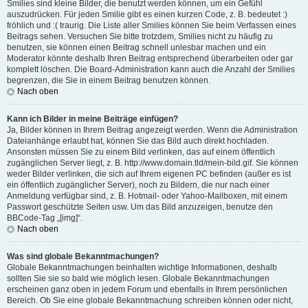
Smilies sind kleine Bilder, die benutzt werden können, um ein Gefühl
auszudrücken. Für jeden Smilie gibt es einen kurzen Code, z. B. bedeutet :)
fröhlich und :( traurig. Die Liste aller Smilies können Sie beim Verfassen eines
Beitrags sehen. Versuchen Sie bitte trotzdem, Smilies nicht zu häufig zu
benutzen, sie können einen Beitrag schnell unlesbar machen und ein
Moderator könnte deshalb Ihren Beitrag entsprechend überarbeiten oder gar
komplett löschen. Die Board-Administration kann auch die Anzahl der Smilies
begrenzen, die Sie in einem Beitrag benutzen können.
Nach oben
Kann ich Bilder in meine Beiträge einfügen?
Ja, Bilder können in Ihrem Beitrag angezeigt werden. Wenn die Administration
Dateianhänge erlaubt hat, können Sie das Bild auch direkt hochladen.
Ansonsten müssen Sie zu einem Bild verlinken, das auf einem öffentlich
zugänglichen Server liegt, z. B. http://www.domain.tld/mein-bild.gif. Sie können
weder Bilder verlinken, die sich auf Ihrem eigenen PC befinden (außer es ist
ein öffentlich zugänglicher Server), noch zu Bildern, die nur nach einer
Anmeldung verfügbar sind, z. B. Hotmail- oder Yahoo-Mailboxen, mit einem
Passwort geschützte Seiten usw. Um das Bild anzuzeigen, benutze den
BBCode-Tag „[img]“.
Nach oben
Was sind globale Bekanntmachungen?
Globale Bekanntmachungen beinhalten wichtige Informationen, deshalb
sollten Sie sie so bald wie möglich lesen. Globale Bekanntmachungen
erscheinen ganz oben in jedem Forum und ebenfalls in Ihrem persönlichen
Bereich. Ob Sie eine globale Bekanntmachung schreiben können oder nicht,