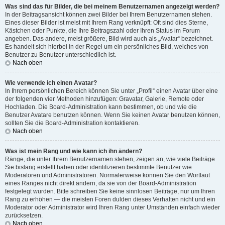
Was sind das für Bilder, die bei meinem Benutzernamen angezeigt werden?
In der Beitragsansicht können zwei Bilder bei Ihrem Benutzernamen stehen.
Eines dieser Bilder ist meist mit Ihrem Rang verknüpft: Oft sind dies Sterne,
Kästchen oder Punkte, die Ihre Beitragszahl oder Ihren Status im Forum
angeben. Das andere, meist größere, Bild wird auch als „Avatar“ bezeichnet.
Es handelt sich hierbei in der Regel um ein persönliches Bild, welches von
Benutzer zu Benutzer unterschiedlich ist.
Nach oben
Wie verwende ich einen Avatar?
In Ihrem persönlichen Bereich können Sie unter „Profil“ einen Avatar über eine
der folgenden vier Methoden hinzufügen: Gravatar, Galerie, Remote oder
Hochladen. Die Board-Administration kann bestimmen, ob und wie die
Benutzer Avatare benutzen können. Wenn Sie keinen Avatar benutzen können,
sollten Sie die Board-Administration kontaktieren.
Nach oben
Was ist mein Rang und wie kann ich ihn ändern?
Ränge, die unter Ihrem Benutzernamen stehen, zeigen an, wie viele Beiträge
Sie bislang erstellt haben oder identifizieren bestimmte Benutzer wie
Moderatoren und Administratoren. Normalerweise können Sie den Wortlaut
eines Ranges nicht direkt ändern, da sie von der Board-Administration
festgelegt wurden. Bitte schreiben Sie keine sinnlosen Beiträge, nur um Ihren
Rang zu erhöhen — die meisten Foren dulden dieses Verhalten nicht und ein
Moderator oder Administrator wird Ihren Rang unter Umständen einfach wieder
zurücksetzen.
Nach oben