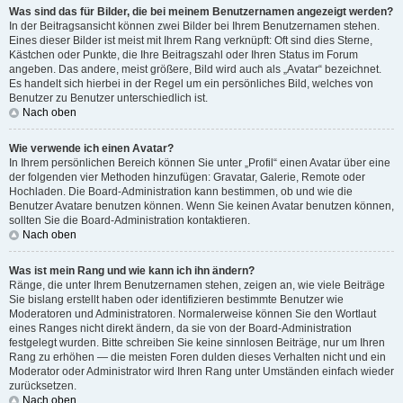
Was sind das für Bilder, die bei meinem Benutzernamen angezeigt werden?
In der Beitragsansicht können zwei Bilder bei Ihrem Benutzernamen stehen.
Eines dieser Bilder ist meist mit Ihrem Rang verknüpft: Oft sind dies Sterne,
Kästchen oder Punkte, die Ihre Beitragszahl oder Ihren Status im Forum
angeben. Das andere, meist größere, Bild wird auch als „Avatar“ bezeichnet.
Es handelt sich hierbei in der Regel um ein persönliches Bild, welches von
Benutzer zu Benutzer unterschiedlich ist.
Nach oben
Wie verwende ich einen Avatar?
In Ihrem persönlichen Bereich können Sie unter „Profil“ einen Avatar über eine
der folgenden vier Methoden hinzufügen: Gravatar, Galerie, Remote oder
Hochladen. Die Board-Administration kann bestimmen, ob und wie die
Benutzer Avatare benutzen können. Wenn Sie keinen Avatar benutzen können,
sollten Sie die Board-Administration kontaktieren.
Nach oben
Was ist mein Rang und wie kann ich ihn ändern?
Ränge, die unter Ihrem Benutzernamen stehen, zeigen an, wie viele Beiträge
Sie bislang erstellt haben oder identifizieren bestimmte Benutzer wie
Moderatoren und Administratoren. Normalerweise können Sie den Wortlaut
eines Ranges nicht direkt ändern, da sie von der Board-Administration
festgelegt wurden. Bitte schreiben Sie keine sinnlosen Beiträge, nur um Ihren
Rang zu erhöhen — die meisten Foren dulden dieses Verhalten nicht und ein
Moderator oder Administrator wird Ihren Rang unter Umständen einfach wieder
zurücksetzen.
Nach oben