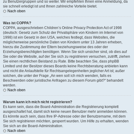
zu Benutzergruppen und so weiter. Wir empfehlen Ihnen eine Anmeldung, da
sie schnell erledigt ist und Ihnen zahlreiche Vorteile bietet.
Nach oben
Was ist COPPA?
COPPA, ausgeschrieben Children’s Online Privacy Protection Act of 1998
(deutsch: Gesetz zum Schutz der Privatsphäre von Kindern im Internet von
1998) ist ein Gesetz in den USA, welches festlegt, dass Websites, die
möglicherweise persönliche Daten von Kindern unter 13 Jahren erheben,
hierzu die Zustimmung der Eltern beziehungsweise des oder der
Erziehungsberechtigten benötigen. Wenn Sie sich unsicher sind, ob dies auf
Sie oder die Website, auf der Sie sich zu registrieren versuchen, zutrifft, ziehen
Sie einen rechtlichen Beistand zu Rate. Bitte beachten Sie, dass phpBB
Limited und der Besitzer dieses Boards keine Rechtsberatung anbieten kann
und nicht die Anlaufstelle für Rechtsangelegenheiten jeglicher Art ist; außer
solchen, die unter der Frage „An wen soll ich mich wenden, falls es
Beschwerden oder juristische Anfragen zu diesem Forum gibt?“ behandelt
werden.
Nach oben
Warum kann ich mich nicht registrieren?
Es kann sein, dass die Board-Administration die Registrierung komplett
ausgeschaltet hat, damit sich keine neuen Benutzer mehr anmelden können.
Es könnte auch sein, dass Ihre IP-Adresse oder der Benutzername, mit dem
Sie sich registrieren möchten, gesperrt wurden. Um Hilfe zu erhalten, wenden
Sie sich an die Board-Administration.
Nach oben