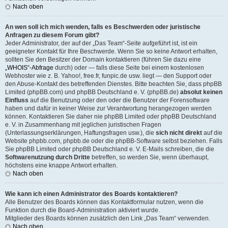
Nach oben
An wen soll ich mich wenden, falls es Beschwerden oder juristische
Anfragen zu diesem Forum gibt?
Jeder Administrator, der auf der „Das Team“-Seite aufgeführt ist, ist ein
geeigneter Kontakt für Ihre Beschwerde. Wenn Sie so keine Antwort erhalten,
sollten Sie den Besitzer der Domain kontaktieren (führen Sie dazu eine
„WHOIS“-Abfrage
durch) oder — falls diese Seite bei einem kostenlosen
Webhoster wie z. B. Yahoo!, free.fr, funpic.de usw. liegt — den Support oder
den Abuse-Kontakt des betreffenden Dienstes. Bitte beachten Sie, dass phpBB
Limited (phpBB.com) und phpBB Deutschland e. V. (phpBB.de)
absolut keinen
Einfluss
auf die Benutzung oder den oder die Benutzer der Forensoftware
haben und dafür in keiner Weise zur Verantwortung herangezogen werden
können. Kontaktieren Sie daher nie phpBB Limited oder phpBB Deutschland
e. V. in Zusammenhang mit jeglichen juristischen Fragen
(Unterlassungserklärungen, Haftungsfragen usw.), die
sich nicht direkt
auf die
Website phpbb.com, phpbb.de oder die phpBB-Software selbst beziehen. Falls
Sie phpBB Limited oder phpBB Deutschland e. V. E-Mails schreiben, die die
Softwarenutzung durch Dritte
betreffen, so werden Sie, wenn überhaupt,
höchstens eine knappe Antwort erhalten.
Nach oben
Wie kann ich einen Administrator des Boards kontaktieren?
Alle Benutzer des Boards können das Kontaktformular nutzen, wenn die
Funktion durch die Board-Administration aktiviert wurde.
Mitglieder des Boards können zusätzlich den Link „Das Team“ verwenden.
Nach oben