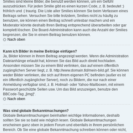
Smilies sind kleine Bilder, die benutzt werden können, um ein Gefühl
auszudrücken. Für jeden Smilie gibt es einen kurzen Code, z. B. bedeutet :)
fröhlich und :( traurig. Die Liste aller Smilies können Sie beim Verfassen eines
Beitrags sehen. Versuchen Sie bitte trotzdem, Smilies nicht zu häufig zu
benutzen, sie können einen Beitrag schnell unlesbar machen und ein
Moderator könnte deshalb Ihren Beitrag entsprechend überarbeiten oder gar
komplett löschen. Die Board-Administration kann auch die Anzahl der Smilies
begrenzen, die Sie in einem Beitrag benutzen können.
Nach oben
Kann ich Bilder in meine Beiträge einfügen?
Ja, Bilder können in Ihrem Beitrag angezeigt werden. Wenn die Administration
Dateianhänge erlaubt hat, können Sie das Bild auch direkt hochladen.
Ansonsten müssen Sie zu einem Bild verlinken, das auf einem öffentlich
zugänglichen Server liegt, z. B. http://www.domain.tld/mein-bild.gif. Sie können
weder Bilder verlinken, die sich auf Ihrem eigenen PC befinden (außer es ist
ein öffentlich zugänglicher Server), noch zu Bildern, die nur nach einer
Anmeldung verfügbar sind, z. B. Hotmail- oder Yahoo-Mailboxen, mit einem
Passwort geschützte Seiten usw. Um das Bild anzuzeigen, benutze den
BBCode-Tag „[img]“.
Nach oben
Was sind globale Bekanntmachungen?
Globale Bekanntmachungen beinhalten wichtige Informationen, deshalb
sollten Sie sie so bald wie möglich lesen. Globale Bekanntmachungen
erscheinen ganz oben in jedem Forum und ebenfalls in Ihrem persönlichen
Bereich. Ob Sie eine globale Bekanntmachung schreiben können oder nicht,