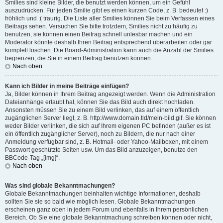
Smilies sind kleine Bilder, die benutzt werden können, um ein Gefühl
auszudrücken. Für jeden Smilie gibt es einen kurzen Code, z. B. bedeutet :)
fröhlich und :( traurig. Die Liste aller Smilies können Sie beim Verfassen eines
Beitrags sehen. Versuchen Sie bitte trotzdem, Smilies nicht zu häufig zu
benutzen, sie können einen Beitrag schnell unlesbar machen und ein
Moderator könnte deshalb Ihren Beitrag entsprechend überarbeiten oder gar
komplett löschen. Die Board-Administration kann auch die Anzahl der Smilies
begrenzen, die Sie in einem Beitrag benutzen können.
Nach oben
Kann ich Bilder in meine Beiträge einfügen?
Ja, Bilder können in Ihrem Beitrag angezeigt werden. Wenn die Administration
Dateianhänge erlaubt hat, können Sie das Bild auch direkt hochladen.
Ansonsten müssen Sie zu einem Bild verlinken, das auf einem öffentlich
zugänglichen Server liegt, z. B. http://www.domain.tld/mein-bild.gif. Sie können
weder Bilder verlinken, die sich auf Ihrem eigenen PC befinden (außer es ist
ein öffentlich zugänglicher Server), noch zu Bildern, die nur nach einer
Anmeldung verfügbar sind, z. B. Hotmail- oder Yahoo-Mailboxen, mit einem
Passwort geschützte Seiten usw. Um das Bild anzuzeigen, benutze den
BBCode-Tag „[img]“.
Nach oben
Was sind globale Bekanntmachungen?
Globale Bekanntmachungen beinhalten wichtige Informationen, deshalb
sollten Sie sie so bald wie möglich lesen. Globale Bekanntmachungen
erscheinen ganz oben in jedem Forum und ebenfalls in Ihrem persönlichen
Bereich. Ob Sie eine globale Bekanntmachung schreiben können oder nicht,