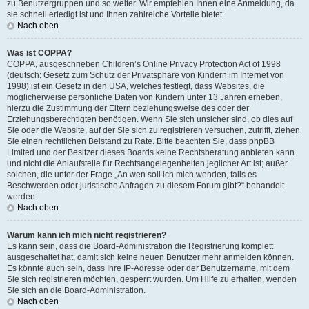
zu Benutzergruppen und so weiter. Wir empfehlen Ihnen eine Anmeldung, da
sie schnell erledigt ist und Ihnen zahlreiche Vorteile bietet.
Nach oben
Was ist COPPA?
COPPA, ausgeschrieben Children’s Online Privacy Protection Act of 1998
(deutsch: Gesetz zum Schutz der Privatsphäre von Kindern im Internet von
1998) ist ein Gesetz in den USA, welches festlegt, dass Websites, die
möglicherweise persönliche Daten von Kindern unter 13 Jahren erheben,
hierzu die Zustimmung der Eltern beziehungsweise des oder der
Erziehungsberechtigten benötigen. Wenn Sie sich unsicher sind, ob dies auf
Sie oder die Website, auf der Sie sich zu registrieren versuchen, zutrifft, ziehen
Sie einen rechtlichen Beistand zu Rate. Bitte beachten Sie, dass phpBB
Limited und der Besitzer dieses Boards keine Rechtsberatung anbieten kann
und nicht die Anlaufstelle für Rechtsangelegenheiten jeglicher Art ist; außer
solchen, die unter der Frage „An wen soll ich mich wenden, falls es
Beschwerden oder juristische Anfragen zu diesem Forum gibt?“ behandelt
werden.
Nach oben
Warum kann ich mich nicht registrieren?
Es kann sein, dass die Board-Administration die Registrierung komplett
ausgeschaltet hat, damit sich keine neuen Benutzer mehr anmelden können.
Es könnte auch sein, dass Ihre IP-Adresse oder der Benutzername, mit dem
Sie sich registrieren möchten, gesperrt wurden. Um Hilfe zu erhalten, wenden
Sie sich an die Board-Administration.
Nach oben