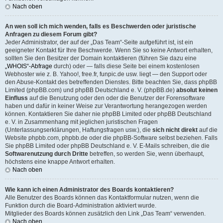
Nach oben
An wen soll ich mich wenden, falls es Beschwerden oder juristische
Anfragen zu diesem Forum gibt?
Jeder Administrator, der auf der „Das Team“-Seite aufgeführt ist, ist ein
geeigneter Kontakt für Ihre Beschwerde. Wenn Sie so keine Antwort erhalten,
sollten Sie den Besitzer der Domain kontaktieren (führen Sie dazu eine
„WHOIS“-Abfrage
durch) oder — falls diese Seite bei einem kostenlosen
Webhoster wie z. B. Yahoo!, free.fr, funpic.de usw. liegt — den Support oder
den Abuse-Kontakt des betreffenden Dienstes. Bitte beachten Sie, dass phpBB
Limited (phpBB.com) und phpBB Deutschland e. V. (phpBB.de)
absolut keinen
Einfluss
auf die Benutzung oder den oder die Benutzer der Forensoftware
haben und dafür in keiner Weise zur Verantwortung herangezogen werden
können. Kontaktieren Sie daher nie phpBB Limited oder phpBB Deutschland
e. V. in Zusammenhang mit jeglichen juristischen Fragen
(Unterlassungserklärungen, Haftungsfragen usw.), die
sich nicht direkt
auf die
Website phpbb.com, phpbb.de oder die phpBB-Software selbst beziehen. Falls
Sie phpBB Limited oder phpBB Deutschland e. V. E-Mails schreiben, die die
Softwarenutzung durch Dritte
betreffen, so werden Sie, wenn überhaupt,
höchstens eine knappe Antwort erhalten.
Nach oben
Wie kann ich einen Administrator des Boards kontaktieren?
Alle Benutzer des Boards können das Kontaktformular nutzen, wenn die
Funktion durch die Board-Administration aktiviert wurde.
Mitglieder des Boards können zusätzlich den Link „Das Team“ verwenden.
Nach oben