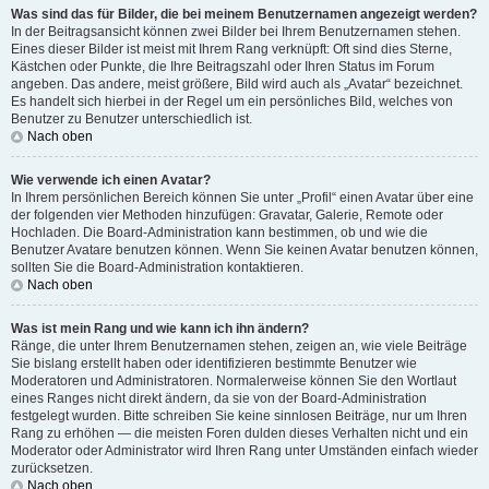
Was sind das für Bilder, die bei meinem Benutzernamen angezeigt werden?
In der Beitragsansicht können zwei Bilder bei Ihrem Benutzernamen stehen.
Eines dieser Bilder ist meist mit Ihrem Rang verknüpft: Oft sind dies Sterne,
Kästchen oder Punkte, die Ihre Beitragszahl oder Ihren Status im Forum
angeben. Das andere, meist größere, Bild wird auch als „Avatar“ bezeichnet.
Es handelt sich hierbei in der Regel um ein persönliches Bild, welches von
Benutzer zu Benutzer unterschiedlich ist.
Nach oben
Wie verwende ich einen Avatar?
In Ihrem persönlichen Bereich können Sie unter „Profil“ einen Avatar über eine
der folgenden vier Methoden hinzufügen: Gravatar, Galerie, Remote oder
Hochladen. Die Board-Administration kann bestimmen, ob und wie die
Benutzer Avatare benutzen können. Wenn Sie keinen Avatar benutzen können,
sollten Sie die Board-Administration kontaktieren.
Nach oben
Was ist mein Rang und wie kann ich ihn ändern?
Ränge, die unter Ihrem Benutzernamen stehen, zeigen an, wie viele Beiträge
Sie bislang erstellt haben oder identifizieren bestimmte Benutzer wie
Moderatoren und Administratoren. Normalerweise können Sie den Wortlaut
eines Ranges nicht direkt ändern, da sie von der Board-Administration
festgelegt wurden. Bitte schreiben Sie keine sinnlosen Beiträge, nur um Ihren
Rang zu erhöhen — die meisten Foren dulden dieses Verhalten nicht und ein
Moderator oder Administrator wird Ihren Rang unter Umständen einfach wieder
zurücksetzen.
Nach oben