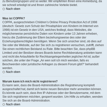
zu Benutzergruppen und so weiter. Wir empfehlen Ihnen eine Anmeldung, da
sie schnell erledigt ist und Ihnen zahlreiche Vorteile bietet.
Nach oben
Was ist COPPA?
COPPA, ausgeschrieben Children’s Online Privacy Protection Act of 1998
(deutsch: Gesetz zum Schutz der Privatsphäre von Kindern im Internet von
1998) ist ein Gesetz in den USA, welches festlegt, dass Websites, die
möglicherweise persönliche Daten von Kindern unter 13 Jahren erheben,
hierzu die Zustimmung der Eltern beziehungsweise des oder der
Erziehungsberechtigten benötigen. Wenn Sie sich unsicher sind, ob dies auf
Sie oder die Website, auf der Sie sich zu registrieren versuchen, zutrifft, ziehen
Sie einen rechtlichen Beistand zu Rate. Bitte beachten Sie, dass phpBB
Limited und der Besitzer dieses Boards keine Rechtsberatung anbieten kann
und nicht die Anlaufstelle für Rechtsangelegenheiten jeglicher Art ist; außer
solchen, die unter der Frage „An wen soll ich mich wenden, falls es
Beschwerden oder juristische Anfragen zu diesem Forum gibt?“ behandelt
werden.
Nach oben
Warum kann ich mich nicht registrieren?
Es kann sein, dass die Board-Administration die Registrierung komplett
ausgeschaltet hat, damit sich keine neuen Benutzer mehr anmelden können.
Es könnte auch sein, dass Ihre IP-Adresse oder der Benutzername, mit dem
Sie sich registrieren möchten, gesperrt wurden. Um Hilfe zu erhalten, wenden
Sie sich an die Board-Administration.
Nach oben