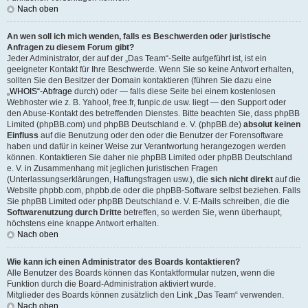
Nach oben
An wen soll ich mich wenden, falls es Beschwerden oder juristische
Anfragen zu diesem Forum gibt?
Jeder Administrator, der auf der „Das Team“-Seite aufgeführt ist, ist ein
geeigneter Kontakt für Ihre Beschwerde. Wenn Sie so keine Antwort erhalten,
sollten Sie den Besitzer der Domain kontaktieren (führen Sie dazu eine
„WHOIS“-Abfrage
durch) oder — falls diese Seite bei einem kostenlosen
Webhoster wie z. B. Yahoo!, free.fr, funpic.de usw. liegt — den Support oder
den Abuse-Kontakt des betreffenden Dienstes. Bitte beachten Sie, dass phpBB
Limited (phpBB.com) und phpBB Deutschland e. V. (phpBB.de)
absolut keinen
Einfluss
auf die Benutzung oder den oder die Benutzer der Forensoftware
haben und dafür in keiner Weise zur Verantwortung herangezogen werden
können. Kontaktieren Sie daher nie phpBB Limited oder phpBB Deutschland
e. V. in Zusammenhang mit jeglichen juristischen Fragen
(Unterlassungserklärungen, Haftungsfragen usw.), die
sich nicht direkt
auf die
Website phpbb.com, phpbb.de oder die phpBB-Software selbst beziehen. Falls
Sie phpBB Limited oder phpBB Deutschland e. V. E-Mails schreiben, die die
Softwarenutzung durch Dritte
betreffen, so werden Sie, wenn überhaupt,
höchstens eine knappe Antwort erhalten.
Nach oben
Wie kann ich einen Administrator des Boards kontaktieren?
Alle Benutzer des Boards können das Kontaktformular nutzen, wenn die
Funktion durch die Board-Administration aktiviert wurde.
Mitglieder des Boards können zusätzlich den Link „Das Team“ verwenden.
Nach oben