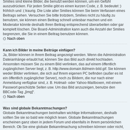
Smilies sind kleine Bilder, die benutzt werden können, um ein Gefühl
auszudrücken. Für jeden Smilie gibt es einen kurzen Code, z. B. bedeutet :)
fröhlich und :( traurig. Die Liste aller Smilies können Sie beim Verfassen eines
Beitrags sehen. Versuchen Sie bitte trotzdem, Smilies nicht zu häufig zu
benutzen, sie können einen Beitrag schnell unlesbar machen und ein
Moderator könnte deshalb Ihren Beitrag entsprechend überarbeiten oder gar
komplett löschen. Die Board-Administration kann auch die Anzahl der Smilies
begrenzen, die Sie in einem Beitrag benutzen können.
Nach oben
Kann ich Bilder in meine Beiträge einfügen?
Ja, Bilder können in Ihrem Beitrag angezeigt werden. Wenn die Administration
Dateianhänge erlaubt hat, können Sie das Bild auch direkt hochladen.
Ansonsten müssen Sie zu einem Bild verlinken, das auf einem öffentlich
zugänglichen Server liegt, z. B. http://www.domain.tld/mein-bild.gif. Sie können
weder Bilder verlinken, die sich auf Ihrem eigenen PC befinden (außer es ist
ein öffentlich zugänglicher Server), noch zu Bildern, die nur nach einer
Anmeldung verfügbar sind, z. B. Hotmail- oder Yahoo-Mailboxen, mit einem
Passwort geschützte Seiten usw. Um das Bild anzuzeigen, benutze den
BBCode-Tag „[img]“.
Nach oben
Was sind globale Bekanntmachungen?
Globale Bekanntmachungen beinhalten wichtige Informationen, deshalb
sollten Sie sie so bald wie möglich lesen. Globale Bekanntmachungen
erscheinen ganz oben in jedem Forum und ebenfalls in Ihrem persönlichen
Bereich. Ob Sie eine globale Bekanntmachung schreiben können oder nicht,