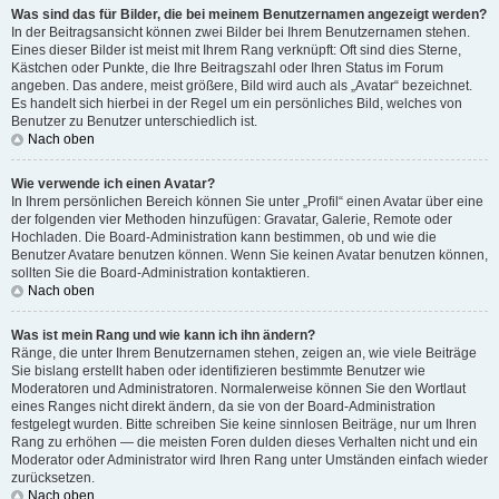
Was sind das für Bilder, die bei meinem Benutzernamen angezeigt werden?
In der Beitragsansicht können zwei Bilder bei Ihrem Benutzernamen stehen.
Eines dieser Bilder ist meist mit Ihrem Rang verknüpft: Oft sind dies Sterne,
Kästchen oder Punkte, die Ihre Beitragszahl oder Ihren Status im Forum
angeben. Das andere, meist größere, Bild wird auch als „Avatar“ bezeichnet.
Es handelt sich hierbei in der Regel um ein persönliches Bild, welches von
Benutzer zu Benutzer unterschiedlich ist.
Nach oben
Wie verwende ich einen Avatar?
In Ihrem persönlichen Bereich können Sie unter „Profil“ einen Avatar über eine
der folgenden vier Methoden hinzufügen: Gravatar, Galerie, Remote oder
Hochladen. Die Board-Administration kann bestimmen, ob und wie die
Benutzer Avatare benutzen können. Wenn Sie keinen Avatar benutzen können,
sollten Sie die Board-Administration kontaktieren.
Nach oben
Was ist mein Rang und wie kann ich ihn ändern?
Ränge, die unter Ihrem Benutzernamen stehen, zeigen an, wie viele Beiträge
Sie bislang erstellt haben oder identifizieren bestimmte Benutzer wie
Moderatoren und Administratoren. Normalerweise können Sie den Wortlaut
eines Ranges nicht direkt ändern, da sie von der Board-Administration
festgelegt wurden. Bitte schreiben Sie keine sinnlosen Beiträge, nur um Ihren
Rang zu erhöhen — die meisten Foren dulden dieses Verhalten nicht und ein
Moderator oder Administrator wird Ihren Rang unter Umständen einfach wieder
zurücksetzen.
Nach oben