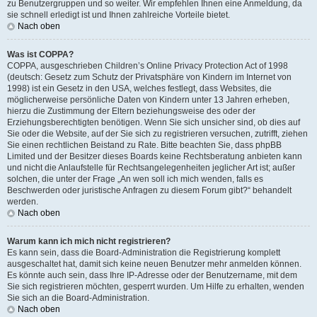
zu Benutzergruppen und so weiter. Wir empfehlen Ihnen eine Anmeldung, da
sie schnell erledigt ist und Ihnen zahlreiche Vorteile bietet.
Nach oben
Was ist COPPA?
COPPA, ausgeschrieben Children’s Online Privacy Protection Act of 1998
(deutsch: Gesetz zum Schutz der Privatsphäre von Kindern im Internet von
1998) ist ein Gesetz in den USA, welches festlegt, dass Websites, die
möglicherweise persönliche Daten von Kindern unter 13 Jahren erheben,
hierzu die Zustimmung der Eltern beziehungsweise des oder der
Erziehungsberechtigten benötigen. Wenn Sie sich unsicher sind, ob dies auf
Sie oder die Website, auf der Sie sich zu registrieren versuchen, zutrifft, ziehen
Sie einen rechtlichen Beistand zu Rate. Bitte beachten Sie, dass phpBB
Limited und der Besitzer dieses Boards keine Rechtsberatung anbieten kann
und nicht die Anlaufstelle für Rechtsangelegenheiten jeglicher Art ist; außer
solchen, die unter der Frage „An wen soll ich mich wenden, falls es
Beschwerden oder juristische Anfragen zu diesem Forum gibt?“ behandelt
werden.
Nach oben
Warum kann ich mich nicht registrieren?
Es kann sein, dass die Board-Administration die Registrierung komplett
ausgeschaltet hat, damit sich keine neuen Benutzer mehr anmelden können.
Es könnte auch sein, dass Ihre IP-Adresse oder der Benutzername, mit dem
Sie sich registrieren möchten, gesperrt wurden. Um Hilfe zu erhalten, wenden
Sie sich an die Board-Administration.
Nach oben