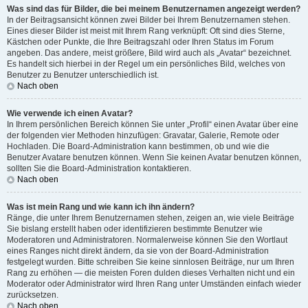
Was sind das für Bilder, die bei meinem Benutzernamen angezeigt werden?
In der Beitragsansicht können zwei Bilder bei Ihrem Benutzernamen stehen.
Eines dieser Bilder ist meist mit Ihrem Rang verknüpft: Oft sind dies Sterne,
Kästchen oder Punkte, die Ihre Beitragszahl oder Ihren Status im Forum
angeben. Das andere, meist größere, Bild wird auch als „Avatar“ bezeichnet.
Es handelt sich hierbei in der Regel um ein persönliches Bild, welches von
Benutzer zu Benutzer unterschiedlich ist.
Nach oben
Wie verwende ich einen Avatar?
In Ihrem persönlichen Bereich können Sie unter „Profil“ einen Avatar über eine
der folgenden vier Methoden hinzufügen: Gravatar, Galerie, Remote oder
Hochladen. Die Board-Administration kann bestimmen, ob und wie die
Benutzer Avatare benutzen können. Wenn Sie keinen Avatar benutzen können,
sollten Sie die Board-Administration kontaktieren.
Nach oben
Was ist mein Rang und wie kann ich ihn ändern?
Ränge, die unter Ihrem Benutzernamen stehen, zeigen an, wie viele Beiträge
Sie bislang erstellt haben oder identifizieren bestimmte Benutzer wie
Moderatoren und Administratoren. Normalerweise können Sie den Wortlaut
eines Ranges nicht direkt ändern, da sie von der Board-Administration
festgelegt wurden. Bitte schreiben Sie keine sinnlosen Beiträge, nur um Ihren
Rang zu erhöhen — die meisten Foren dulden dieses Verhalten nicht und ein
Moderator oder Administrator wird Ihren Rang unter Umständen einfach wieder
zurücksetzen.
Nach oben