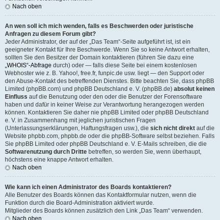
Nach oben
An wen soll ich mich wenden, falls es Beschwerden oder juristische
Anfragen zu diesem Forum gibt?
Jeder Administrator, der auf der „Das Team“-Seite aufgeführt ist, ist ein
geeigneter Kontakt für Ihre Beschwerde. Wenn Sie so keine Antwort erhalten,
sollten Sie den Besitzer der Domain kontaktieren (führen Sie dazu eine
„WHOIS“-Abfrage
durch) oder — falls diese Seite bei einem kostenlosen
Webhoster wie z. B. Yahoo!, free.fr, funpic.de usw. liegt — den Support oder
den Abuse-Kontakt des betreffenden Dienstes. Bitte beachten Sie, dass phpBB
Limited (phpBB.com) und phpBB Deutschland e. V. (phpBB.de)
absolut keinen
Einfluss
auf die Benutzung oder den oder die Benutzer der Forensoftware
haben und dafür in keiner Weise zur Verantwortung herangezogen werden
können. Kontaktieren Sie daher nie phpBB Limited oder phpBB Deutschland
e. V. in Zusammenhang mit jeglichen juristischen Fragen
(Unterlassungserklärungen, Haftungsfragen usw.), die
sich nicht direkt
auf die
Website phpbb.com, phpbb.de oder die phpBB-Software selbst beziehen. Falls
Sie phpBB Limited oder phpBB Deutschland e. V. E-Mails schreiben, die die
Softwarenutzung durch Dritte
betreffen, so werden Sie, wenn überhaupt,
höchstens eine knappe Antwort erhalten.
Nach oben
Wie kann ich einen Administrator des Boards kontaktieren?
Alle Benutzer des Boards können das Kontaktformular nutzen, wenn die
Funktion durch die Board-Administration aktiviert wurde.
Mitglieder des Boards können zusätzlich den Link „Das Team“ verwenden.
Nach oben