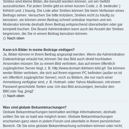
Smilies sind kleine Bilder, die benutzt werden können, um ein Gefühl
auszudrücken. Für jeden Smilie gibt es einen kurzen Code, z. B. bedeutet :)
fröhlich und :( traurig. Die Liste aller Smilies können Sie beim Verfassen eines
Beitrags sehen. Versuchen Sie bitte trotzdem, Smilies nicht zu häufig zu
benutzen, sie können einen Beitrag schnell unlesbar machen und ein
Moderator könnte deshalb Ihren Beitrag entsprechend überarbeiten oder gar
komplett löschen. Die Board-Administration kann auch die Anzahl der Smilies
begrenzen, die Sie in einem Beitrag benutzen können.
Nach oben
Kann ich Bilder in meine Beiträge einfügen?
Ja, Bilder können in Ihrem Beitrag angezeigt werden. Wenn die Administration
Dateianhänge erlaubt hat, können Sie das Bild auch direkt hochladen.
Ansonsten müssen Sie zu einem Bild verlinken, das auf einem öffentlich
zugänglichen Server liegt, z. B. http://www.domain.tld/mein-bild.gif. Sie können
weder Bilder verlinken, die sich auf Ihrem eigenen PC befinden (außer es ist
ein öffentlich zugänglicher Server), noch zu Bildern, die nur nach einer
Anmeldung verfügbar sind, z. B. Hotmail- oder Yahoo-Mailboxen, mit einem
Passwort geschützte Seiten usw. Um das Bild anzuzeigen, benutze den
BBCode-Tag „[img]“.
Nach oben
Was sind globale Bekanntmachungen?
Globale Bekanntmachungen beinhalten wichtige Informationen, deshalb
sollten Sie sie so bald wie möglich lesen. Globale Bekanntmachungen
erscheinen ganz oben in jedem Forum und ebenfalls in Ihrem persönlichen
Bereich. Ob Sie eine globale Bekanntmachung schreiben können oder nicht,