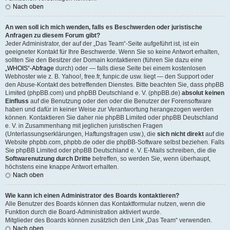
Nach oben
An wen soll ich mich wenden, falls es Beschwerden oder juristische
Anfragen zu diesem Forum gibt?
Jeder Administrator, der auf der „Das Team“-Seite aufgeführt ist, ist ein
geeigneter Kontakt für Ihre Beschwerde. Wenn Sie so keine Antwort erhalten,
sollten Sie den Besitzer der Domain kontaktieren (führen Sie dazu eine
„WHOIS“-Abfrage
durch) oder — falls diese Seite bei einem kostenlosen
Webhoster wie z. B. Yahoo!, free.fr, funpic.de usw. liegt — den Support oder
den Abuse-Kontakt des betreffenden Dienstes. Bitte beachten Sie, dass phpBB
Limited (phpBB.com) und phpBB Deutschland e. V. (phpBB.de)
absolut keinen
Einfluss
auf die Benutzung oder den oder die Benutzer der Forensoftware
haben und dafür in keiner Weise zur Verantwortung herangezogen werden
können. Kontaktieren Sie daher nie phpBB Limited oder phpBB Deutschland
e. V. in Zusammenhang mit jeglichen juristischen Fragen
(Unterlassungserklärungen, Haftungsfragen usw.), die
sich nicht direkt
auf die
Website phpbb.com, phpbb.de oder die phpBB-Software selbst beziehen. Falls
Sie phpBB Limited oder phpBB Deutschland e. V. E-Mails schreiben, die die
Softwarenutzung durch Dritte
betreffen, so werden Sie, wenn überhaupt,
höchstens eine knappe Antwort erhalten.
Nach oben
Wie kann ich einen Administrator des Boards kontaktieren?
Alle Benutzer des Boards können das Kontaktformular nutzen, wenn die
Funktion durch die Board-Administration aktiviert wurde.
Mitglieder des Boards können zusätzlich den Link „Das Team“ verwenden.
Nach oben