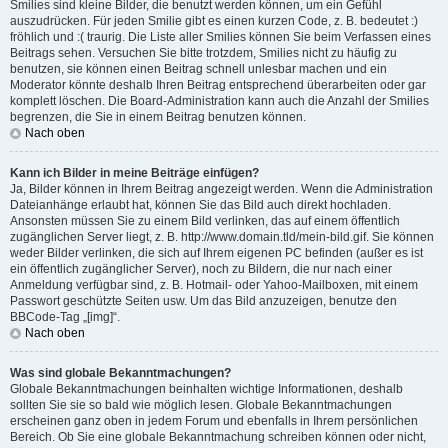
Smilies sind kleine Bilder, die benutzt werden können, um ein Gefühl
auszudrücken. Für jeden Smilie gibt es einen kurzen Code, z. B. bedeutet :)
fröhlich und :( traurig. Die Liste aller Smilies können Sie beim Verfassen eines
Beitrags sehen. Versuchen Sie bitte trotzdem, Smilies nicht zu häufig zu
benutzen, sie können einen Beitrag schnell unlesbar machen und ein
Moderator könnte deshalb Ihren Beitrag entsprechend überarbeiten oder gar
komplett löschen. Die Board-Administration kann auch die Anzahl der Smilies
begrenzen, die Sie in einem Beitrag benutzen können.
Nach oben
Kann ich Bilder in meine Beiträge einfügen?
Ja, Bilder können in Ihrem Beitrag angezeigt werden. Wenn die Administration
Dateianhänge erlaubt hat, können Sie das Bild auch direkt hochladen.
Ansonsten müssen Sie zu einem Bild verlinken, das auf einem öffentlich
zugänglichen Server liegt, z. B. http://www.domain.tld/mein-bild.gif. Sie können
weder Bilder verlinken, die sich auf Ihrem eigenen PC befinden (außer es ist
ein öffentlich zugänglicher Server), noch zu Bildern, die nur nach einer
Anmeldung verfügbar sind, z. B. Hotmail- oder Yahoo-Mailboxen, mit einem
Passwort geschützte Seiten usw. Um das Bild anzuzeigen, benutze den
BBCode-Tag „[img]“.
Nach oben
Was sind globale Bekanntmachungen?
Globale Bekanntmachungen beinhalten wichtige Informationen, deshalb
sollten Sie sie so bald wie möglich lesen. Globale Bekanntmachungen
erscheinen ganz oben in jedem Forum und ebenfalls in Ihrem persönlichen
Bereich. Ob Sie eine globale Bekanntmachung schreiben können oder nicht,