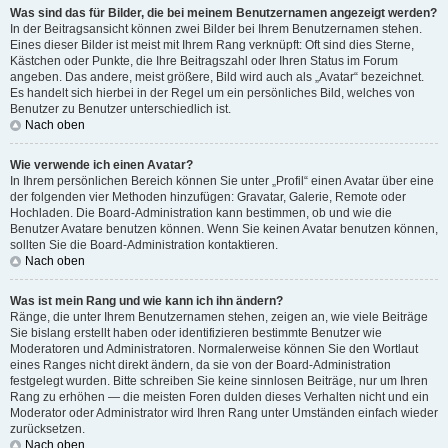
Was sind das für Bilder, die bei meinem Benutzernamen angezeigt werden?
In der Beitragsansicht können zwei Bilder bei Ihrem Benutzernamen stehen.
Eines dieser Bilder ist meist mit Ihrem Rang verknüpft: Oft sind dies Sterne,
Kästchen oder Punkte, die Ihre Beitragszahl oder Ihren Status im Forum
angeben. Das andere, meist größere, Bild wird auch als „Avatar“ bezeichnet.
Es handelt sich hierbei in der Regel um ein persönliches Bild, welches von
Benutzer zu Benutzer unterschiedlich ist.
Nach oben
Wie verwende ich einen Avatar?
In Ihrem persönlichen Bereich können Sie unter „Profil“ einen Avatar über eine
der folgenden vier Methoden hinzufügen: Gravatar, Galerie, Remote oder
Hochladen. Die Board-Administration kann bestimmen, ob und wie die
Benutzer Avatare benutzen können. Wenn Sie keinen Avatar benutzen können,
sollten Sie die Board-Administration kontaktieren.
Nach oben
Was ist mein Rang und wie kann ich ihn ändern?
Ränge, die unter Ihrem Benutzernamen stehen, zeigen an, wie viele Beiträge
Sie bislang erstellt haben oder identifizieren bestimmte Benutzer wie
Moderatoren und Administratoren. Normalerweise können Sie den Wortlaut
eines Ranges nicht direkt ändern, da sie von der Board-Administration
festgelegt wurden. Bitte schreiben Sie keine sinnlosen Beiträge, nur um Ihren
Rang zu erhöhen — die meisten Foren dulden dieses Verhalten nicht und ein
Moderator oder Administrator wird Ihren Rang unter Umständen einfach wieder
zurücksetzen.
Nach oben