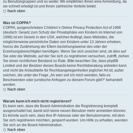
zu Benutzergruppen und so weiter. Wir empfehlen Ihnen eine Anmeldung, da
sie schnell erledigt ist und Ihnen zahlreiche Vorteile bietet.
Nach oben
Was ist COPPA?
COPPA, ausgeschrieben Children’s Online Privacy Protection Act of 1998
(deutsch: Gesetz zum Schutz der Privatsphäre von Kindern im Internet von
1998) ist ein Gesetz in den USA, welches festlegt, dass Websites, die
möglicherweise persönliche Daten von Kindern unter 13 Jahren erheben,
hierzu die Zustimmung der Eltern beziehungsweise des oder der
Erziehungsberechtigten benötigen. Wenn Sie sich unsicher sind, ob dies auf
Sie oder die Website, auf der Sie sich zu registrieren versuchen, zutrifft, ziehen
Sie einen rechtlichen Beistand zu Rate. Bitte beachten Sie, dass phpBB
Limited und der Besitzer dieses Boards keine Rechtsberatung anbieten kann
und nicht die Anlaufstelle für Rechtsangelegenheiten jeglicher Art ist; außer
solchen, die unter der Frage „An wen soll ich mich wenden, falls es
Beschwerden oder juristische Anfragen zu diesem Forum gibt?“ behandelt
werden.
Nach oben
Warum kann ich mich nicht registrieren?
Es kann sein, dass die Board-Administration die Registrierung komplett
ausgeschaltet hat, damit sich keine neuen Benutzer mehr anmelden können.
Es könnte auch sein, dass Ihre IP-Adresse oder der Benutzername, mit dem
Sie sich registrieren möchten, gesperrt wurden. Um Hilfe zu erhalten, wenden
Sie sich an die Board-Administration.
Nach oben