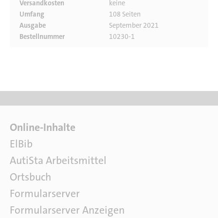
Versandkosten
keine
Umfang
108 Seiten
Ausgabe
September 2021
Bestellnummer
10230-1
F
Online-Inhalte
a
ElBib
c
AutiSta Arbeitsmittel
h
l
Ortsbuch
i
Formularserver
t
e
Formularserver Anzeigen