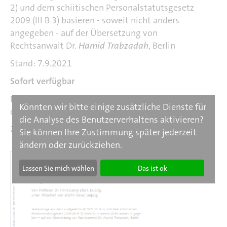
2) und dem schiitischen Personalstatutsgesetz
2009 (III B 3) basieren - soweit nicht anders
angegeben - auf der Übersetzung von
Rechtsanwalt Dr.
Hamid Trabzadah
, Berlin
Stand: 7.9.2021
Sofort verfügbar
Nach dem Kauf des Länderberichts steht Ihnen
Könnten wir bitte einige zusätzliche Dienste für
das PDF zum Download zur Verfügung.
die Analyse des Benutzerverhaltens aktivieren?
Zurück zur Übersicht der Länderberichte
Sie können Ihre Zustimmung später jederzeit
ändern oder zurückziehen.
Lassen Sie mich wählen
Das ist ok