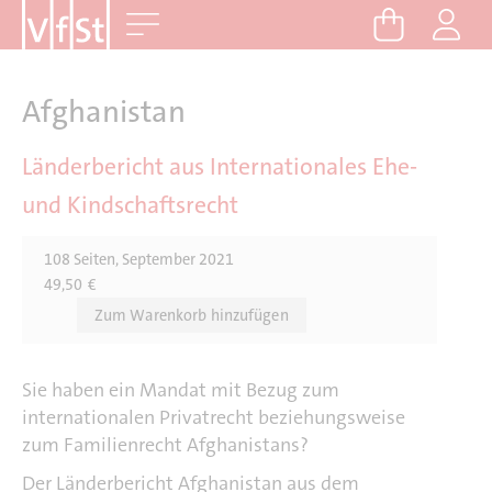
D
Me
i
r
e
Afghanistan
k
t
Länderbericht aus Internationales Ehe-
z
und Kindschaftsrecht
u
m
108 Seiten, September 2021
I
49,50
€
n
h
a
l
Sie haben ein Mandat mit Bezug zum
t
internationalen Privatrecht beziehungsweise
zum Familienrecht Afghanistans?
Der Länderbericht Afghanistan aus dem