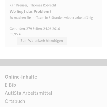
Karl Kreuser
Thomas Robrecht
Wo liegt das Problem?
So machen Sie Ihr Team in 3 Stunden wieder arbeitsfähig
Gebunden, 279 Seiten, 24.06.2016
39,95
€
F
Online-Inhalte
a
ElBib
c
AutiSta Arbeitsmittel
h
l
Ortsbuch
i