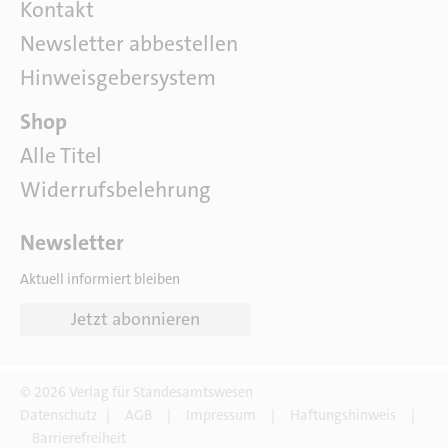
u
Kontakt
n
Newsletter abbestellen
s
Hinweisgebersystem
P
Shop
a
Alle Titel
r
Widerrufsbelehrung
t
n
e
Newsletter
r
Aktuell informiert bleiben
Jetzt abonnieren
© 2026 Verlag für Standesamtswesen
D
Datenschutz
|
AGB
|
Impressum
|
Haftungshinweis
|
i
Barrierefreiheit