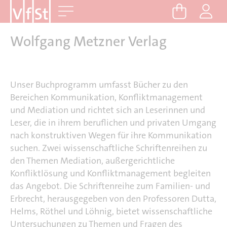
D
Me
i
r
Wolfgang Metzner Verlag
e
k
t
Unser Buchprogramm umfasst Bücher zu den
z
Bereichen Kommunikation, Konfliktmanagement
u
und Mediation und richtet sich an Leserinnen und
m
Leser, die in ihrem beruflichen und privaten Umgang
I
nach konstruktiven Wegen für ihre Kommunikation
n
suchen. Zwei wissenschaftliche Schriftenreihen zu
h
den Themen Mediation, außergerichtliche
a
Konfliktlösung und Konfliktmanagement begleiten
l
das Angebot. Die Schriftenreihe zum Familien- und
t
Erbrecht, herausgegeben von den Professoren Dutta,
Helms, Röthel und Löhnig, bietet wissenschaftliche
Untersuchungen zu Themen und Fragen des