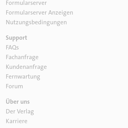
Formularserver
t
e
Formularserver Anzeigen
r
Nutzungsbedingungen
a
t
S
Support
u
o
r
FAQs
f
Fachanfrage
t
w
Kundenanfrage
a
Fernwartung
r
e
Forum
Ü
Über uns
b
Der Verlag
e
Karriere
r