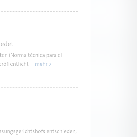
iedet
ten (Norma técnica para el
röffentlicht
mehr >
assungsgerichtshofs entschieden,