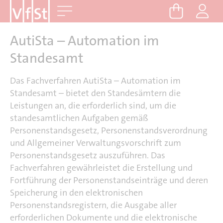
D
Me
i
r
AutiSta – Automation im
e
Standesamt
k
t
Das Fachverfahren AutiSta – Automation im
z
Standesamt – bietet den Standesämtern die
u
Leistungen an, die erforderlich sind, um die
m
standesamtlichen Aufgaben gemäß
I
Personenstandsgesetz, Personenstandsverordnung
n
und Allgemeiner Verwaltungsvorschrift zum
h
Personenstandsgesetz auszuführen. Das
a
Fachverfahren gewährleistet die Erstellung und
l
Fortführung der Personenstandseinträge und deren
t
Speicherung in den elektronischen
Personenstandsregistern, die Ausgabe aller
erforderlichen Dokumente und die elektronische