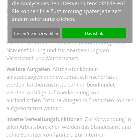
Mitteilungen und der Fortführung der Einträge.
die Analyse des Benutzerverhaltens aktivieren?
Besondere Beurkundungen
Für die
Sie können Ihre Zustimmung später jederzeit
Nachbeurkundung von Personenstandsfällen
ändern oder zurückziehen.
Deutscher im Ausland bietet das Fachverfahren für
Lassen Sie mich wählen
Das ist ok
jedes Register eine eigene Vorgangsbearbeitung an,
ebenso für familienrechtliche Beurkundungen zur
Namensführung und zur Anerkennung von
Vaterschaft und Mutterschaft.
Weitere Aufgaben
Altregister können
anlassbezogen oder systematisch nacherfasst
werden. Kirchenaustritte können beurkundet
werden. Anträge auf Anerkennung von
ausländischen Entscheidungen in Ehesachen können
aufgenommen werden.
Interne Verwaltungsfunktionen
Zur Verwendung in
allen Arbeitsbereichen werden das Standesamt und
seine Benutzer konfiguriert. Zur internen