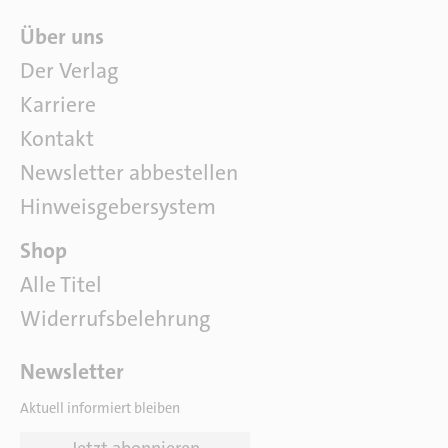
Ü
Über uns
b
Der Verlag
e
Karriere
r
u
Kontakt
n
Newsletter abbestellen
s
Hinweisgebersystem
P
Shop
a
Alle Titel
r
Widerrufsbelehrung
t
n
e
Newsletter
r
Aktuell informiert bleiben