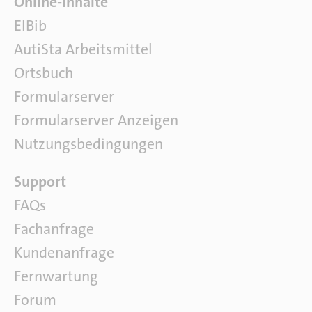
F
Online-Inhalte
a
ElBib
c
AutiSta Arbeitsmittel
h
l
Ortsbuch
i
Formularserver
t
e
Formularserver Anzeigen
r
Nutzungsbedingungen
a
t
S
Support
u
o
r
FAQs
f
Fachanfrage
t
w
Kundenanfrage
a
Fernwartung
r
e
Forum