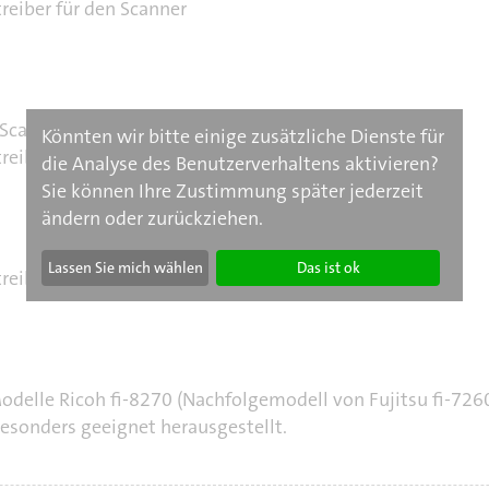
treiber für den Scanner
Scan (64-bit)
Könnten wir bitte einige zusätzliche Dienste für
treiber für den Scanner
die Analyse des Benutzerverhaltens aktivieren?
Sie können Ihre Zustimmung später jederzeit
ändern oder zurückziehen.
Lassen Sie mich wählen
Das ist ok
treiber für den Scanner
Modelle Ricoh fi-8270 (Nachfolgemodell von Fujitsu fi-72
besonders geeignet herausgestellt.