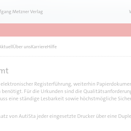
fgang Metzner Verlag
Aktuell
Über uns
Karriere
Hilfe
amt
elektronischer Registerführung, weiterhin Papierdokument
 benötigt. Für die Urkunden sind die Qualitätsanforderu
muss eine ständige Lesbarkeit sowie höchstmögliche Sich
atz von AutiSta jeder eingesetzte Drucker über eine Duple