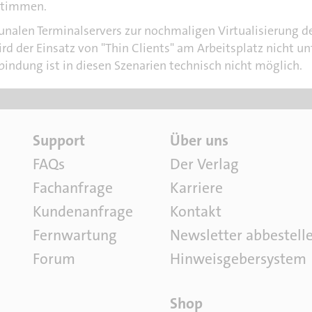
stimmen.
alen Terminalservers zur nochmaligen Virtualisierung der
rd der Einsatz von "Thin Clients" am Arbeitsplatz nicht unt
dung ist in diesen Szenarien technisch nicht möglich.
S
Ü
Support
Über uns
o
b
FAQs
Der Verlag
f
e
Fachanfrage
Karriere
t
r
w
u
Kundenanfrage
Kontakt
a
n
Fernwartung
Newsletter abbestell
r
s
e
Forum
Hinweisgebersystem
P
Shop