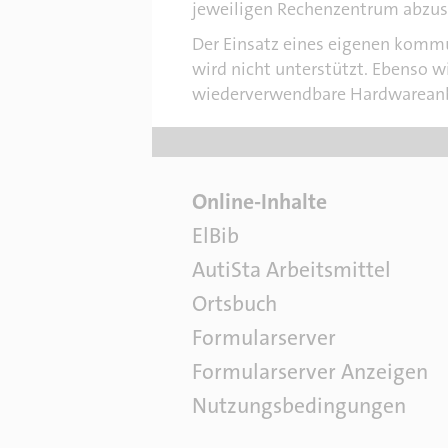
jeweiligen Rechenzentrum abzu
Der Einsatz eines eigenen kommun
wird nicht unterstützt. Ebenso wi
wiederverwendbare Hardwareanbin
F
Online-Inhalte
a
ElBib
c
AutiSta Arbeitsmittel
h
l
Ortsbuch
i
Formularserver
t
e
Formularserver Anzeigen
r
Nutzungsbedingungen
a
t