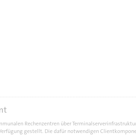
mt
mmunalen Rechenzentren über Terminalserverinfrastruktur 
Verfügung gestellt. Die dafür notwendigen Clientkomponen