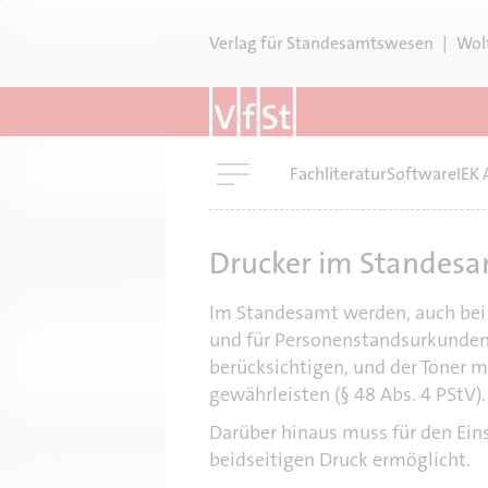
D
i
Verlag für Standesamtswesen
|
Wol
r
e
k
t
M
Fachliteratur
Software
IEK 
z
a
u
i
m
n
Drucker im Standes
I
n
n
a
Im Standesamt werden, auch bei 
h
v
und für Personenstandsurkunden
i
a
berücksichtigen, und der Toner 
g
l
gewährleisten (§ 48 Abs. 4 PStV).
a
t
t
Darüber hinaus muss für den Eins
i
beidseitigen Druck ermöglicht.
o