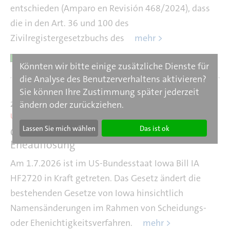
entschieden (Amparo en Revisión 468/2024), dass
die in den Art. 36 und 100 des
Zivilregistergesetzbuchs des
mehr >
Könnten wir bitte einige zusätzliche Dienste für
die Analyse des Benutzerverhaltens aktivieren?
Sie können Ihre Zustimmung später jederzeit
ändern oder zurückziehen.
29. Juli 2026
USA/Iowa
Lassen Sie mich wählen
Das ist ok
Gesetz zu Namensänderung bei
Eheauflösung
Am 1.7.2026 ist im US-Bundesstaat Iowa Bill IA
HF2720 in Kraft getreten. Das Gesetz ändert die
bestehenden Gesetze von Iowa hinsichtlich
Namensänderungen im Rahmen von Scheidungs-
oder Ehenichtigkeitsverfahren.
mehr >