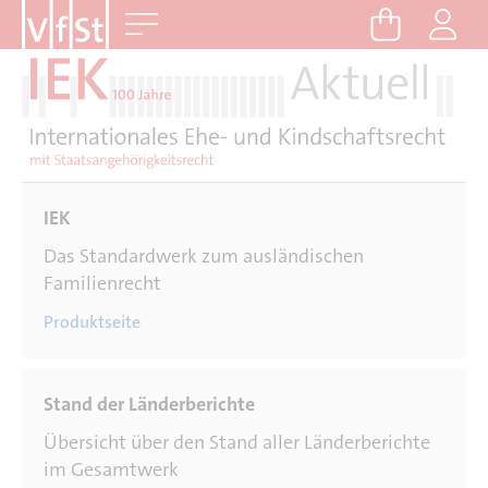
D
Me
i
r
e
k
t
z
u
m
Das Standardwerk zum ausländischen
I
Familienrecht
n
Produktseite
h
a
l
t
Übersicht über den Stand aller Länderberichte
im Gesamtwerk