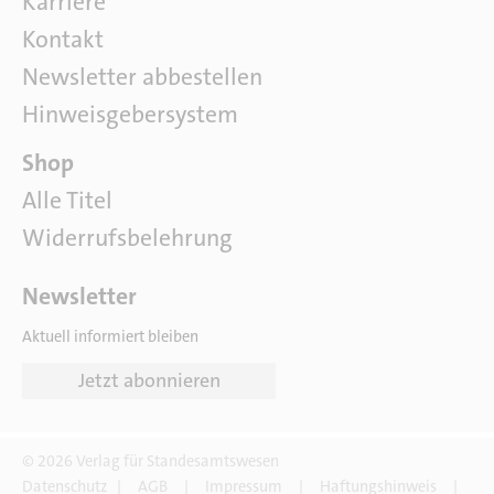
Karriere
r
u
Kontakt
n
Newsletter abbestellen
s
Hinweisgebersystem
P
Shop
a
Alle Titel
r
Widerrufsbelehrung
t
n
e
Newsletter
r
Aktuell informiert bleiben
Jetzt abonnieren
© 2026 Verlag für Standesamtswesen
D
Datenschutz
|
AGB
|
Impressum
|
Haftungshinweis
|