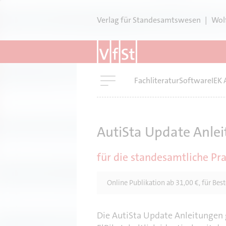
D
i
Verlag für Standesamtswesen
|
Wol
r
e
k
t
M
Fachliteratur
Software
IEK 
z
a
u
i
m
n
I
n
AutiSta Update Anlei
n
a
h
v
für die standesamtliche Pra
i
a
g
l
Online Publikation ab 31,00 €, für Be
a
t
t
i
Die AutiSta Update Anleitungen g
o