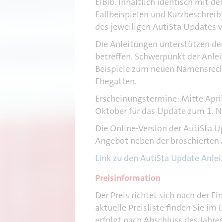
ElBib. Inhaltlich identisch mit 
n
Fallbeispielen und Kurzbeschre
des jeweiligen AutiSta Updates v
Die Anleitungen unterstützen de
betreffen. Schwerpunkt der Anle
Beispiele zum neuen Namensrech
Ehegatten.
Erscheinungstermine: Mitte Apri
Oktober für das Update zum 1. 
Die Online-Version der AutiSta U
Angebot neben der broschierten A
Link zu den AutiSta Update Anle
Preisinformation
Der Preis richtet sich nach der 
aktuelle Preisliste finden Sie im
erfolgt nach Abschluss des Jahr