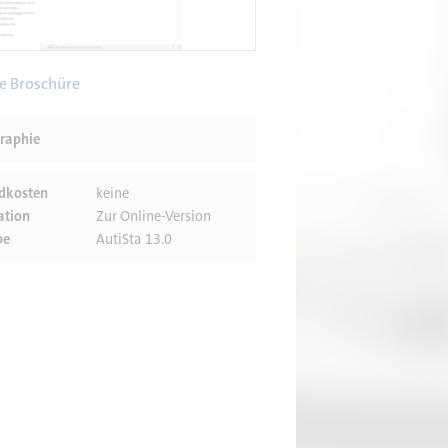
e Broschüre
graphie
dkosten
keine
ation
Zur Online-Version
be
AutiSta 13.0