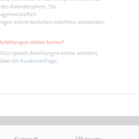
 des Kalenderjahres. Die
ragsbestandteil.
ungen online bestellen möchten, verwenden
Anleitungen online testen?
iSta Update Anleitungen online arbeiten,
 über die
Kundenanfrage
.
 im Abonnement
lbeispielen
26
S
Ü
Sie müssen sich anmelden, bev