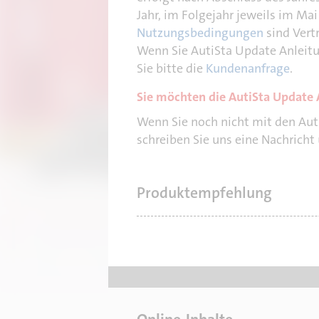
Jahr, im Folgejahr jeweils im Mai
Nutzungsbedingungen
sind Vert
Wenn Sie AutiSta Update Anleit
Sie bitte die
Kundenanfrage
.
Sie möchten die AutiSta Update 
Wenn Sie noch nicht mit den Aut
schreiben Sie uns eine Nachricht
Produktempfehlung
AutiSta Update Anleitungen
für die standesamtliche Praxis mit Fal
Broschiert, April 2026 und Oktober 20
F