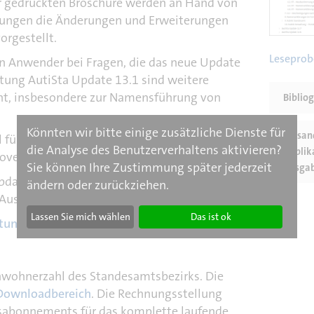
der gedruckten Broschüre werden an Hand von
ibungen die Änderungen und Erweiterungen
orgestellt.
Leseprob
n Anwender bei Fragen, die das neue Update
itung AutiSta Update 13.1 sind weitere
t, insbesondere zur Namensführung von
Biblio
Könnten wir bitte einige zusätzliche Dienste für
Versan
l für das Update zum 1. Mai und Mitte
die Analyse des Benutzerverhaltens aktivieren?
Applik
November.
Sie können Ihre Zustimmung später jederzeit
Ausga
pdate Anleitungen ist als zusätzliches
ändern oder zurückziehen.
usgabe und direkt beim Verlag erhältlich.
Lassen Sie mich wählen
Das ist ok
itungen online
Einwohnerzahl des Standesamtsbezirks. Die
Downloadbereich
. Die Rechnungsstellung
esabonnements für das komplette laufende