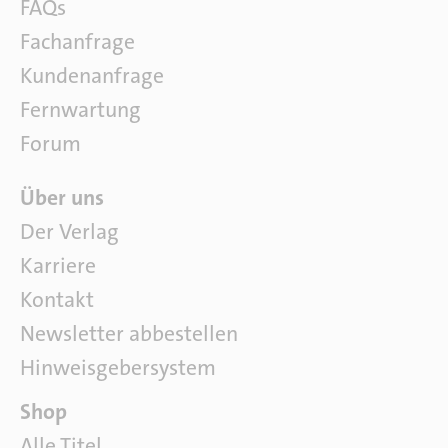
r
FAQs
f
Fachanfrage
t
w
Kundenanfrage
a
Fernwartung
r
e
Forum
Ü
Über uns
b
Der Verlag
e
Karriere
r
u
Kontakt
n
Newsletter abbestellen
s
Hinweisgebersystem
P
Shop
a
Alle Titel