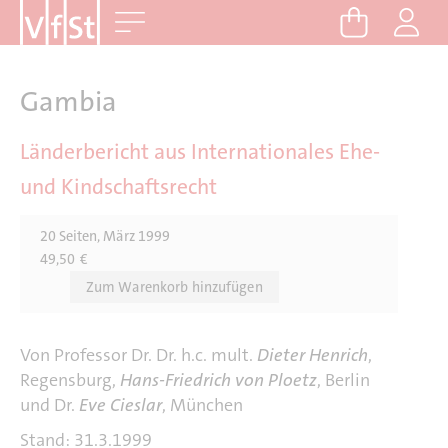
D
Me
i
r
e
Gambia
k
t
Länderbericht aus Internationales Ehe-
z
und Kindschaftsrecht
u
m
20 Seiten, März 1999
I
49,50
€
n
h
a
l
Von Professor Dr. Dr. h.c. mult.
Dieter Henrich
,
t
Regensburg,
Hans-Friedrich von Ploetz
, Berlin
und Dr.
Eve Cieslar
, München
Stand: 31.3.1999