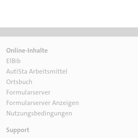
F
Online-Inhalte
a
ElBib
c
AutiSta Arbeitsmittel
h
l
Ortsbuch
i
Formularserver
t
e
Formularserver Anzeigen
r
Nutzungsbedingungen
a
t
S
Support
u
o