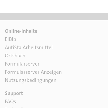
F
Online-Inhalte
a
ElBib
c
AutiSta Arbeitsmittel
h
l
Ortsbuch
i
Formularserver
t
e
Formularserver Anzeigen
r
Nutzungsbedingungen
a
t
S
Support
u
o
r
FAQs
f