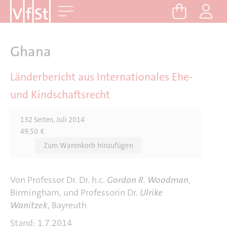
D
Me
i
r
e
Ghana
k
t
Länderbericht aus Internationales Ehe-
z
und Kindschaftsrecht
u
m
132 Seiten, Juli 2014
I
49,50
€
n
h
a
l
Von Professor Dr. Dr. h.c.
Gordon R. Woodman
,
t
Birmingham, und Professorin Dr.
Ulrike
Wanitzek
, Bayreuth
Stand: 1.7.2014