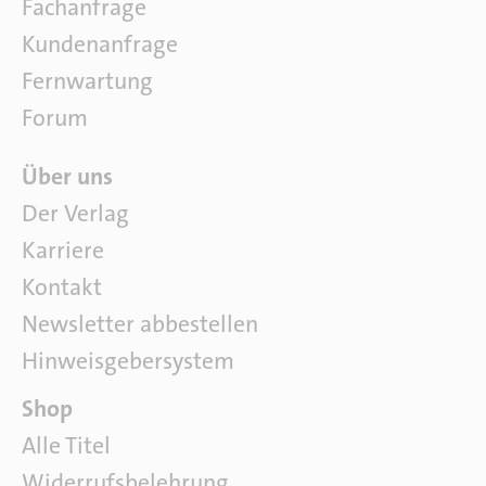
Fachanfrage
t
w
Kundenanfrage
a
Fernwartung
r
e
Forum
Ü
Über uns
b
Der Verlag
e
Karriere
r
u
Kontakt
n
Newsletter abbestellen
s
Hinweisgebersystem
P
Shop
a
Alle Titel
r
Widerrufsbelehrung
t