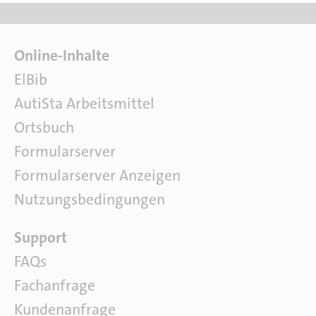
F
Online-Inhalte
a
ElBib
c
AutiSta Arbeitsmittel
h
l
Ortsbuch
i
Formularserver
t
e
Formularserver Anzeigen
r
Nutzungsbedingungen
a
t
S
Support
u
o
r
FAQs
f
Fachanfrage
t
w
Kundenanfrage