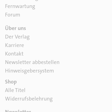
a
Fernwartung
r
e
Forum
Ü
Über uns
b
Der Verlag
e
Karriere
r
u
Kontakt
n
Newsletter abbestellen
s
Hinweisgebersystem
P
Shop
a
Alle Titel
r
Widerrufsbelehrung
t
n
e