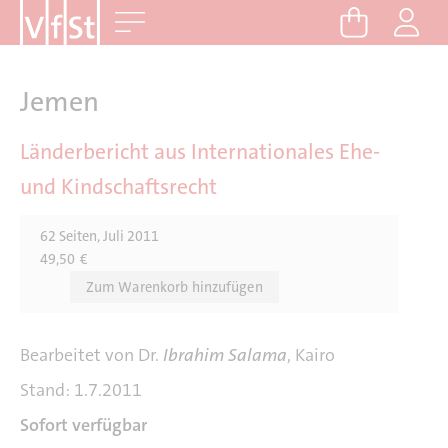
D
Me
i
r
e
Jemen
k
t
Länderbericht aus Internationales Ehe-
z
und Kindschaftsrecht
u
m
62 Seiten, Juli 2011
I
49,50
€
n
h
a
l
Bearbeitet von Dr.
Ibrahim Salama
, Kairo
t
Stand: 1.7.2011
Sofort verfügbar