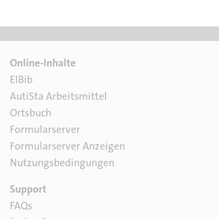
F
Online-Inhalte
a
ElBib
c
AutiSta Arbeitsmittel
h
l
Ortsbuch
i
Formularserver
t
e
Formularserver Anzeigen
r
Nutzungsbedingungen
a
t
S
Support
u
o
r
FAQs
f