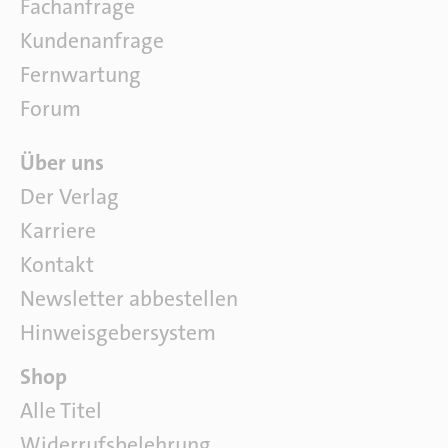
Fachanfrage
t
w
Kundenanfrage
a
Fernwartung
r
e
Forum
Ü
Über uns
b
Der Verlag
e
Karriere
r
u
Kontakt
n
Newsletter abbestellen
s
Hinweisgebersystem
P
Shop
a
Alle Titel
r
Widerrufsbelehrung
t