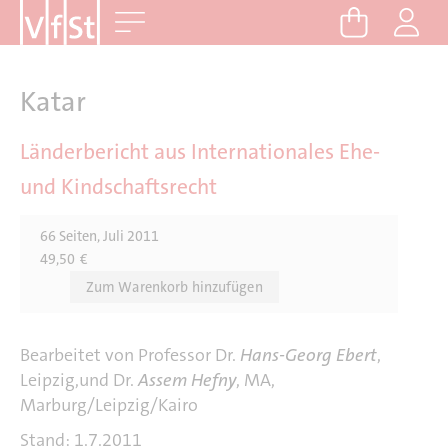
D
Me
i
r
e
Katar
k
t
Länderbericht aus Internationales Ehe-
z
und Kindschaftsrecht
u
m
66 Seiten, Juli 2011
I
49,50
€
n
h
a
l
Bearbeitet von Professor Dr.
Hans-Georg Ebert
,
t
Leipzig,und Dr.
Assem Hefny
, MA,
Marburg/Leipzig/Kairo
Stand: 1.7.2011