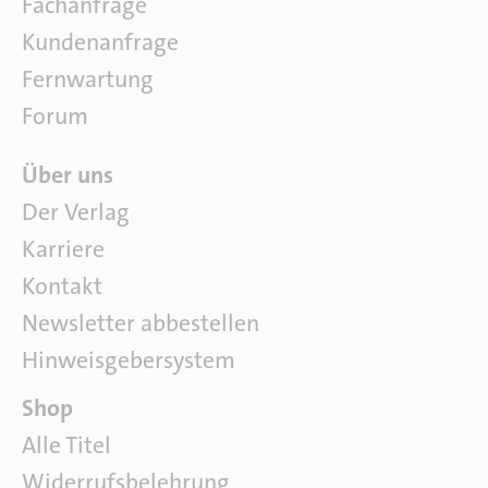
Fachanfrage
t
w
Kundenanfrage
a
Fernwartung
r
e
Forum
Ü
Über uns
b
Der Verlag
e
Karriere
r
u
Kontakt
n
Newsletter abbestellen
s
Hinweisgebersystem
P
Shop
a
Alle Titel
r
Widerrufsbelehrung
t