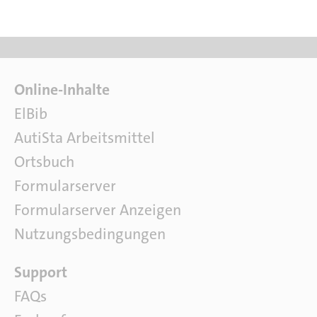
F
Online-Inhalte
a
ElBib
c
AutiSta Arbeitsmittel
h
l
Ortsbuch
i
Formularserver
t
e
Formularserver Anzeigen
r
Nutzungsbedingungen
a
t
S
Support
u
o
r
FAQs
f