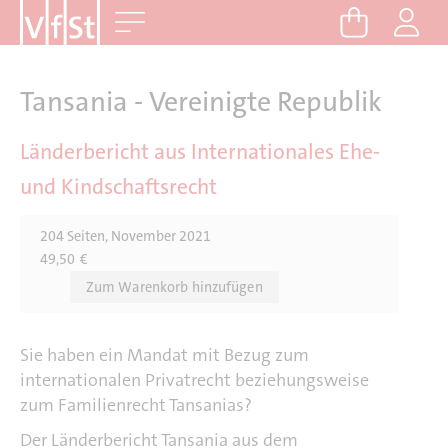
D
Me
i
r
e
Tansania - Vereinigte Republik
k
t
Länderbericht aus Internationales Ehe-
z
und Kindschaftsrecht
u
m
204 Seiten, November 2021
I
49,50
€
n
h
a
l
Sie haben ein Mandat mit Bezug zum
t
internationalen Privatrecht beziehungsweise
zum Familienrecht Tansanias?
Der Länderbericht Tansania aus dem