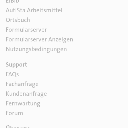
ElBib
c
AutiSta Arbeitsmittel
h
l
Ortsbuch
i
Formularserver
t
e
Formularserver Anzeigen
r
Nutzungsbedingungen
a
t
S
Support
u
o
r
FAQs
f
Fachanfrage
t
w
Kundenanfrage
a
Fernwartung
r
e
Forum
Ü