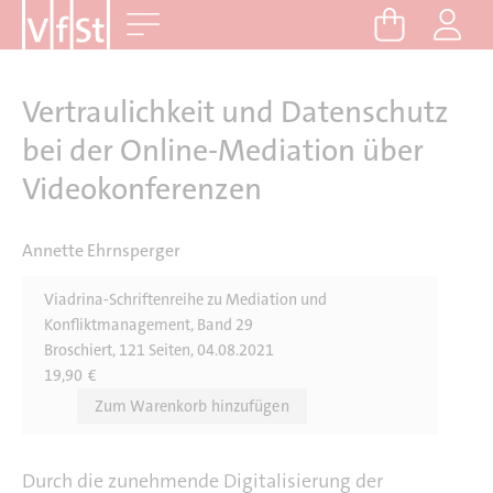
D
Me
i
r
e
Vertraulichkeit und Datenschutz
k
bei der Online-Mediation über
t
Videokonferenzen
z
u
m
Annette Ehrnsperger
I
n
Viadrina-Schriftenreihe zu Mediation und
Konfliktmanagement, Band 29
h
Broschiert, 121 Seiten, 04.08.2021
a
19,90
€
l
t
Durch die zunehmende Digitalisierung der