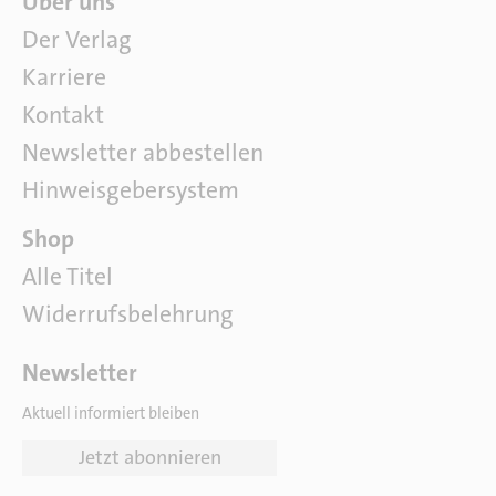
Über uns
b
Der Verlag
e
Karriere
r
u
Kontakt
n
Newsletter abbestellen
s
Hinweisgebersystem
P
Shop
a
Alle Titel
r
Widerrufsbelehrung
t
n
e
Newsletter
r
Aktuell informiert bleiben
Jetzt abonnieren