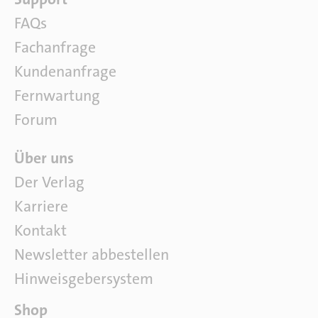
u
o
r
FAQs
f
Fachanfrage
t
w
Kundenanfrage
a
Fernwartung
r
e
Forum
Ü
Über uns
b
Der Verlag
e
Karriere
r
u
Kontakt
n
Newsletter abbestellen
s
Hinweisgebersystem
P
Shop