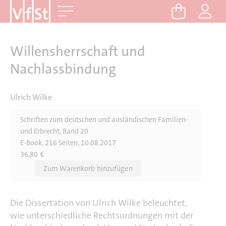
D
Me
i
r
e
Willensherrschaft und
k
Nachlassbindung
t
z
Ulrich Wilke
u
m
Schriften zum deutschen und ausländischen Familien-
I
und Erbrecht, Band 20
n
E-Book, 216 Seiten, 10.08.2017
h
36,80
€
a
l
t
Die Dissertation von Ulrich Wilke beleuchtet,
wie unterschiedliche Rechtsordnungen mit der