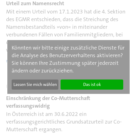
Urteil zum Namensrecht
Mit einem Urteil vom 17.1.2023 hat die 4. Sektion
des EGMR entschieden, dass die Streichung des
Namensbestandteils »von« in miteinander
verbundenen Fällen von Familienmitgliedern, bei
denen dieser sehr lange Zeit nicht beanstandet
Könnten wir bitte einige zusätzliche Dienste für
worden war, gegen Art. 8 EMRK verstößt.
die Analyse des Benutzerverhaltens aktivieren?
mehr >
Sie können Ihre Zustimmung später jederzeit
ändern oder zurückziehen.
Lassen Sie mich wählen
Das ist ok
IEK Aktuell
Einschränkung der Co-Mutterschaft
verfassungswidrig
In Österreich ist am 30.6.2022 ein
verfassungsgerichtliches Grundsatzurteil zur Co-
Mutterschaft ergangen.