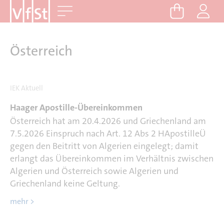
D
Me
i
r
e
Österreich
k
t
z
IEK Aktuell
u
Haager Apostille-Übereinkommen
m
Österreich hat am 20.4.2026 und Griechenland am
I
7.5.2026 Einspruch nach Art. 12 Abs 2 HApostilleÜ
n
gegen den Beitritt von Algerien eingelegt; damit
h
erlangt das Übereinkommen im Verhältnis zwischen
a
Algerien und Österreich sowie Algerien und
l
Griechenland keine Geltung.
t
mehr >