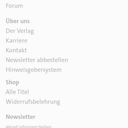
e
Forum
Ü
Über uns
b
Der Verlag
e
Karriere
r
u
Kontakt
n
Newsletter abbestellen
s
Hinweisgebersystem
P
Shop
a
Alle Titel
r
Widerrufsbelehrung
t
n
e
Newsletter
r
Aktuell informiert bleiben