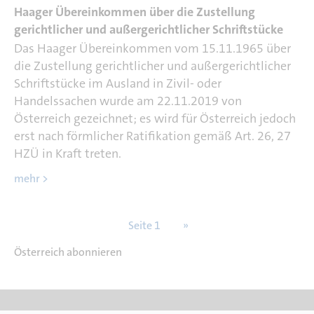
Haager Übereinkommen über die Zustellung
gerichtlicher und außergerichtlicher Schriftstücke
Das Haager Übereinkommen vom 15.11.1965 über
die Zustellung gerichtlicher und außergerichtlicher
Schriftstücke im Ausland in Zivil- oder
Handelssachen wurde am 22.11.2019 von
Österreich gezeichnet; es wird für Österreich jedoch
erst nach förmlicher Ratifikation gemäß Art. 26, 27
HZÜ in Kraft treten.
mehr >
S
Seite 1
N
››
e
ä
Österreich abonnieren
i
c
t
h
e
s
n