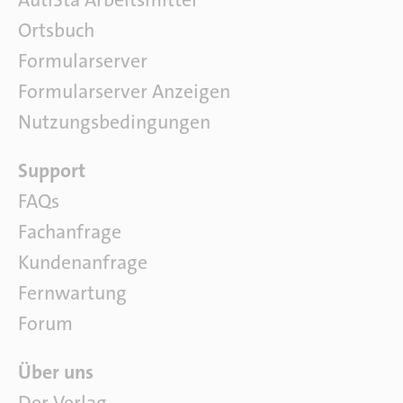
AutiSta Arbeitsmittel
h
l
Ortsbuch
i
Formularserver
t
e
Formularserver Anzeigen
r
Nutzungsbedingungen
a
t
S
Support
u
o
r
FAQs
f
Fachanfrage
t
w
Kundenanfrage
a
Fernwartung
r
e
Forum
Ü
Über uns
b