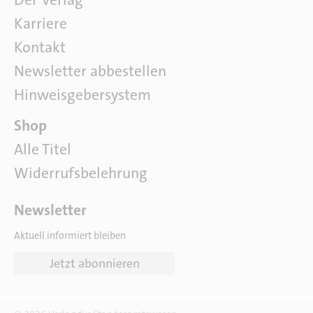
Der Verlag
e
Karriere
r
u
Kontakt
n
Newsletter abbestellen
s
Hinweisgebersystem
P
Shop
a
Alle Titel
r
Widerrufsbelehrung
t
n
e
Newsletter
r
Aktuell informiert bleiben
Jetzt abonnieren