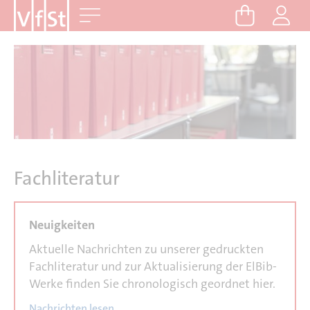
D
Me
i
r
e
k
t
z
u
m
I
Fachliteratur
n
h
a
l
Aktuelle Nachrichten zu unserer gedruckten
t
Fachliteratur und zur Aktualisierung der ElBib-
Werke finden Sie chronologisch geordnet hier.
Nachrichten lesen