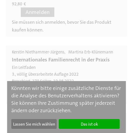
92,80
€
Anmelden
Sie müssen sich anmelden, bevor Sie das Produkt
kaufen können.
Kerstin Niethammer-Jürgens
Martina Erb-Klünemann
Internationales Familienrecht in der Praxis
Ein Leitfaden
3., völlig überarbeitete Auflage 2022
Broschiert, 270 Seiten, 19.08.2022
Könnten wir bitte einige zusätzliche Dienste für
54,80
€
die Analyse des Benutzerverhaltens aktivieren?
Sie können Ihre Zustimmung später jederzeit
ändern oder zurückziehen.
Gerhard Bangert
Lassen Sie mich wählen
Das ist ok
Meldebehörden und Namensrecht