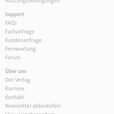
Nutzungsbedingungen
a
t
S
Support
u
o
r
FAQs
f
Fachanfrage
t
w
Kundenanfrage
a
Fernwartung
r
e
Forum
Ü
Über uns
b
Der Verlag
e
Karriere
r
u
Kontakt
n
Newsletter abbestellen
s