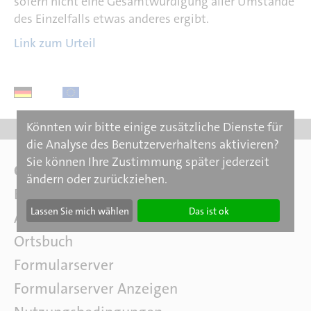
sofern nicht eine Gesamtwürdigung aller Umstände
des Einzelfalls etwas anderes ergibt.
Link zum Urteil
Könnten wir bitte einige zusätzliche Dienste für
die Analyse des Benutzerverhaltens aktivieren?
Sie können Ihre Zustimmung später jederzeit
F
Online-Inhalte
ändern oder zurückziehen.
a
ElBib
c
Lassen Sie mich wählen
Das ist ok
AutiSta Arbeitsmittel
h
l
Ortsbuch
i
Formularserver
t
e
Formularserver Anzeigen
r