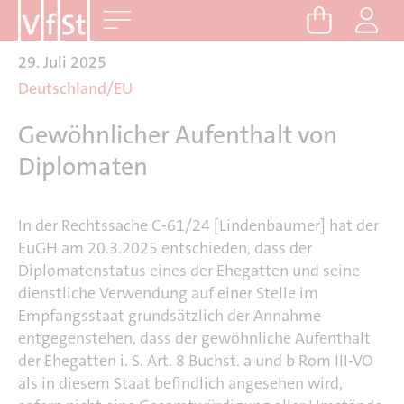
D
Me
i
r
29. Juli 2025
e
Deutschland/EU
k
t
Gewöhnlicher Aufenthalt von
z
Diplomaten
u
m
I
In der Rechtssache C‑61/24 [Lindenbaumer] hat der
n
EuGH am 20.3.2025 entschieden, dass der
h
Diplomatenstatus eines der Ehegatten und seine
dienstliche Verwendung auf einer Stelle im
a
Empfangsstaat grundsätzlich der Annahme
l
entgegenstehen, dass der gewöhnliche Aufenthalt
t
der Ehegatten i. S. Art. 8 Buchst. a und b Rom III-VO
als in diesem Staat befindlich angesehen wird,