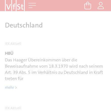
D
Me
i
r
e
Deutschland
k
t
z
IEK Aktuell
u
HBÜ
m
Das Haager Übereinkommen über die
I
Beweisaufnahme vom 18.3.1970 wird nach seinem
n
Art. 39 Abs. 5 im Verhältnis zu Deutschland in Kraft
h
treten für
a
l
mehr >
t
IEK Aktuell