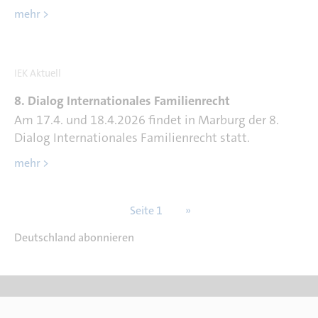
mehr >
IEK Aktuell
8. Dialog Internationales Familienrecht
Am 17.4. und 18.4.2026 findet in Marburg der 8.
Dialog Internationales Familienrecht statt.
mehr >
S
Seite 1
N
››
e
ä
Deutschland abonnieren
i
c
t
h
e
s
n
t
n