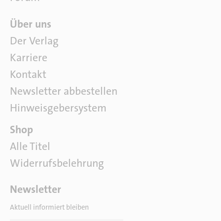
Ü
Über uns
b
Der Verlag
e
Karriere
r
u
Kontakt
n
Newsletter abbestellen
s
Hinweisgebersystem
P
Shop
a
Alle Titel
r
Widerrufsbelehrung
t
n
e
Newsletter
r
Aktuell informiert bleiben