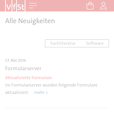
D
Me
i
r
Alle Neuigkeiten
e
k
t
z
Fachliteratur
Software
u
m
13. Mai 2026
I
Formularserver
n
h
Aktualisierte Formulare
a
Im Formularserver wurden folgende Formulare
l
aktualisiert:
mehr >
t