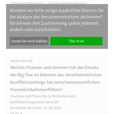
Christoph Althammer
Caroline Meller-Hannich
VSBG Verbraucherstreitbeilegungsgesetz
Könnten wir bitte einige zusätzliche Dienste für
die Analyse des Benutzerverhaltens aktivieren?
Kommentar
Sie können Ihre Zustimmung später jederzeit
2. Auflage 2021
Broschiert, 532 Seiten, 23.06.2021
ändern oder zurückziehen.
79,00
€
Lassen Sie mich wählen
Das ist ok
Jarno Schmidt
Welche Chancen und Grenzen hat der Einsatz
der Big Five im Rahmen des innerbetrieblichen
Konfliktcoachings bei zwischenmenschlichen
Persönlichkeitskonflikten?
Viadrina-Schriftenreihe zu Mediation und
Konfliktmanagement, Band 28
Broschiert, 80 Seiten, 22.10.2021
19,90
€