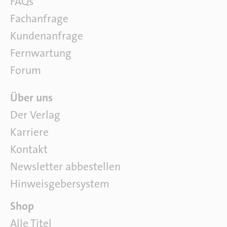
FAQs
f
Fachanfrage
t
w
Kundenanfrage
a
Fernwartung
r
e
Forum
Ü
Über uns
b
Der Verlag
e
Karriere
r
u
Kontakt
n
Newsletter abbestellen
s
Hinweisgebersystem
P
Shop
a
Alle Titel